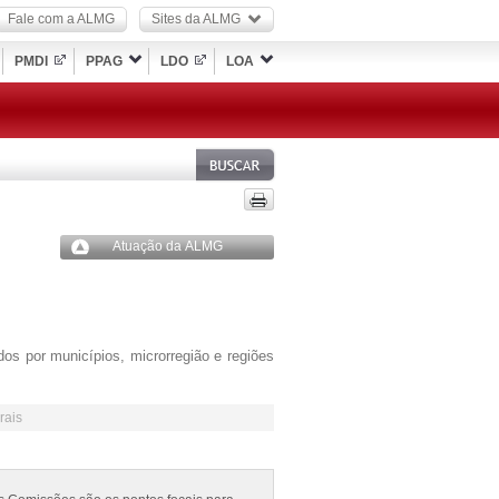
Fale com a ALMG
Sites da ALMG
PMDI
PPAG
LDO
LOA
Atuação da ALMG
dos por municípios, microrregião e regiões
rais