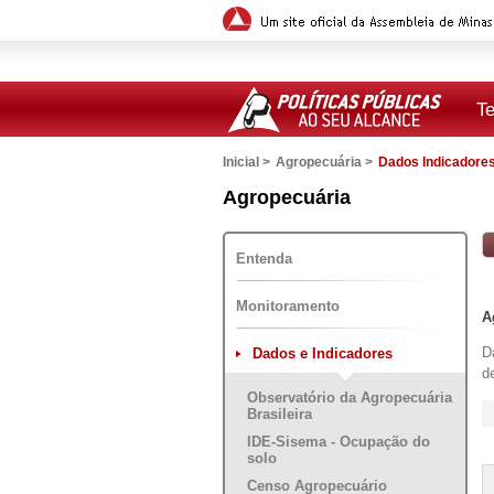
T
Inicial >
Agropecuária >
Dados Indicadore
Versão para impressão
Agropecuária
Entenda
Monitoramento
A
D
Dados e Indicadores
d
Observatório da Agropecuária
Brasileira
IDE-Sisema - Ocupação do
solo
Censo Agropecuário