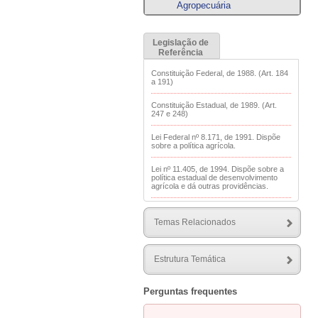
Agropecuária
Legislação de
Referência
Constituição Federal, de 1988. (Art. 184
a 191)
Constituição Estadual, de 1989. (Art.
247 e 248)
Lei Federal nº 8.171, de 1991. Dispõe
sobre a política agrícola.
Lei nº 11.405, de 1994. Dispõe sobre a
política estadual de desenvolvimento
agrícola e dá outras providências.
Lei Federal nº 12.805, de 2013. Institui a
Política Nacional de Integração Lavoura-
Temas Relacionados
Pecuária-Floresta e altera a Lei nº
8.171, de 17 de janeiro de 1991.
Lei Federal nº 14.475, de 2022. Institui a
Estrutura Temática
Política Nacional de Incentivo à
Agricultura e Pecuária de Precisão para
ampliação da eficiência na aplicação de
Perguntas frequentes
recursos e insumos de produção, de
forma a diminuir o desperdício, reduzir
os custos de produção e aumentar a