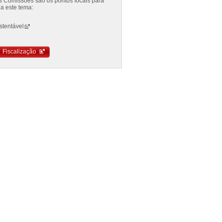
es Comissões são os pontos focais para
a este tema:
stentável
Fiscalização