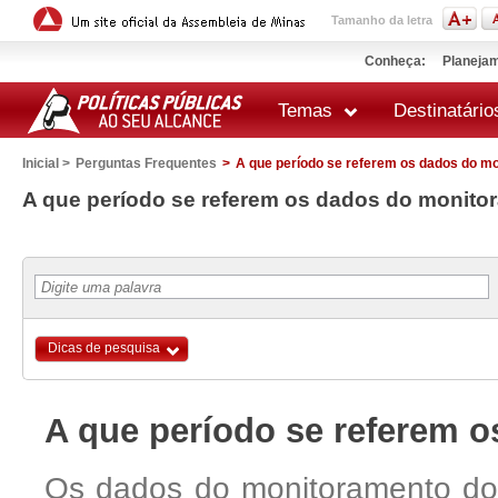
Tamanho da letra
Conheça:
Planejam
Temas
Destinatário
Inicial >
Perguntas Frequentes
>
A que período se referem os dados do m
 impressão
A que período se referem os dados do monit
Dicas de pesquisa
A que período se referem 
Os dados do monitoramento do 