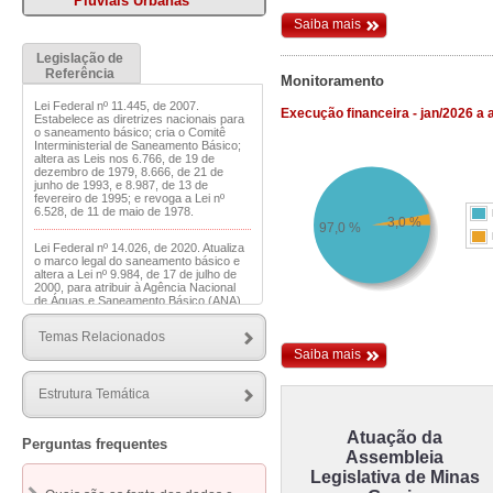
Pluviais Urbanas
Saiba mais
Legislação de
Referência
Monitoramento
Lei Federal nº 11.445, de 2007.
Execução financeira - jan/2026 a 
Estabelece as diretrizes nacionais para
o saneamento básico; cria o Comitê
Interministerial de Saneamento Básico;
altera as Leis nos 6.766, de 19 de
dezembro de 1979, 8.666, de 21 de
junho de 1993, e 8.987, de 13 de
fevereiro de 1995; e revoga a Lei nº
6.528, de 11 de maio de 1978.
3,0 %
97,0 %
Lei Federal nº 14.026, de 2020. Atualiza
o marco legal do saneamento básico e
altera a Lei nº 9.984, de 17 de julho de
2000, para atribuir à Agência Nacional
de Águas e Saneamento Básico (ANA)
competência para editar normas de
referência sobre o serviço de
Temas Relacionados
saneamento, a Lei nº 10.768, de 19 de
Saiba mais
novembro de 2003, para alterar o nome
e as atribuições do cargo de
Especialista em Recursos Hídricos, a
Lei nº 11.107, de 6 de abril de 2005, para
Estrutura Temática
vedar a prestação por contrato de
programa dos serviços públicos de que
trata o art. 175 da Constituição Federal,
Atuação da
Perguntas frequentes
a Lei nº 11.445, de 5 de janeiro de 2007,
Assembleia
para aprimorar as condições estruturais
do saneamento básico no País, a Lei nº
Legislativa de Minas
12.305, de 2 de agosto de 2010, para