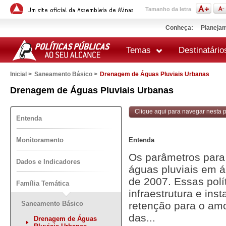
Tamanho da letra
Conheça:
Planejam
Temas
Destinatário
Inicial >
Saneamento Básico >
Drenagem de Águas Pluviais Urbanas
 impressão
Drenagem de Águas Pluviais Urbanas
Clique aqui para navegar nesta po
Entenda
Monitoramento
Entenda
Os parâmetros para 
Dados e Indicadores
águas pluviais em á
de 2007. Essas polí
Família Temática
infraestrutura e in
Saneamento Básico
retenção para o amo
das...
Drenagem de Águas