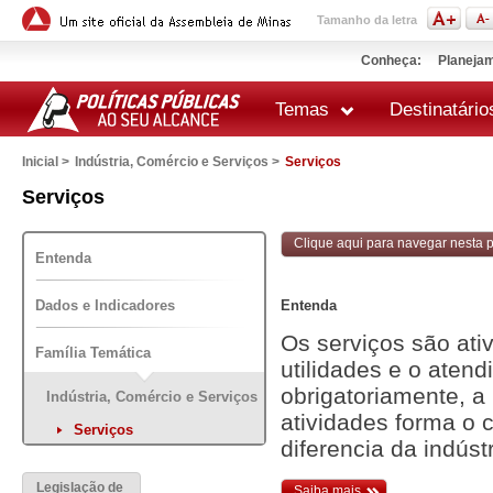
Tamanho da letra
Conheça:
Planejam
Temas
Destinatário
Inicial >
Indústria, Comércio e Serviços >
Serviços
 impressão
Serviços
Clique aqui para navegar nesta po
Entenda
Dados e Indicadores
Entenda
Os serviços são ati
Família Temática
utilidades e o aten
obrigatoriamente, a
Indústria, Comércio e Serviços
atividades forma o 
Serviços
diferencia da indúst
Legislação de
Saiba mais