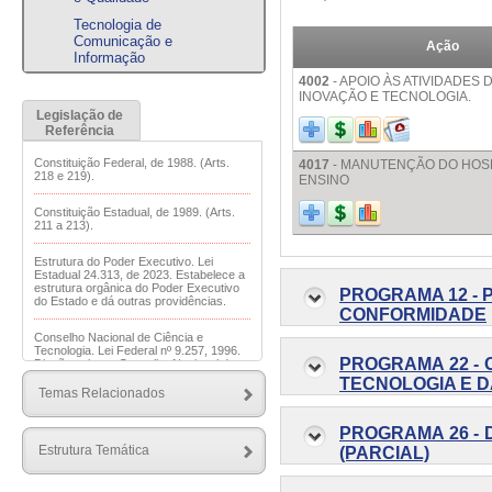
Tecnologia de
Comunicação e
Ação
Informação
4002
- APOIO ÀS ATIVIDADES 
INOVAÇÃO E TECNOLOGIA.
Legislação de
Referência
Constituição Federal, de 1988. (Arts.
4017
- MANUTENÇÃO DO HOSP
218 e 219).
ENSINO
Constituição Estadual, de 1989. (Arts.
211 a 213).
Estrutura do Poder Executivo. Lei
Estadual 24.313, de 2023. Estabelece a
estrutura orgânica do Poder Executivo
PROGRAMA 12 - 
do Estado e dá outras providências.
CONFORMIDADE
Conselho Nacional de Ciência e
Tecnologia. Lei Federal nº 9.257, 1996.
PROGRAMA 22 - 
Dispõe sobre o Conselho Nacional de
Ciência e Tecnologia.
TECNOLOGIA E D
Temas Relacionados
PROGRAMA 26 -
Estrutura Temática
(PARCIAL)