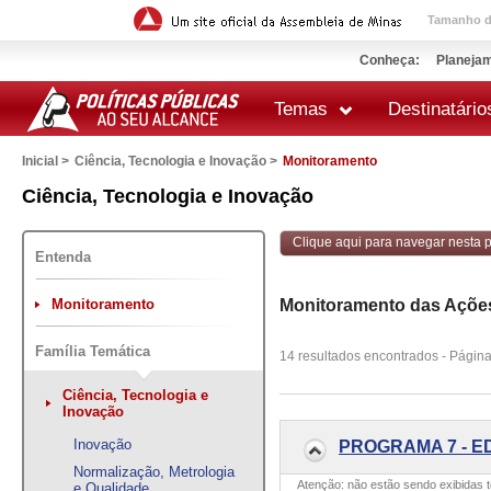
Tamanho da
Conheça:
Planejam
Temas
Destinatário
Inicial >
Ciência, Tecnologia e Inovação >
Monitoramento
 impressão
Ciência, Tecnologia e Inovação
Clique aqui para navegar nesta po
Entenda
Monitoramento
Monitoramento das Açõe
Família Temática
14 resultados encontrados - Página
Ciência, Tecnologia e
Inovação
Inovação
PROGRAMA 7 - E
Normalização, Metrologia
Atenção: não estão sendo exibidas 
e Qualidade