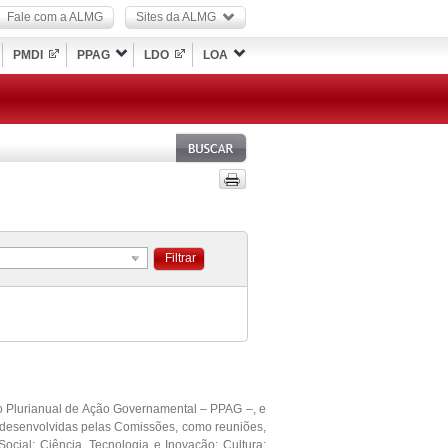
Fale com a ALMG
Sites da ALMG
PMDI
PPAG
LDO
LOA
Filtrar
o Plurianual de Ação Governamental – PPAG –, e
s desenvolvidas pelas Comissões, como reuniões,
Social; Ciência, Tecnologia e Inovação; Cultura;