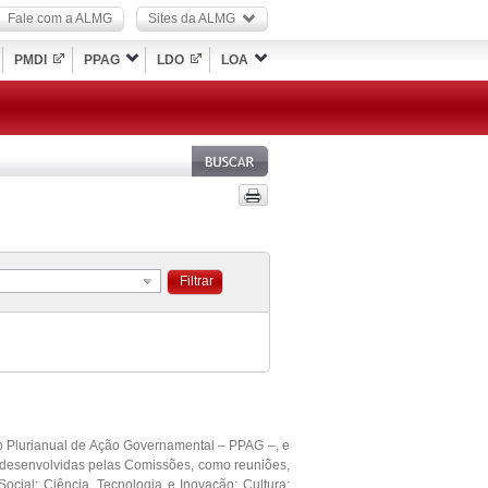
Fale com a ALMG
Sites da ALMG
PMDI
PPAG
LDO
LOA
Filtrar
o Plurianual de Ação Governamental – PPAG –, e
s desenvolvidas pelas Comissões, como reuniões,
Social; Ciência, Tecnologia e Inovação; Cultura;