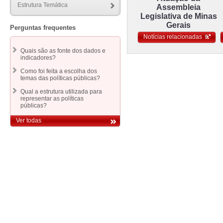
no 6.505, de 13 de dezembro de 1977, o
Estrutura Temática
Assembleia
Decreto-Lei no 2.294, de 21 de
novembro de 1986, e dispos
Legislativa de Minas
Gerais
Perguntas frequentes
Regulamentação da Política Nacional de
Turismo. Lei 7.381, de 2010.
Notícias relacionadas
Regulamenta a Lei no 11.771, de 17 de
setembro de 2008, que dispõe sobre a
Quais são as fonte dos dados e
Política Nacional de Turismo, define as
indicadores?
atribuições do Governo Federal no
planejamento, desenvolvimento e
Como foi feita a escolha dos
estímulo ao setor turístico, e dá outras
providências.
temas das políticas públicas?
Qual a estrutura utilizada para
representar as políticas
públicas?
Ver todas