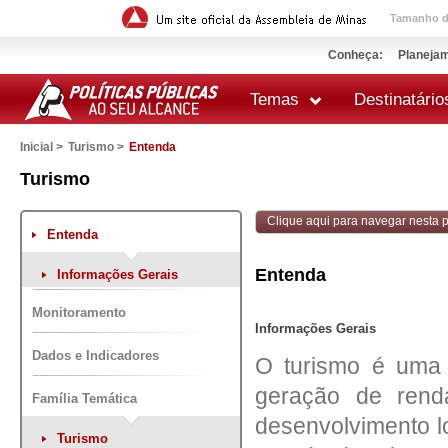
Tamanho da
Conheça:
Planejam
Temas
Destinatário
Inicial >
Turismo >
Entenda
 impressão
Turismo
Clique aqui para navegar nesta po
Entenda
Entenda
Informações Gerais
Monitoramento
Informações Gerais
Dados e Indicadores
O turismo é uma 
geração de rend
Família Temática
desenvolvimento lo
Turismo