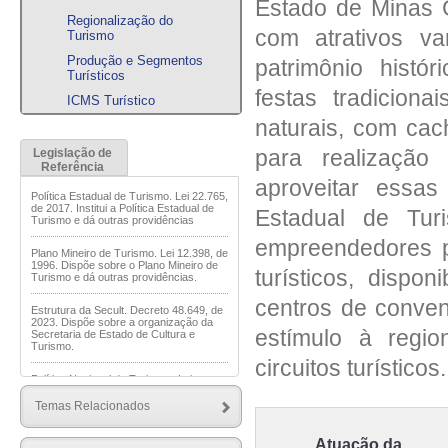
Estado de Minas G
Regionalização do
com atrativos v
Turismo
Produção e Segmentos
patrimônio histó
Turísticos
festas tradiciona
ICMS Turístico
naturais, com cac
para realização
Legislação de
Referência
aproveitar essas
Política Estadual de Turismo. Lei 22.765,
de 2017. Institui a Política Estadual de
Estadual de Tur
Turismo e dá outras providências
empreendedores p
Plano Mineiro de Turismo. Lei 12.398, de
1996. Dispõe sobre o Plano Mineiro de
turísticos, dispon
Turismo e dá outras providências.
centros de conven
Estrutura da Secult. Decreto 48.649, de
2023. Dispõe sobre a organização da
estímulo à regio
Secretaria de Estado de Cultura e
Turismo.
circuitos turísticos.
Política Nacional de Turismo . Lei
11.771, de 2008. Dispõe sobre a Política
Nacional de Turismo, define as
Temas Relacionados
atribuições do Governo Federal no
planejamento, desenvolvimento e
estímulo ao setor turístico; revoga a Lei
Atuação da