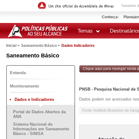
Tamanho da
Conheça:
Planejam
Temas
Destinatário
Inicial >
Saneamento Básico >
Dados Indicadores
 impressão
Saneamento Básico
Clique aqui para navegar nesta po
Entenda
Monitoramento
PNSB - Pesquisa Nacional de 
Dados podem ser acessados nos
Dados e Indicadores
Fonte: Instituto Brasileiro de Geog
Portal de Dados Abertos da
ANA
Sistema Nacional de
Informações em Saneamento
Básico - SINISA