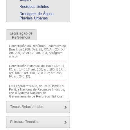
Resíduos Sólidos
Drenagem de Águas
Pluviais Urbanas
Legislação de
Referência
Constituição da República Federativa do
Brasil, de 1988. (Art. 21, XX; Art. 23, IX;
Art. 200, IV; ADCT, art. 103, parágrafo
único)
Constituição Estadual, de 1989. (Art. 11,
IX; art. 14 § 17; art. 158; art. 183, § 1º, II;
art. 186, I; art. 190, IV; e 192; art. 245,
IV; art. 248, IX).
Lei Federal nº 9.433, de 1997. Institui a
Política Nacional de Recursos Hídricos,
cria o Sistema Nacional de
Gerenciamento de Recursos Hídricos,
regulamenta o inciso XIX do art. 21 da
Constituição Federal, e altera o art. 1º
Temas Relacionados
da Lei nº 8.001, de 13 de março de
1990, que modificou a Lei nº 7.990, de
28 de dezembro de 1989.
Estrutura Temática
Lei Federal nº 11.445, de 2007.
Estabelece as diretrizes nacionais para