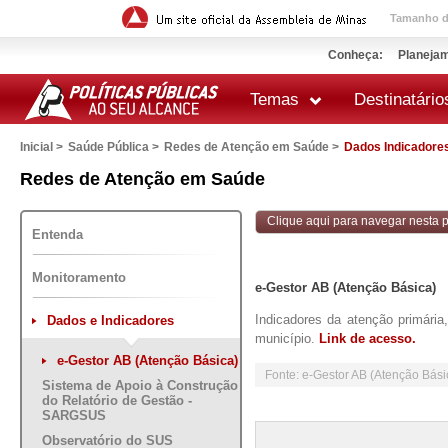
Tamanho da
Conheça:
Planejam
Temas
Destinatário
Inicial >
Saúde Pública >
Redes de Atenção em Saúde >
Dados Indicadore
 impressão
Redes de Atenção em Saúde
Clique aqui para navegar nesta po
Entenda
Monitoramento
e-Gestor AB (Atenção Básica)
Indicadores da atenção primári
Dados e Indicadores
município.
Link de acesso.
e-Gestor AB (Atenção Básica)
Fonte: e-Gestor AB (Atenção Bási
Sistema de Apoio à Construção
do Relatório de Gestão -
SARGSUS
Observatório do SUS