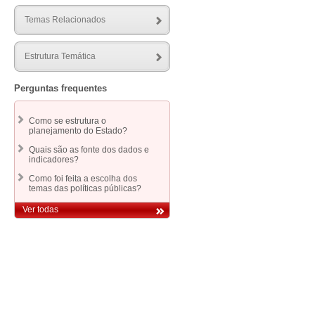
normas sobre as políticas nacionais de
saúde do Sistema Único de Saúde.
Temas Relacionados
Portaria de Consolidação 3, de 2017, do
Ministério da Saúde. Consolidação das
normas sobre as redes do Sistema
Estrutura Temática
Único de Saúde.
Portaria de Consolidação 5, de 2017, do
Perguntas frequentes
Ministério da Saúde. Consolidação das
normas sobre as ações e os serviços
de saúde do Sistema Único de Saúde.
Como se estrutura o
planejamento do Estado?
Quais são as fonte dos dados e
indicadores?
Como foi feita a escolha dos
temas das políticas públicas?
Ver todas