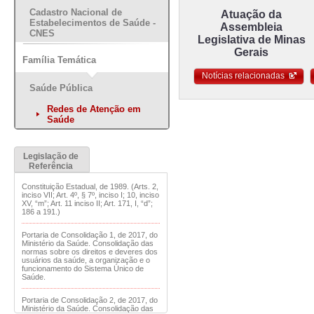
Cadastro Nacional de
Atuação da
Estabelecimentos de Saúde -
Assembleia
CNES
Legislativa de Minas
Gerais
Família Temática
Notícias relacionadas
Saúde Pública
Redes de Atenção em
Saúde
Legislação de
Referência
Constituição Estadual, de 1989. (Arts. 2,
inciso VII; Art. 4º, § 7º, inciso I; 10, inciso
XV, “m”; Art. 11 inciso II; Art. 171, I, “d”;
186 a 191.)
Portaria de Consolidação 1, de 2017, do
Ministério da Saúde. Consolidação das
normas sobre os direitos e deveres dos
usuários da saúde, a organização e o
funcionamento do Sistema Único de
Saúde.
Portaria de Consolidação 2, de 2017, do
Ministério da Saúde. Consolidação das