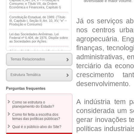
Capítulo II; Art. 24, V – Produção e
diversidade e maior volume.
Consumo; e Título VII, da Ordem
Econômica e Financeira, Capítulo I)
Constituição Estadual, de 1989. (Título
Já os serviços ab
III, Capítulo I, Seção II; Art. 10, XV, “e” –
Produção e Consumo)
nos centros urb
Lei das Sociedades Anônimas. Lei
agropecuária. Eng
Federal nº 6.404, de 1976. Dispõe sobre
as Sociedades por Ações.
finanças, tecnolo
Código Civil Brasileiro. Lei Federal nº
administrativas, e
10.406, de 2002 (Parte Especial). Institui
o Código Civil.
Temas Relacionados
terciário da eco
Registro Público de Empresas. Lei
Federal nº 8.934, de 1994. Dispõe sobre
crescimento t
Estrutura Temática
o registro público de empresas
mercantis e atividades afins.
desenvolvimento.
Perguntas frequentes
Lei das Franquias. Lei Federal nº
13.966, de 2019. Dispõe sobre o
sistema de franquia empresarial e
A indústria tem 
revoga a Lei nº 8.955, de 15 de
Como se estrutura o
dezembro de 1994 (Lei de Franquia).
planejamento do Estado?
considerada um s
Código Tributário Estadual. Lei nº 6.763,
Como foi feita a escolha dos
de 1975. Consolida a Legislação
gerar inovações te
temas das políticas públicas?
Tributária do Estado de Minas Gerais
políticas industri
Qual é o público-alvo do Site?
Código Tributário Nacional. Lei Federal
nº 5.172, de 1966. Dispõe sobre o