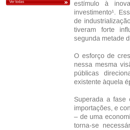
estímulo à inov
Ver todas
Sistema Tributário Nacional e institui
normas gerais de direito tributário
investimento¹. Es
aplicáveis à União, Estados e
Municípios
de industrializaçã
Declaração Federal da Liberdade
Econômica. Lei Federal nº 13.874, de
tiveram forte inf
2019. Institui a Declaração de Direitos
de Liberdade Econômica; estabelece
segunda metade d
garantias de livre mercado; altera as
Leis nos 10.406, de 10 de janeiro de
2002 (Código Civil), 6.404, de 15 de
dezembro de 1976, 11.598, de 3 de
dezembro de 2007, 12.682, de 9 de julho
O esforço de cre
de 2012, 6.015, de 31 de dezembro de
1973, 10.522, de 19 de julho de 2002,
8.934, de 18 de novembro 1994, o
nessa mesma visã
Decreto-Lei nº 9.760, de 5 de setembro
de 1946 e a Consolidação das Leis do
públicas direci
Trabalho, aprovada pelo Decreto-Lei nº
5.452, de 1º de maio de 1943; revoga a
Lei Delegada nº 4, de 26 de setembro de
existente àquela 
1962, a Lei nº 11.887, de 24 de
dezembro de 2008, e dispositivos do
Decreto-Lei nº 73, de 21 de novembro
de 1966; e dá outras providências.
Superada a fase d
Declaração Estadual da Liberdade
importações, e con
Econômica. Lei nº 23.959, de 2021.
Institui a Declaração Estadual de
Direitos de Liberdade Econômica.
– de uma economia
Regulação Sanitária da Atividade
torna-se necessá
Econômica. Decreto Federal nº 8.077,
de 2013. Regulamenta as condições