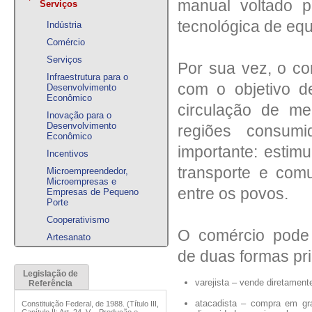
manual voltado 
Serviços
tecnológica de eq
Indústria
Comércio
Serviços
Por sua vez, o co
Infraestrutura para o
com o objetivo d
Desenvolvimento
Econômico
circulação de me
Inovação para o
Desenvolvimento
regiões consumi
Econômico
importante: estim
Incentivos
transporte e comu
Microempreendedor,
Microempresas e
entre os povos.
Empresas de Pequeno
Porte
Cooperativismo
O comércio pode 
Artesanato
de duas formas pri
Legislação de
varejista – vende diretament
Referência
atacadista – compra em gr
Constituição Federal, de 1988. (Título III,