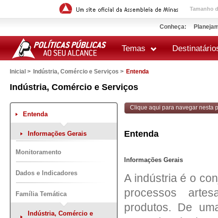
Tamanho da
Conheça:
Planejam
Temas
Destinatário
Inicial >
Indústria, Comércio e Serviços >
Entenda
 impressão
Indústria, Comércio e Serviços
Clique aqui para navegar nesta po
Entenda
Entenda
Informações Gerais
Monitoramento
Informações Gerais
Dados e Indicadores
A indústria é o co
processos artes
Família Temática
produtos. De uma
Indústria, Comércio e