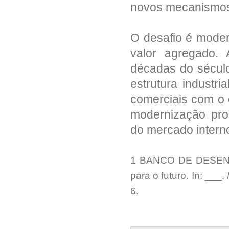
novos mecanismos d
para o funcionamento de empresas
sujeitas ao licenciamento sanitário, e o
registro, controle e monitoramento, no
âmbito da vigilância sanitária, dos
produtos de que trata a Lei nº 6.360, de
O desafio é moder
23 de setembro de 1976, e dá outras
providências.
valor agregado. 
Lei do bem. Lei Federal nº 11.196, de
décadas do sécul
2005. Institui o Regime Especial de
Tributação para a Plataforma de
Exportação de Serviços de Tecnologia
estrutura industri
da Informação - REPES, o Regime
Especial de Aquisição de Bens de
comerciais com o e
Capital para Empresas Exportadoras -
RECAP e o Programa de Inclusão
Digital; dispõe sobre incentivos fiscais
modernização prod
para a inovação tecnológica.
do mercado intern
1 BANCO DE DESENVO
para o futuro. In: ___.
6.