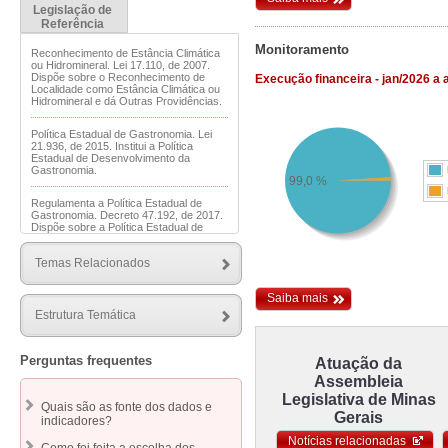
Legislação de
Referência
Monitoramento
Reconhecimento de Estância Climática
ou Hidromineral. Lei 17.110, de 2007.
Dispõe sobre o Reconhecimento de
Execução financeira - jan/2026 a 
Localidade como Estância Climática ou
Hidromineral e dá Outras Providências.
Política Estadual de Gastronomia. Lei
21.936, de 2015. Institui a Política
Estadual de Desenvolvimento da
Gastronomia.
99,0 %
Regulamenta a Política Estadual de
Gastronomia. Decreto 47.192, de 2017.
Dispõe sobre a Política Estadual de
Desenvolvimento da Gastronomia
Mineira e dá outras providências.
Temas Relacionados
Esporte de aventura. Lei 16.686, de
2007. Dispõe sobre a prática de esporte
Saiba mais
de aventura no Estado.
Estrutura Temática
Exploração do Turismo Náutico. Lei
15.258, de 2004. Dispõe sobre a
Perguntas frequentes
Atuação da
exploração econômica do turismo em
represas e lagos do Estado.
Assembleia
Legislativa de Minas
Quais são as fonte dos dados e
Política de Desenvolvimento do
Gerais
indicadores?
Ecoturismo. Lei 14.368, de 2002.
Estabelece a Política Estadual de
Notícias relacionadas
Desenvolvimento do Ecoturismo