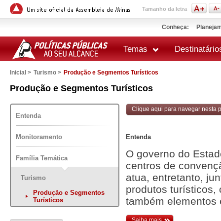
Tamanho da letra
Conheça:
Planejam
Temas
Destinatário
Inicial >
Turismo >
Produção e Segmentos Turísticos
 impressão
Produção e Segmentos Turísticos
Clique aqui para navegar nesta po
Entenda
Monitoramento
Entenda
O governo do Estad
Família Temática
centros de convençã
atua, entretanto, ju
Turismo
produtos turísticos,
Produção e Segmentos
também elementos co
Turísticos
Saiba mais