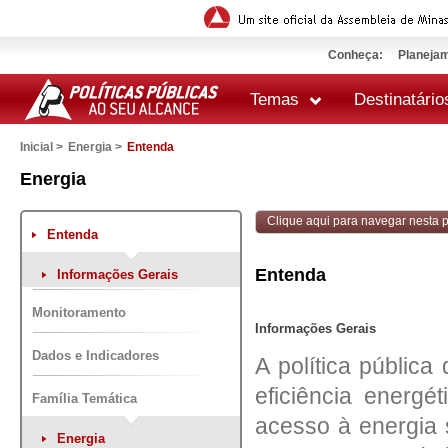
Conheça:
Planejam
Temas
Destinatário
Inicial >
Energia >
Entenda
 impressão
Energia
Clique aqui para navegar nesta po
Entenda
Entenda
Informações Gerais
Monitoramento
Informações Gerais
Dados e Indicadores
A política pública
eficiência energé
Família Temática
acesso à energia 
Energia