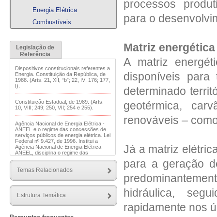
processos produt
Energia Elétrica
para o desenvolvi
Combustíveis
Matriz energética 
Legislação de
Referência
A matriz energé
Dispositivos constitucionais referentes a
disponíveis para
Energia. Constituição da República, de
1988. (Arts. 21, XII, “b”; 22, IV; 176; 177,
I).
determinado territó
Constituição Estadual, de 1989. (Arts.
geotérmica, car
10, VIII; 249; 250, VII; 254 e 255).
renováveis – como 
Agência Nacional de Energia Elétrica -
ANEEL e o regime das concessões de
serviços públicos de energia elétrica. Lei
Federal nº 9.427, de 1996. Institui a
Já a matriz elétri
Agência Nacional de Energia Elétrica -
ANEEL, disciplina o regime das
concessões de serviços públicos de
para a geração de 
energia elétrica e dá outras
Temas Relacionados
providências.
predominantemen
Marco legal da microgeração e
hidráulica, seg
minigeração distribuída, Sistema de
Estrutura Temática
Compensação de Energia Elétrica
(SCEE) e Programa de Energia
rapidamente nos ú
Renovável Social (PERS). Lei Federal nº
14.300, de 2022. Institui o marco legal