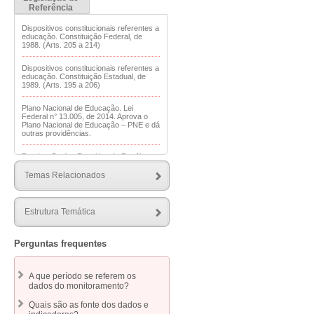
Referência
Dispositivos constitucionais referentes a
educação. Constituição Federal, de
1988. (Arts. 205 a 214)
Dispositivos constitucionais referentes a
educação. Constituição Estadual, de
1989. (Arts. 195 a 206)
Plano Nacional de Educação. Lei
Federal n° 13.005, de 2014. Aprova o
Plano Nacional de Educação – PNE e dá
outras providências.
Destinação dos Royalties do Petróleo
para Educação e Saúde. Lei Federal nº
12.858, de 2013. Dispõe sobre a
Temas Relacionados
destinação para as áreas de educação
e saúde de parcela da participação no
resultado ou da compensação financeira
pela exploração de petróleo e gás
Estrutura Temática
natural, com a finalidade de
cumprimento da meta prevista no inciso
VI do caput do art. 214 e no art. 196 da
Constituição Federal; altera a Lei nº
Perguntas frequentes
7.990, de 28 de dezembro de 1989; e dá
outras providências.
A que período se referem os
Organização do Conselho Nacional de
dados do monitoramento?
Educação. Lei Federal n° 9.131, de
1995. Altera dispositivos da Lei nº 4.024,
Quais são as fonte dos dados e
de 20 de dezembro de 1961, e dá outras