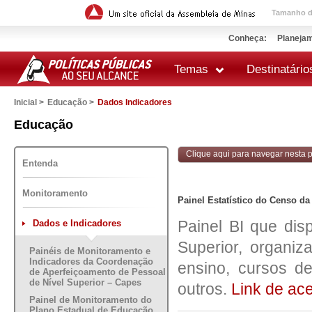
Tamanho da
Conheça:
Planejam
Temas
Destinatário
Inicial >
Educação >
Dados Indicadores
 impressão
Educação
Clique aqui para navegar nesta po
Entenda
Monitoramento
Painel Estatístico do Censo d
Painel BI que di
Dados e Indicadores
Superior, organiza
Painéis de Monitoramento e
Indicadores da Coordenação
ensino, cursos de
de Aperfeiçoamento de Pessoal
de Nível Superior – Capes
outros.
Link de ac
Painel de Monitoramento do
Plano Estadual de Educação