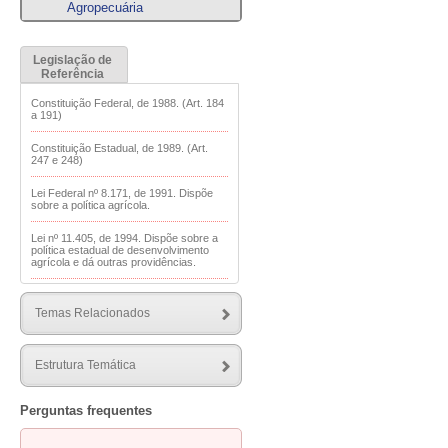
Agropecuária
Legislação de
Referência
Constituição Federal, de 1988. (Art. 184
a 191)
Constituição Estadual, de 1989. (Art.
247 e 248)
Lei Federal nº 8.171, de 1991. Dispõe
sobre a política agrícola.
Lei nº 11.405, de 1994. Dispõe sobre a
política estadual de desenvolvimento
agrícola e dá outras providências.
Lei Federal nº 12.805, de 2013. Institui a
Política Nacional de Integração Lavoura-
Temas Relacionados
Pecuária-Floresta e altera a Lei nº
8.171, de 17 de janeiro de 1991.
Lei Federal nº 14.475, de 2022. Institui a
Estrutura Temática
Política Nacional de Incentivo à
Agricultura e Pecuária de Precisão para
ampliação da eficiência na aplicação de
Perguntas frequentes
recursos e insumos de produção, de
forma a diminuir o desperdício, reduzir
os custos de produção e aumentar a