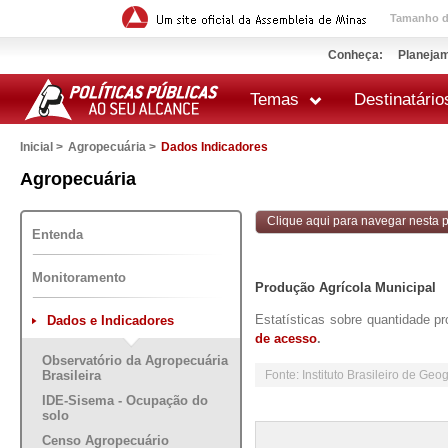
Tamanho da
Conheça:
Planejam
Temas
Destinatário
Inicial >
Agropecuária >
Dados Indicadores
 impressão
Agropecuária
Clique aqui para navegar nesta po
Entenda
Monitoramento
Produção Agrícola Municipal
Estatísticas sobre quantidade p
Dados e Indicadores
de acesso
.
Observatório da Agropecuária
Brasileira
Fonte: Instituto Brasileiro de Geo
IDE-Sisema - Ocupação do
solo
Censo Agropecuário