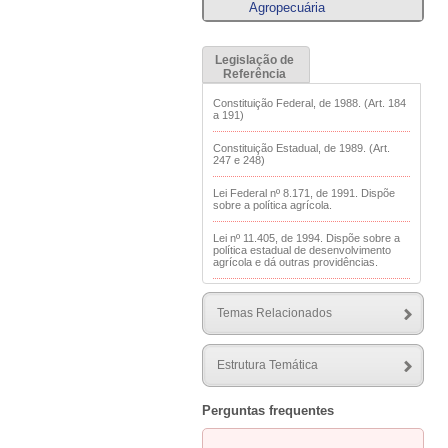
Agropecuária
Legislação de
Referência
Constituição Federal, de 1988. (Art. 184
a 191)
Constituição Estadual, de 1989. (Art.
247 e 248)
Lei Federal nº 8.171, de 1991. Dispõe
sobre a política agrícola.
Lei nº 11.405, de 1994. Dispõe sobre a
política estadual de desenvolvimento
agrícola e dá outras providências.
Lei Federal nº 12.805, de 2013. Institui a
Política Nacional de Integração Lavoura-
Temas Relacionados
Pecuária-Floresta e altera a Lei nº
8.171, de 17 de janeiro de 1991.
Lei Federal nº 14.475, de 2022. Institui a
Estrutura Temática
Política Nacional de Incentivo à
Agricultura e Pecuária de Precisão para
ampliação da eficiência na aplicação de
Perguntas frequentes
recursos e insumos de produção, de
forma a diminuir o desperdício, reduzir
os custos de produção e aumentar a