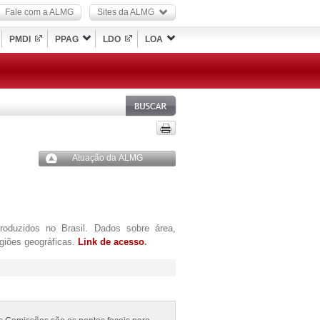
Fale com a ALMG
Sites da ALMG
PMDI
PPAG
LDO
LOA
Atuação da ALMG
produzidos no Brasil. Dados sobre área,
egiões geográficas.
Link de acesso
.