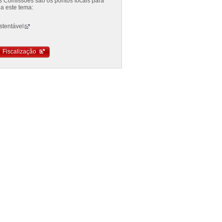
es Comissões são os pontos focais para
a este tema:
stentável
Fiscalização