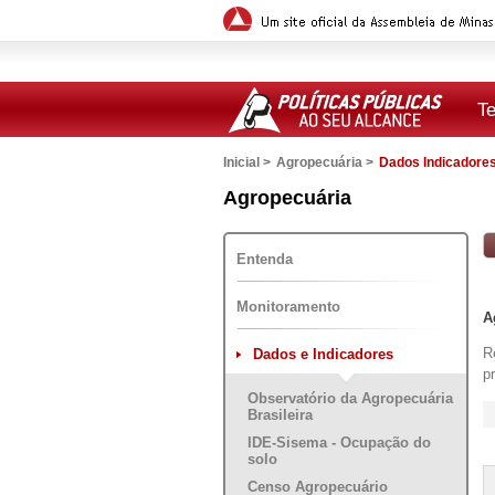
T
Inicial >
Agropecuária >
Dados Indicadore
Versão para impressão
Agropecuária
Entenda
Monitoramento
A
R
Dados e Indicadores
p
Observatório da Agropecuária
Brasileira
IDE-Sisema - Ocupação do
solo
Censo Agropecuário