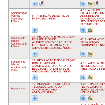
4010 - AUXÍLIOS
Administração
PREVIDENCIÁRIOS 
Pública;
8 - PRESTAÇÃO DE SERVIÇOS
ASSISTENCIAIS
Segurança
PREVIDENCIÁRIOS
CONCEDIDOS AOS
Pública
SEGURADOS E AOS
DEPENDENTES
10 - REGULAÇÃO E FISCALIZAÇÃO
Saneamento
DOS SERVIÇOS DE
4013 - REGULAÇÃO
Básico;
ABASTECIMENTO DE ÁGUA E DE
FISCALIZAÇÃO
Administração
ESGOTAMENTO SANITÁRIO E
ECONÔMICO-FINAN
Pública
ATENDIMENTO AOS USUÁRIOS
10 - REGULAÇÃO E FISCALIZAÇÃO
Saneamento
DOS SERVIÇOS DE
4015 - ATENDIMEN
Básico;
ABASTECIMENTO DE ÁGUA E DE
INTERESSADO NA
Administração
ESGOTAMENTO SANITÁRIO E
PRESTAÇÃO DE SE
Pública
ATENDIMENTO AOS USUÁRIOS
16 - INOVAÇÕES E SOLUÇÕES
4020 - TRANSFERÊ
TECNOLÓGICAS PARA A
TECNOLOGIA VIA
Agropecuária
AGROPECUÁRIA E A
SEMENTES DE CUL
AGROINDÚSTRIA
MELHORADAS
4037 - GESTÃO DE