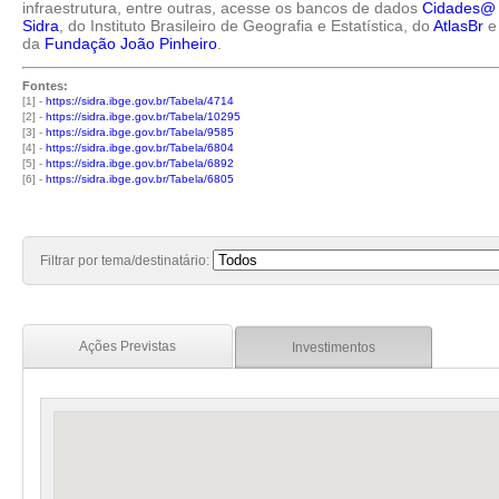
infraestrutura, entre outras, acesse os bancos de dados
Cidades@
Sidra
, do Instituto Brasileiro de Geografia e Estatística, do
AtlasBr
e
da
Fundação João Pinheiro
.
Fontes:
[1] -
https://sidra.ibge.gov.br/Tabela/4714
[2] -
https://sidra.ibge.gov.br/Tabela/10295
[3] -
https://sidra.ibge.gov.br/Tabela/9585
[4] -
https://sidra.ibge.gov.br/Tabela/6804
[5] -
https://sidra.ibge.gov.br/Tabela/6892
[6] -
https://sidra.ibge.gov.br/Tabela/6805
Filtrar por tema/destinatário:
Ações Previstas
Investimentos