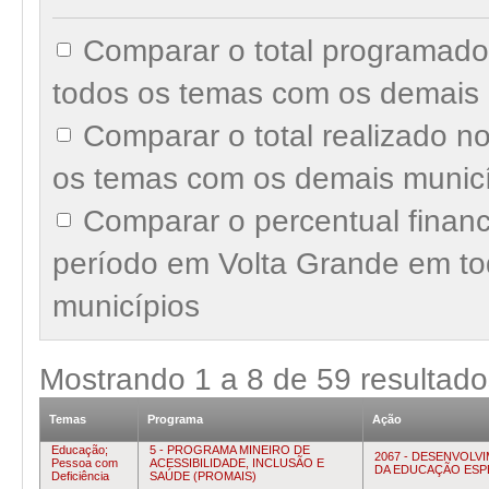
Comparar o total programado
todos os temas com os demais 
Comparar o total realizado 
os temas com os demais munic
Comparar o percentual finan
período em Volta Grande em t
municípios
Mostrando
1
a
8
de
59
resultado
Temas
Programa
Ação
Educação;
5 - PROGRAMA MINEIRO DE
2067 - DESENVOLV
Pessoa com
ACESSIBILIDADE, INCLUSÃO E
DA EDUCAÇÃO ESP
Deficiência
SAÚDE (PROMAIS)