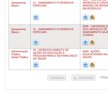
Saneamento
21 - SANEAMENTO E RESÍDUOS
RESÍDUOS E CENT
Básico
ESPECIAIS
MINEIRO DE REFER
EM RESÍDUOS
8008 - UNIVERSAL
Saneamento
21 - SANEAMENTO E RESÍDUOS
DOS SERVIÇOS DE
Básico
ESPECIAIS
SANEAMENTO NA Á
COPASA
28 - DESENVOLVIMENTO DE
Administração
4049 - AÇÕES
AÇÕES DE EDUCAÇÃO E
Pública;
EDUCACIONAIS NA 
PESQUISA PARA O SISTEMA ÚNICO
Saúde Pública
SAÚDE
DE SAÚDE
PÁG
PRIMEIRA
ANTERIOR