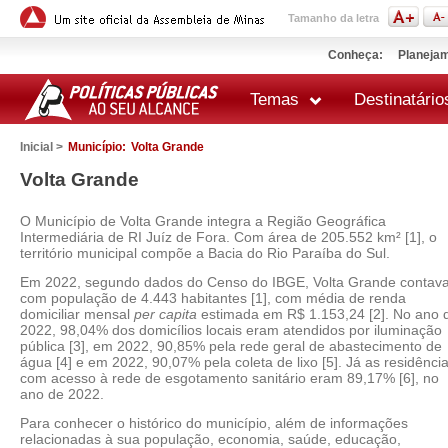
Tamanho da letra
Conheça:
Planejam
Temas
Destinatário
Inicial >
Município:
Volta Grande
Volta Grande
O Município de Volta Grande integra a Região Geográfica
Intermediária de RI Juíz de Fora. Com área de 205.552 km² [1], o
território municipal compõe a Bacia do Rio Paraíba do Sul.
Em 2022, segundo dados do Censo do IBGE, Volta Grande contav
com população de 4.443 habitantes [1], com média de renda
domiciliar mensal
per capita
estimada em R$ 1.153,24 [2]. No ano 
2022, 98,04% dos domicílios locais eram atendidos por iluminação
pública [3], em 2022, 90,85% pela rede geral de abastecimento de
água [4] e em 2022, 90,07% pela coleta de lixo [5]. Já as residênci
com acesso à rede de esgotamento sanitário eram 89,17% [6], no
ano de 2022.
Para conhecer o histórico do município, além de informações
relacionadas à sua população, economia, saúde, educação,