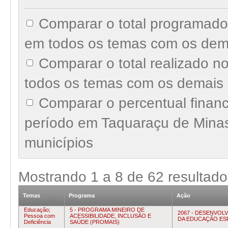
Comparar o total programad
em todos os temas com os dem
Comparar o total realizado 
todos os temas com os demais 
Comparar o percentual finan
período em Taquaraçu de Mina
municípios
Mostrando
1
a
8
de
62
resultado
Temas
Programa
Ação
Educação;
5 - PROGRAMA MINEIRO DE
2067 - DESENVOL
Pessoa com
ACESSIBILIDADE, INCLUSÃO E
DA EDUCAÇÃO ES
Deficiência
SAÚDE (PROMAIS)