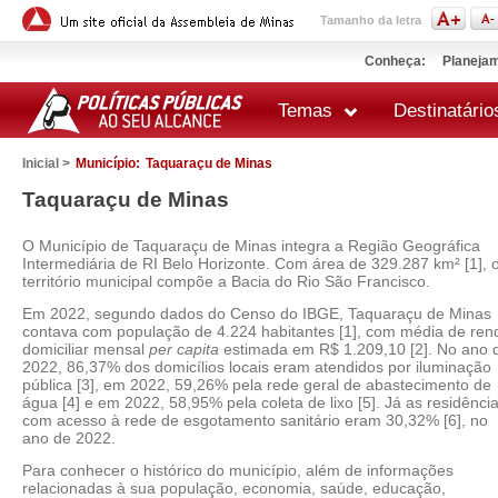
Tamanho da letra
Conheça:
Planejam
Temas
Destinatário
Inicial >
Município:
Taquaraçu de Minas
Taquaraçu de Minas
O Município de Taquaraçu de Minas integra a Região Geográfica
Intermediária de RI Belo Horizonte. Com área de 329.287 km² [1], 
território municipal compõe a Bacia do Rio São Francisco.
Em 2022, segundo dados do Censo do IBGE, Taquaraçu de Minas
contava com população de 4.224 habitantes [1], com média de ren
domiciliar mensal
per capita
estimada em R$ 1.209,10 [2]. No ano 
2022, 86,37% dos domicílios locais eram atendidos por iluminação
pública [3], em 2022, 59,26% pela rede geral de abastecimento de
água [4] e em 2022, 58,95% pela coleta de lixo [5]. Já as residênci
com acesso à rede de esgotamento sanitário eram 30,32% [6], no
ano de 2022.
Para conhecer o histórico do município, além de informações
relacionadas à sua população, economia, saúde, educação,