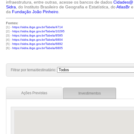
infraestrutura, entre outras, acesse os bancos de dados
Cidades@
Sidra
, do Instituto Brasileiro de Geografia e Estatística, do
AtlasBr
e
da
Fundação João Pinheiro
.
Fontes:
[1] -
https://sidra.ibge.gov.br/Tabela/4714
[2] -
https://sidra.ibge.gov.br/Tabela/10295
[3] -
https://sidra.ibge.gov.br/Tabela/9585
[4] -
https://sidra.ibge.gov.br/Tabela/6804
[5] -
https://sidra.ibge.gov.br/Tabela/6892
[6] -
https://sidra.ibge.gov.br/Tabela/6805
Filtrar por tema/destinatário:
Ações Previstas
Investimentos