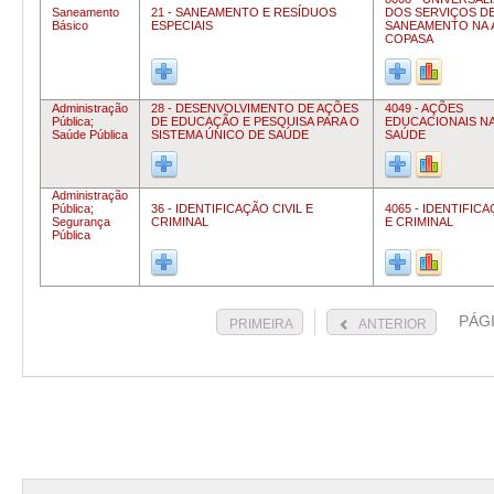
Saneamento
21 - SANEAMENTO E RESÍDUOS
DOS SERVIÇOS D
Básico
ESPECIAIS
SANEAMENTO NA 
COPASA
Administração
28 - DESENVOLVIMENTO DE AÇÕES
4049 - AÇÕES
Pública;
DE EDUCAÇÃO E PESQUISA PARA O
EDUCACIONAIS NA
Saúde Pública
SISTEMA ÚNICO DE SAÚDE
SAÚDE
Administração
Pública;
36 - IDENTIFICAÇÃO CIVIL E
4065 - IDENTIFICA
Segurança
CRIMINAL
E CRIMINAL
Pública
PÁG
PRIMEIRA
ANTERIOR