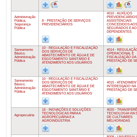
4010 - AUXÍLIOS
Administração
PREVIDENCIÁRIOS
Pública;
8 - PRESTAÇÃO DE SERVIÇOS
ASSISTENCIAIS
Segurança
PREVIDENCIÁRIOS
CONCEDIDOS AO
Pública
SEGURADOS E AO
DEPENDENTES
10 - REGULAÇÃO E FISCALIZAÇÃO
Saneamento
4014 - REGULAÇÃ
DOS SERVIÇOS DE
Básico;
OPERACIONAL E
ABASTECIMENTO DE ÁGUA E DE
Administração
FISCALIZAÇÃO DA
ESGOTAMENTO SANITÁRIO E
Pública
PRESTAÇÃO DE S
ATENDIMENTO AOS USUÁRIOS
10 - REGULAÇÃO E FISCALIZAÇÃO
Saneamento
DOS SERVIÇOS DE
4015 - ATENDIME
Básico;
ABASTECIMENTO DE ÁGUA E DE
INTERESSADO NA
Administração
ESGOTAMENTO SANITÁRIO E
PRESTAÇÃO DE S
Pública
ATENDIMENTO AOS USUÁRIOS
16 - INOVAÇÕES E SOLUÇÕES
4020 - TRANSFER
TECNOLÓGICAS PARA A
TECNOLOGIA VIA
Agropecuária
AGROPECUÁRIA E A
DE CULTIVARES
AGROINDÚSTRIA
MELHORADAS
8008 - UNIVERSAL