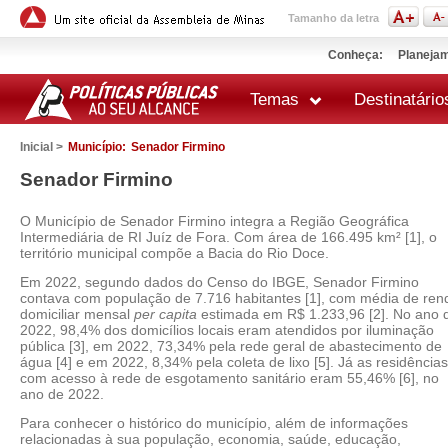
Tamanho da letra
Conheça:
Planejam
Temas
Destinatário
Inicial >
Município:
Senador Firmino
Senador Firmino
O Município de Senador Firmino integra a Região Geográfica
Intermediária de RI Juíz de Fora. Com área de 166.495 km² [1], o
território municipal compõe a Bacia do Rio Doce.
Em 2022, segundo dados do Censo do IBGE, Senador Firmino
contava com população de 7.716 habitantes [1], com média de ren
domiciliar mensal
per capita
estimada em R$ 1.233,96 [2]. No ano 
2022, 98,4% dos domicílios locais eram atendidos por iluminação
pública [3], em 2022, 73,34% pela rede geral de abastecimento de
água [4] e em 2022, 8,34% pela coleta de lixo [5]. Já as residências
com acesso à rede de esgotamento sanitário eram 55,46% [6], no
ano de 2022.
Para conhecer o histórico do município, além de informações
relacionadas à sua população, economia, saúde, educação,