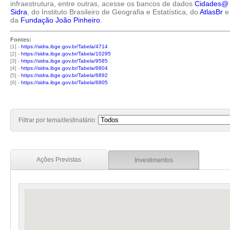
infraestrutura, entre outras, acesse os bancos de dados
Cidades@
Sidra
, do Instituto Brasileiro de Geografia e Estatística, do
AtlasBr
e
da
Fundação João Pinheiro
.
Fontes:
[1] -
https://sidra.ibge.gov.br/Tabela/4714
[2] -
https://sidra.ibge.gov.br/Tabela/10295
[3] -
https://sidra.ibge.gov.br/Tabela/9585
[4] -
https://sidra.ibge.gov.br/Tabela/6804
[5] -
https://sidra.ibge.gov.br/Tabela/6892
[6] -
https://sidra.ibge.gov.br/Tabela/6805
Filtrar por tema/destinatário:
Ações Previstas
Investimentos