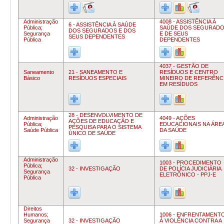
Administração
4008 - ASSISTÊNCIA À
6 - ASSISTÊNCIA À SAÚDE
Pública;
SAÚDE DOS SEGURAD
DOS SEGURADOS E DOS
Segurança
E DE SEUS
SEUS DEPENDENTES
Pública
DEPENDENTES
4037 - GESTÃO DE
Saneamento
21 - SANEAMENTO E
RESÍDUOS E CENTRO
Básico
RESÍDUOS ESPECIAIS
MINEIRO DE REFERÊNC
EM RESÍDUOS
28 - DESENVOLVIMENTO DE
Administração
4049 - AÇÕES
AÇÕES DE EDUCAÇÃO E
Pública;
EDUCACIONAIS NA ÁRE
PESQUISA PARA O SISTEMA
Saúde Pública
DA SAÚDE
ÚNICO DE SAÚDE
Administração
1003 - PROCEDIMENTO
Pública;
32 - INVESTIGAÇÃO
DE POLÍCIA JUDICIÁRIA
Segurança
ELETRÔNICO - PPJ-E
Pública
Direitos
Humanos;
1006 - ENFRENTAMENT
Segurança
32 - INVESTIGAÇÃO
À VIOLÊNCIA CONTRA A