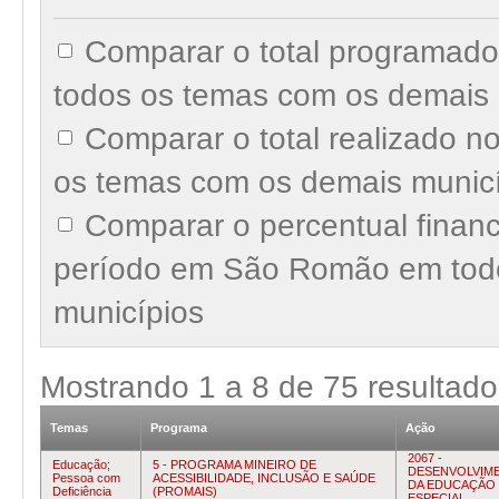
Comparar o total programad
todos os temas com os demais 
Comparar o total realizado 
os temas com os demais munic
Comparar o percentual finan
período em São Romão em tod
municípios
Mostrando
1
a
8
de
75
resultado
Temas
Programa
Ação
2067 -
Educação;
5 - PROGRAMA MINEIRO DE
DESENVOLVIM
Pessoa com
ACESSIBILIDADE, INCLUSÃO E SAÚDE
DA EDUCAÇÃO
Deficiência
(PROMAIS)
ESPECIAL