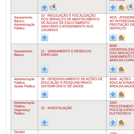
10 - REGULAÇÃO E FISCALIZAÇÃO
Saneamento
4015 - ATENDI
DOS SERVIÇOS DE ABASTECIMENTO
Básico;
AO INTERESSA
DE ÁGUA E DE ESGOTAMENTO
Administração
PRESTAÇÃO D
SANITÁRIO E ATENDIMENTO AOS
Pública
SERVIÇOS
USUÁRIOS
8008 -
UNIVERSALIZA
Saneamento
21 - SANEAMENTO E RESÍDUOS
DOS SERVIÇOS
Básico
ESPECIAIS
SANEAMENTO 
ÁREA DA COPA
Administração
28 - DESENVOLVIMENTO DE AÇÕES DE
4049 - AÇÕES
Pública;
EDUCAÇÃO E PESQUISA PARA O
EDUCACIONAIS
Saúde Pública
SISTEMA ÚNICO DE SAÚDE
ÁREA DA SAÚD
Administração
1003 -
Pública;
PROCEDIMENT
32 - INVESTIGAÇÃO
Segurança
POLÍCIA JUDICI
Pública
ELETRÔNICO - 
Direitos
1006 -