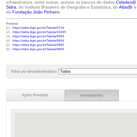
infraestrutura, entre outras, acesse os bancos de dados
Cidades@
Sidra
, do Instituto Brasileiro de Geografia e Estatística, do
AtlasBr
e
da
Fundação João Pinheiro
.
Fontes:
[1] -
https://sidra.ibge.gov.br/Tabela/4714
[2] -
https://sidra.ibge.gov.br/Tabela/10295
[3] -
https://sidra.ibge.gov.br/Tabela/9585
[4] -
https://sidra.ibge.gov.br/Tabela/6804
[5] -
https://sidra.ibge.gov.br/Tabela/6892
[6] -
https://sidra.ibge.gov.br/Tabela/6805
Filtrar por tema/destinatário:
Ações Previstas
Investimentos