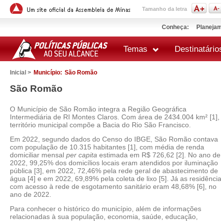
Tamanho da letra
Conheça:
Planejam
Temas
Destinatário
Inicial >
Município:
São Romão
São Romão
O Município de São Romão integra a Região Geográfica
Intermediária de RI Montes Claros. Com área de 2434.004 km² [1],
território municipal compõe a Bacia do Rio São Francisco.
Em 2022, segundo dados do Censo do IBGE, São Romão contava
com população de 10.315 habitantes [1], com média de renda
domiciliar mensal
per capita
estimada em R$ 726,62 [2]. No ano de
2022, 99,25% dos domicílios locais eram atendidos por iluminação
pública [3], em 2022, 72,46% pela rede geral de abastecimento de
água [4] e em 2022, 69,89% pela coleta de lixo [5]. Já as residênci
com acesso à rede de esgotamento sanitário eram 48,68% [6], no
ano de 2022.
Para conhecer o histórico do município, além de informações
relacionadas à sua população, economia, saúde, educação,