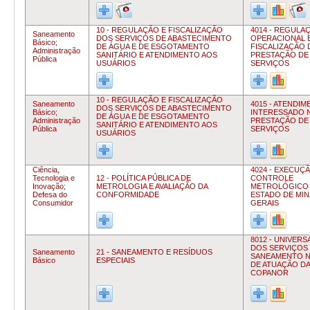
10 - REGULAÇÃO E FISCALIZAÇÃO
4014 - REGULA
Saneamento
DOS SERVIÇOS DE ABASTECIMENTO
OPERACIONAL 
Básico;
DE ÁGUA E DE ESGOTAMENTO
FISCALIZAÇÃO 
Administração
SANITÁRIO E ATENDIMENTO AOS
PRESTAÇÃO DE
Pública
USUÁRIOS
SERVIÇOS
10 - REGULAÇÃO E FISCALIZAÇÃO
Saneamento
4015 - ATENDI
DOS SERVIÇOS DE ABASTECIMENTO
Básico;
INTERESSADO 
DE ÁGUA E DE ESGOTAMENTO
Administração
PRESTAÇÃO DE
SANITÁRIO E ATENDIMENTO AOS
Pública
SERVIÇOS
USUÁRIOS
Ciência,
4024 - EXECUÇ
Tecnologia e
12 - POLÍTICA PÚBLICA DE
CONTROLE
Inovação;
METROLOGIA E AVALIAÇÃO DA
METROLÓGICO
Defesa do
CONFORMIDADE
ESTADO DE MIN
Consumidor
GERAIS
8012 - UNIVER
DOS SERVIÇOS
Saneamento
21 - SANEAMENTO E RESÍDUOS
SANEAMENTO N
Básico
ESPECIAIS
DE ATUAÇÃO DA
COPANOR