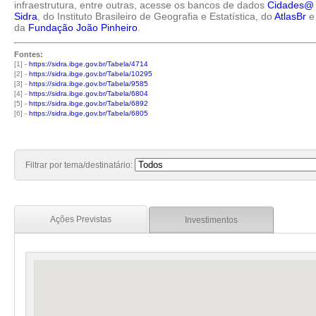
infraestrutura, entre outras, acesse os bancos de dados
Cidades@
Sidra
, do Instituto Brasileiro de Geografia e Estatística, do
AtlasBr
e
da
Fundação João Pinheiro
.
Fontes:
[1] -
https://sidra.ibge.gov.br/Tabela/4714
[2] -
https://sidra.ibge.gov.br/Tabela/10295
[3] -
https://sidra.ibge.gov.br/Tabela/9585
[4] -
https://sidra.ibge.gov.br/Tabela/6804
[5] -
https://sidra.ibge.gov.br/Tabela/6892
[6] -
https://sidra.ibge.gov.br/Tabela/6805
Filtrar por tema/destinatário:
Ações Previstas
Investimentos