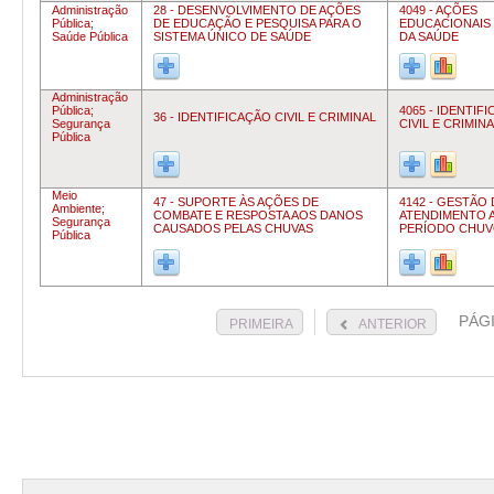
Administração
28 - DESENVOLVIMENTO DE AÇÕES
4049 - AÇÕES
Pública;
DE EDUCAÇÃO E PESQUISA PARA O
EDUCACIONAIS 
Saúde Pública
SISTEMA ÚNICO DE SAÚDE
DA SAÚDE
Administração
Pública;
4065 - IDENTIF
36 - IDENTIFICAÇÃO CIVIL E CRIMINAL
Segurança
CIVIL E CRIMIN
Pública
Meio
47 - SUPORTE ÀS AÇÕES DE
4142 - GESTÃO
Ambiente;
COMBATE E RESPOSTA AOS DANOS
ATENDIMENTO 
Segurança
CAUSADOS PELAS CHUVAS
PERÍODO CHU
Pública
PÁG
PRIMEIRA
ANTERIOR