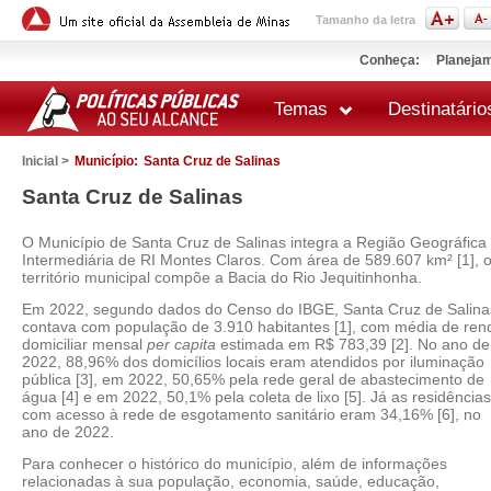
Tamanho da letra
Conheça:
Planejam
Temas
Destinatário
Inicial >
Município:
Santa Cruz de Salinas
Santa Cruz de Salinas
O Município de Santa Cruz de Salinas integra a Região Geográfica
Intermediária de RI Montes Claros. Com área de 589.607 km² [1], 
território municipal compõe a Bacia do Rio Jequitinhonha.
Em 2022, segundo dados do Censo do IBGE, Santa Cruz de Salina
contava com população de 3.910 habitantes [1], com média de ren
domiciliar mensal
per capita
estimada em R$ 783,39 [2]. No ano de
2022, 88,96% dos domicílios locais eram atendidos por iluminação
pública [3], em 2022, 50,65% pela rede geral de abastecimento de
água [4] e em 2022, 50,1% pela coleta de lixo [5]. Já as residências
com acesso à rede de esgotamento sanitário eram 34,16% [6], no
ano de 2022.
Para conhecer o histórico do município, além de informações
relacionadas à sua população, economia, saúde, educação,