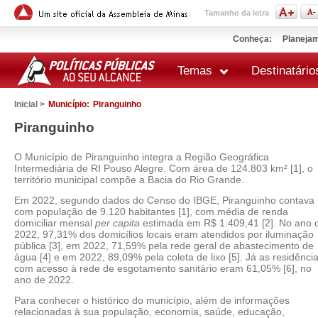
Tamanho da letra
Conheça:
Planejam
Temas
Destinatário
Inicial >
Município:
Piranguinho
Piranguinho
O Município de Piranguinho integra a Região Geográfica
Intermediária de RI Pouso Alegre. Com área de 124.803 km² [1], o
território municipal compõe a Bacia do Rio Grande.
Em 2022, segundo dados do Censo do IBGE, Piranguinho contava
com população de 9.120 habitantes [1], com média de renda
domiciliar mensal
per capita
estimada em R$ 1.409,41 [2]. No ano 
2022, 97,31% dos domicílios locais eram atendidos por iluminação
pública [3], em 2022, 71,59% pela rede geral de abastecimento de
água [4] e em 2022, 89,09% pela coleta de lixo [5]. Já as residênci
com acesso à rede de esgotamento sanitário eram 61,05% [6], no
ano de 2022.
Para conhecer o histórico do município, além de informações
relacionadas à sua população, economia, saúde, educação,