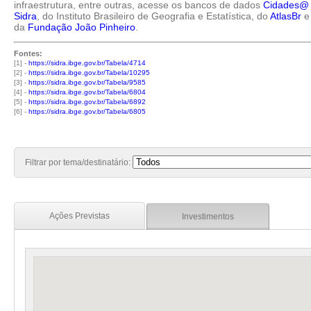
infraestrutura, entre outras, acesse os bancos de dados
Cidades@
Sidra
, do Instituto Brasileiro de Geografia e Estatística, do
AtlasBr
e
da
Fundação João Pinheiro
.
Fontes:
[1] -
https://sidra.ibge.gov.br/Tabela/4714
[2] -
https://sidra.ibge.gov.br/Tabela/10295
[3] -
https://sidra.ibge.gov.br/Tabela/9585
[4] -
https://sidra.ibge.gov.br/Tabela/6804
[5] -
https://sidra.ibge.gov.br/Tabela/6892
[6] -
https://sidra.ibge.gov.br/Tabela/6805
Filtrar por tema/destinatário:
Ações Previstas
Investimentos