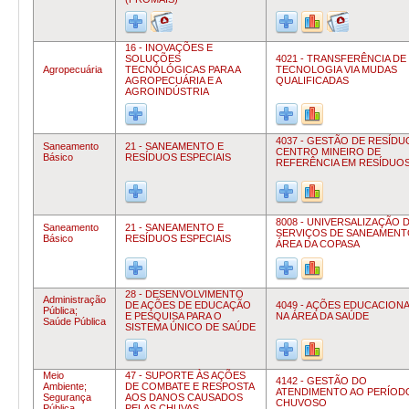
16 - INOVAÇÕES E
SOLUÇÕES
4021 - TRANSFERÊNCIA DE
Agropecuária
TECNOLÓGICAS PARA A
TECNOLOGIA VIA MUDAS
AGROPECUÁRIA E A
QUALIFICADAS
AGROINDÚSTRIA
4037 - GESTÃO DE RESÍDU
Saneamento
21 - SANEAMENTO E
CENTRO MINEIRO DE
Básico
RESÍDUOS ESPECIAIS
REFERÊNCIA EM RESÍDUO
8008 - UNIVERSALIZAÇÃO 
Saneamento
21 - SANEAMENTO E
SERVIÇOS DE SANEAMENT
Básico
RESÍDUOS ESPECIAIS
ÁREA DA COPASA
28 - DESENVOLVIMENTO
Administração
DE AÇÕES DE EDUCAÇÃO
4049 - AÇÕES EDUCACIONA
Pública;
E PESQUISA PARA O
NA ÁREA DA SAÚDE
Saúde Pública
SISTEMA ÚNICO DE SAÚDE
Meio
47 - SUPORTE ÀS AÇÕES
4142 - GESTÃO DO
Ambiente;
DE COMBATE E RESPOSTA
ATENDIMENTO AO PERÍOD
Segurança
AOS DANOS CAUSADOS
CHUVOSO
Pública
PELAS CHUVAS