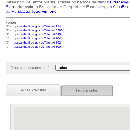
infraestrutura, entre outras, acesse os bancos de dados
Cidades@
Sidra
, do Instituto Brasileiro de Geografia e Estatística, do
AtlasBr
e
da
Fundação João Pinheiro
.
Fontes:
[1] -
https://sidra.ibge.gov.br/Tabela/4714
[2] -
https://sidra.ibge.gov.br/Tabela/10295
[3] -
https://sidra.ibge.gov.br/Tabela/9585
[4] -
https://sidra.ibge.gov.br/Tabela/6804
[5] -
https://sidra.ibge.gov.br/Tabela/6892
[6] -
https://sidra.ibge.gov.br/Tabela/6805
Filtrar por tema/destinatário:
Ações Previstas
Investimentos