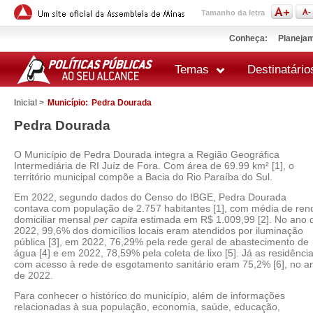
Tamanho da letra
Conheça:
Planejam
Temas
Destinatário
Inicial >
Município:
Pedra Dourada
Pedra Dourada
O Município de Pedra Dourada integra a Região Geográfica
Intermediária de RI Juíz de Fora. Com área de 69.99 km² [1], o
território municipal compõe a Bacia do Rio Paraíba do Sul.
Em 2022, segundo dados do Censo do IBGE, Pedra Dourada
contava com população de 2.757 habitantes [1], com média de ren
domiciliar mensal
per capita
estimada em R$ 1.009,99 [2]. No ano 
2022, 99,6% dos domicílios locais eram atendidos por iluminação
pública [3], em 2022, 76,29% pela rede geral de abastecimento de
água [4] e em 2022, 78,59% pela coleta de lixo [5]. Já as residênci
com acesso à rede de esgotamento sanitário eram 75,2% [6], no a
de 2022.
Para conhecer o histórico do município, além de informações
relacionadas à sua população, economia, saúde, educação,