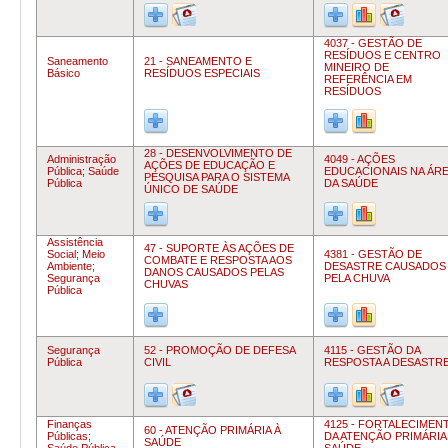
4037 - GESTÃO DE
RESÍDUOS E CENTRO
Saneamento
21 - SANEAMENTO E
MINEIRO DE
Básico
RESÍDUOS ESPECIAIS
REFERÊNCIA EM
RESÍDUOS
28 - DESENVOLVIMENTO DE
Administração
4049 - AÇÕES
AÇÕES DE EDUCAÇÃO E
Pública;
Saúde
EDUCACIONAIS NA ÁR
PESQUISA PARA O SISTEMA
Pública
DA SAÚDE
ÚNICO DE SAÚDE
Assistência
47 - SUPORTE ÀS AÇÕES DE
Social;
Meio
4381 - GESTÃO DE
COMBATE E RESPOSTA AOS
Ambiente;
DESASTRE CAUSADOS
DANOS CAUSADOS PELAS
Segurança
PELA CHUVA
CHUVAS
Pública
Segurança
52 - PROMOÇÃO DE DEFESA
4115 - GESTÃO DA
Pública
CIVIL
RESPOSTA A DESASTR
Finanças
4125 - FORTALECIMEN
60 - ATENÇÃO PRIMÁRIA À
Públicas;
DA ATENÇÃO PRIMÁRIA
SAÚDE