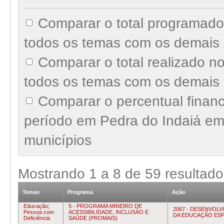
Comparar o total programado
todos os temas com os demais 
Comparar o total realizado n
todos os temas com os demais 
Comparar o percentual finan
período em Pedra do Indaiá em
municípios
Mostrando
1
a
8
de
59
resultado
Temas
Programa
Ação
Educação;
5 - PROGRAMA MINEIRO DE
2067 - DESENVOL
Pessoa com
ACESSIBILIDADE, INCLUSÃO E
DA EDUCAÇÃO ESP
Deficiência
SAÚDE (PROMAIS)