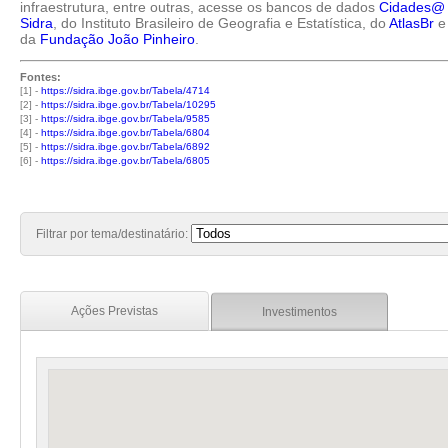
infraestrutura, entre outras, acesse os bancos de dados
Cidades@
Sidra
, do Instituto Brasileiro de Geografia e Estatística, do
AtlasBr
e
da
Fundação João Pinheiro
.
Fontes:
[1] -
https://sidra.ibge.gov.br/Tabela/4714
[2] -
https://sidra.ibge.gov.br/Tabela/10295
[3] -
https://sidra.ibge.gov.br/Tabela/9585
[4] -
https://sidra.ibge.gov.br/Tabela/6804
[5] -
https://sidra.ibge.gov.br/Tabela/6892
[6] -
https://sidra.ibge.gov.br/Tabela/6805
Filtrar por tema/destinatário:
Ações Previstas
Investimentos