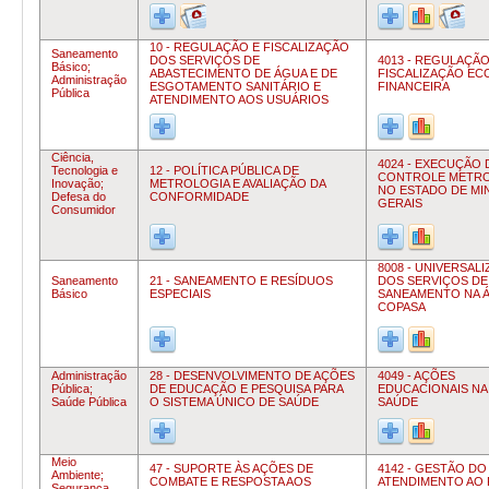
10 - REGULAÇÃO E FISCALIZAÇÃO
Saneamento
DOS SERVIÇOS DE
4013 - REGULAÇÃO
Básico;
ABASTECIMENTO DE ÁGUA E DE
FISCALIZAÇÃO EC
Administração
ESGOTAMENTO SANITÁRIO E
FINANCEIRA
Pública
ATENDIMENTO AOS USUÁRIOS
Ciência,
4024 - EXECUÇÃO
Tecnologia e
12 - POLÍTICA PÚBLICA DE
CONTROLE METR
Inovação;
METROLOGIA E AVALIAÇÃO DA
NO ESTADO DE MI
Defesa do
CONFORMIDADE
GERAIS
Consumidor
8008 - UNIVERSAL
Saneamento
21 - SANEAMENTO E RESÍDUOS
DOS SERVIÇOS DE
Básico
ESPECIAIS
SANEAMENTO NA Á
COPASA
Administração
28 - DESENVOLVIMENTO DE AÇÕES
4049 - AÇÕES
Pública;
DE EDUCAÇÃO E PESQUISA PARA
EDUCACIONAIS NA
Saúde Pública
O SISTEMA ÚNICO DE SAÚDE
SAÚDE
Meio
47 - SUPORTE ÀS AÇÕES DE
4142 - GESTÃO DO
Ambiente;
COMBATE E RESPOSTA AOS
ATENDIMENTO AO
Segurança