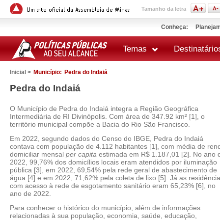
Tamanho da letra
Conheça:
Planejam
Temas
Destinatário
Inicial >
Município:
Pedra do Indaiá
Pedra do Indaiá
O Município de Pedra do Indaiá integra a Região Geográfica
Intermediária de RI Divinópolis. Com área de 347.92 km² [1], o
território municipal compõe a Bacia do Rio São Francisco.
Em 2022, segundo dados do Censo do IBGE, Pedra do Indaiá
contava com população de 4.112 habitantes [1], com média de ren
domiciliar mensal
per capita
estimada em R$ 1.187,01 [2]. No ano 
2022, 99,76% dos domicílios locais eram atendidos por iluminação
pública [3], em 2022, 69,54% pela rede geral de abastecimento de
água [4] e em 2022, 71,62% pela coleta de lixo [5]. Já as residênci
com acesso à rede de esgotamento sanitário eram 65,23% [6], no
ano de 2022.
Para conhecer o histórico do município, além de informações
relacionadas à sua população, economia, saúde, educação,