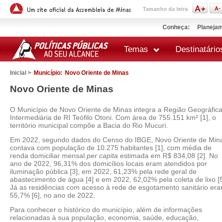
Tamanho da letra
Conheça:
Planejam
Temas
Destinatário
Inicial >
Município:
Novo Oriente de Minas
Novo Oriente de Minas
O Município de Novo Oriente de Minas integra a Região Geográfic
Intermediária de RI Teófilo Otoni. Com área de 755.151 km² [1], o
território municipal compõe a Bacia do Rio Mucuri.
Em 2022, segundo dados do Censo do IBGE, Novo Oriente de Min
contava com população de 10.275 habitantes [1], com média de
renda domiciliar mensal
per capita
estimada em R$ 834,08 [2]. No
ano de 2022, 96,31% dos domicílios locais eram atendidos por
iluminação pública [3], em 2022, 61,23% pela rede geral de
abastecimento de água [4] e em 2022, 62,02% pela coleta de lixo [5
Já as residências com acesso à rede de esgotamento sanitário er
55,7% [6], no ano de 2022.
Para conhecer o histórico do município, além de informações
relacionadas à sua população, economia, saúde, educação,