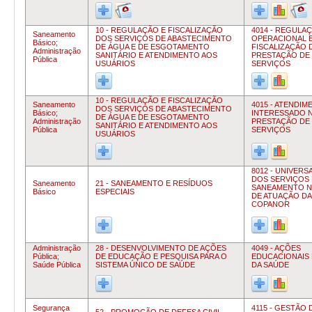
10 - REGULAÇÃO E FISCALIZAÇÃO
4014 - REGULA
Saneamento
DOS SERVIÇOS DE ABASTECIMENTO
OPERACIONAL 
Básico;
DE ÁGUA E DE ESGOTAMENTO
FISCALIZAÇÃO 
Administração
SANITÁRIO E ATENDIMENTO AOS
PRESTAÇÃO DE
Pública
USUÁRIOS
SERVIÇOS
10 - REGULAÇÃO E FISCALIZAÇÃO
Saneamento
4015 - ATENDIM
DOS SERVIÇOS DE ABASTECIMENTO
Básico;
INTERESSADO 
DE ÁGUA E DE ESGOTAMENTO
Administração
PRESTAÇÃO DE
SANITÁRIO E ATENDIMENTO AOS
Pública
SERVIÇOS
USUÁRIOS
8012 - UNIVERS
DOS SERVIÇOS
Saneamento
21 - SANEAMENTO E RESÍDUOS
SANEAMENTO N
Básico
ESPECIAIS
DE ATUAÇÃO DA
COPANOR
Administração
28 - DESENVOLVIMENTO DE AÇÕES
4049 - AÇÕES
Pública;
DE EDUCAÇÃO E PESQUISA PARA O
EDUCACIONAIS 
Saúde Pública
SISTEMA ÚNICO DE SAÚDE
DA SAÚDE
Segurança
4115 - GESTÃO 