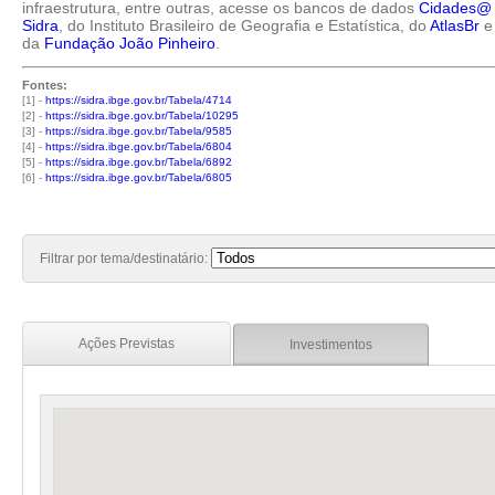
infraestrutura, entre outras, acesse os bancos de dados
Cidades@
Sidra
, do Instituto Brasileiro de Geografia e Estatística, do
AtlasBr
e
da
Fundação João Pinheiro
.
Fontes:
[1] -
https://sidra.ibge.gov.br/Tabela/4714
[2] -
https://sidra.ibge.gov.br/Tabela/10295
[3] -
https://sidra.ibge.gov.br/Tabela/9585
[4] -
https://sidra.ibge.gov.br/Tabela/6804
[5] -
https://sidra.ibge.gov.br/Tabela/6892
[6] -
https://sidra.ibge.gov.br/Tabela/6805
Filtrar por tema/destinatário:
Ações Previstas
Investimentos