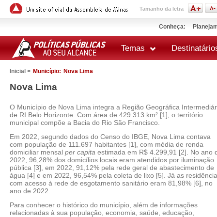
Tamanho da letra
Conheça:
Planejam
Temas
Destinatário
Inicial >
Município:
Nova Lima
Nova Lima
O Município de Nova Lima integra a Região Geográfica Intermediár
de RI Belo Horizonte. Com área de 429.313 km² [1], o território
municipal compõe a Bacia do Rio São Francisco.
Em 2022, segundo dados do Censo do IBGE, Nova Lima contava
com população de 111.697 habitantes [1], com média de renda
domiciliar mensal
per capita
estimada em R$ 4.299,91 [2]. No ano 
2022, 96,28% dos domicílios locais eram atendidos por iluminação
pública [3], em 2022, 91,12% pela rede geral de abastecimento de
água [4] e em 2022, 96,54% pela coleta de lixo [5]. Já as residênci
com acesso à rede de esgotamento sanitário eram 81,98% [6], no
ano de 2022.
Para conhecer o histórico do município, além de informações
relacionadas à sua população, economia, saúde, educação,