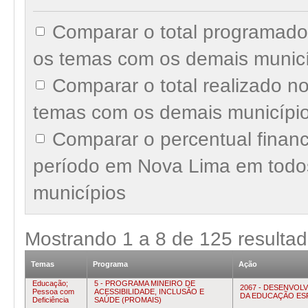
Comparar o total programad
os temas com os demais munic
Comparar o total realizado 
temas com os demais municípi
Comparar o percentual finan
período em Nova Lima em todo
municípios
Mostrando
1
a
8
de
125
resulta
Temas
Programa
Ação
Educação;
5 - PROGRAMA MINEIRO DE
2067 - DESENVOL
Pessoa com
ACESSIBILIDADE, INCLUSÃO E
DA EDUCAÇÃO ES
Deficiência
SAÚDE (PROMAIS)