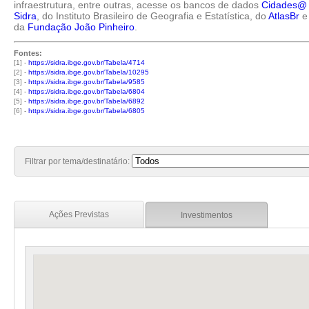
infraestrutura, entre outras, acesse os bancos de dados
Cidades@
Sidra
, do Instituto Brasileiro de Geografia e Estatística, do
AtlasBr
e
da
Fundação João Pinheiro
.
Fontes:
[1] -
https://sidra.ibge.gov.br/Tabela/4714
[2] -
https://sidra.ibge.gov.br/Tabela/10295
[3] -
https://sidra.ibge.gov.br/Tabela/9585
[4] -
https://sidra.ibge.gov.br/Tabela/6804
[5] -
https://sidra.ibge.gov.br/Tabela/6892
[6] -
https://sidra.ibge.gov.br/Tabela/6805
Filtrar por tema/destinatário:
Ações Previstas
Investimentos