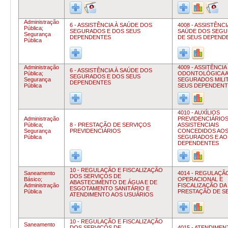
Administração
6 - ASSISTÊNCIA À SAÚDE DOS
4008 - ASSISTÊNCI
Pública;
SEGURADOS E DOS SEUS
SAÚDE DOS SEGU
Segurança
DEPENDENTES
DE SEUS DEPEND
Pública
Administração
4009 - ASSITÊNCIA
6 - ASSISTÊNCIA À SAÚDE DOS
Pública;
ODONTOLÓGICA 
SEGURADOS E DOS SEUS
Segurança
SEGURADOS MILIT
DEPENDENTES
Pública
SEUS DEPENDENT
4010 - AUXÍLIOS
Administração
PREVIDENCIÁRIOS
Pública;
8 - PRESTAÇÃO DE SERVIÇOS
ASSISTENCIAIS
Segurança
PREVIDENCIÁRIOS
CONCEDIDOS AO
Pública
SEGURADOS E AO
DEPENDENTES
10 - REGULAÇÃO E FISCALIZAÇÃO
Saneamento
4014 - REGULAÇÃ
DOS SERVIÇOS DE
Básico;
OPERACIONAL E
ABASTECIMENTO DE ÁGUA E DE
Administração
FISCALIZAÇÃO DA
ESGOTAMENTO SANITÁRIO E
Pública
PRESTAÇÃO DE S
ATENDIMENTO AOS USUÁRIOS
10 - REGULAÇÃO E FISCALIZAÇÃO
Saneamento
DOS SERVIÇOS DE
4015 - ATENDIME