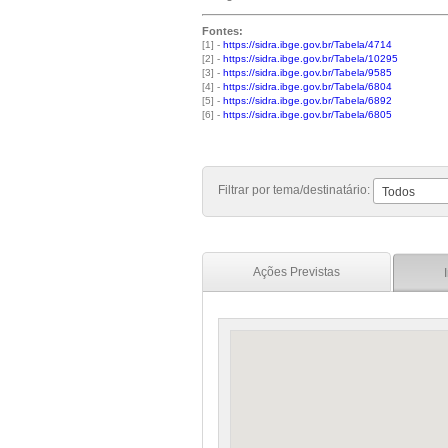
Fontes:
[1] -
https://sidra.ibge.gov.br/Tabela/4714
[2] -
https://sidra.ibge.gov.br/Tabela/10295
[3] -
https://sidra.ibge.gov.br/Tabela/9585
[4] -
https://sidra.ibge.gov.br/Tabela/6804
[5] -
https://sidra.ibge.gov.br/Tabela/6892
[6] -
https://sidra.ibge.gov.br/Tabela/6805
Filtrar por tema/destinatário:
Todos
Ações Previstas