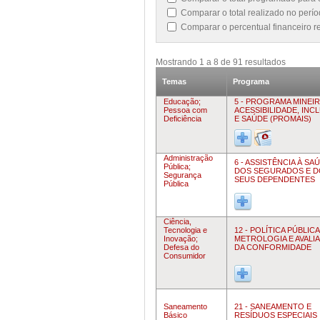
Comparar o total realizado no per
Comparar o percentual financeiro 
Mostrando
1
a
8
de
91
resultados
Temas
Programa
Educação;
5 - PROGRAMA MINEI
Pessoa com
ACESSIBILIDADE, INC
Deficiência
E SAÚDE (PROMAIS)
Administração
6 - ASSISTÊNCIA À SA
Pública;
DOS SEGURADOS E D
Segurança
SEUS DEPENDENTES
Pública
Ciência,
Tecnologia e
12 - POLÍTICA PÚBLICA
Inovação;
METROLOGIA E AVALI
Defesa do
DA CONFORMIDADE
Consumidor
Saneamento
21 - SANEAMENTO E
Básico
RESÍDUOS ESPECIAIS