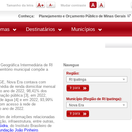
Tamanho da letra
Mudar contraste
Conheça:
Planejamento e Orçamento Público de Minas Gerais
emas
Destinatários
Municípios
Geográfica Intermediária de RI
Navegue
erritório municipal compõe a
Região:
RI Ipatinga
GE, Nova Era contava com
média de renda domiciliar mensal
Ir para
No ano de 2022, 98,41% dos
nação pública [3], em 2022,
Município (Região de RI Ipatinga):
 de água [4] e em 2022, 93,99%
 com acesso à rede de
Nova Era
o ano de 2022.
Ir para
lém de informações relacionadas
o, infraestrutura, entre outras,
Sidra
, do Instituto Brasileiro de
undação João Pinheiro
.