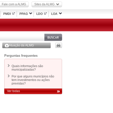
Fale com a ALMG
Sites da ALMG
PMDI
PPAG
LDO
LOA
Atuação da ALMG
Perguntas frequentes
Quais informações são
municipalizadas?
Por que alguns municípios não
tem investimentos ou ações
previstas?
Ver todas