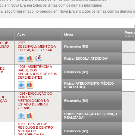
íodo em Nova Era em todos os temas com os demais municípios
realizado/programado no período em Nova Era em todos os temas com os demais m
Progr
Ação
Metas
o ano
RO DE
2067 -
LUSÃO
DESENVOLVIMENTO DA
Financeira (R$)
EDUCAÇÃO ESPECIAL
Fisica (ESCOLA ATENDIDA)
4008 - ASSISTÊNCIA À
ÚDE
SAÚDE DOS
OS
Financeira (R$)
SEGURADOS E DE SEUS
DEPENDENTES
Fisica (ATENDIMENTO MÉDICO
REALIZADO)
4024 - EXECUÇÃO DO
 DE
CONTROLE
AÇÃO
METROLÓGICO NO
Financeira (R$)
ESTADO DE MINAS
GERAIS
Fisica (PRESTAÇÃO DE SERVIÇO
REALIZADA)
4037 - GESTÃO DE
RESÍDUOS E CENTRO
MINEIRO DE
Financeira (R$)
REFERÊNCIA EM