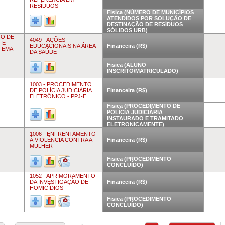
RESÍDUOS
Fisica (NÚMERO DE MUNICÍPIOS
ATENDIDOS POR SOLUÇÃO DE
DESTINAÇÃO DE RESÍDUOS
SÓLIDOS URB)
TO DE
4049 - AÇÕES
 E
EDUCACIONAIS NA ÁREA
Financeira (R$)
TEMA
DA SAÚDE
Fisica (ALUNO
INSCRITO/MATRICULADO)
1003 - PROCEDIMENTO
DE POLÍCIA JUDICIÁRIA
Financeira (R$)
ELETRÔNICO - PPJ-E
Fisica (PROCEDIMENTO DE
POLÍCIA JUDICIÁRIA
INSTAURADO E TRAMITADO
ELETRONICAMENTE)
1006 - ENFRENTAMENTO
À VIOLÊNCIA CONTRA A
Financeira (R$)
MULHER
Fisica (PROCEDIMENTO
CONCLUÍDO)
1052 - APRIMORAMENTO
DA INVESTIGAÇÃO DE
Financeira (R$)
HOMICÍDIOS
Fisica (PROCEDIMENTO
CONCLUÍDO)