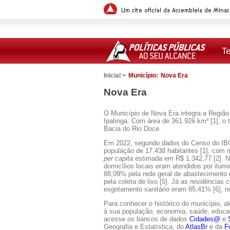
T
Inicial >
Município:
Nova Era
Nova Era
O Município de Nova Era integra a Região 
Ipatinga. Com área de 361.926 km² [1], o t
Bacia do Rio Doce.
Em 2022, segundo dados do Censo do IB
população de 17.438 habitantes [1], com 
per capita
estimada em R$ 1.342,77 [2]. 
domicílios locais eram atendidos por ilumi
88,09% pela rede geral de abastecimento
pela coleta de lixo [5]. Já as residências
esgotamento sanitário eram 85,41% [6], n
Para conhecer o histórico do município, a
à sua população, economia, saúde, educaçã
acesse os bancos de dados
Cidades@
e
Geografia e Estatística, do
AtlasBr
e da
F