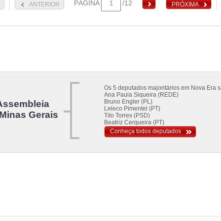
PÁGINA
/12
ANTERIOR
PRÓXIMA
Os 5 deputados majoritários em Nova Era s
Ana Paula Siqueira (REDE)
Bruno Engler (PL)
Assembleia
Leleco Pimentel (PT)
 Minas Gerais
Tito Torres (PSD)
Beatriz Cerqueira (PT)
Conheça todos deputados