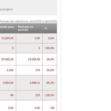
unicípios
Período de referência: jan/2026 a abr/2026
amada para
Relizada no
%
periodo
13.204,00
0,00
0,0%
3
3
100,0%
53.082,00
14.269,48
26,9%
1.036
278
26,8%
4.564,00
3.888,11
85,2%
96
123
128,1%
0,00
0,00
NA