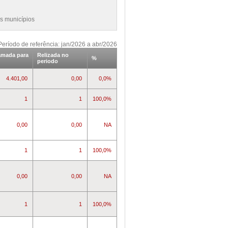
s municípios
Período de referência: jan/2026 a abr/2026
amada para
Relizada no
%
periodo
4.401,00
0,00
0,0%
1
1
100,0%
0,00
0,00
NA
1
1
100,0%
0,00
0,00
NA
1
1
100,0%