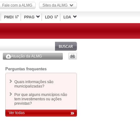
Fale com a ALMG
Sites da ALMG
PMDI
PPAG
LDO
LOA
Atuação da ALMG
Perguntas frequentes
Quais informações são
municipalizadas?
Por que alguns municípios não
tem investimentos ou ações
previstas?
Ver todas