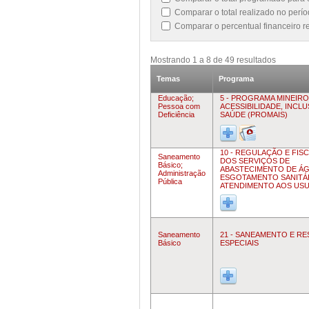
Comparar o total realizado no per
Comparar o percentual financeiro 
Mostrando
1
a
8
de
49
resultados
Temas
Programa
Educação;
5 - PROGRAMA MINEIRO
Pessoa com
ACESSIBILIDADE, INCL
Deficiência
SAÚDE (PROMAIS)
10 - REGULAÇÃO E FIS
Saneamento
DOS SERVIÇOS DE
Básico;
ABASTECIMENTO DE ÁG
Administração
ESGOTAMENTO SANITÁ
Pública
ATENDIMENTO AOS US
Saneamento
21 - SANEAMENTO E R
Básico
ESPECIAIS