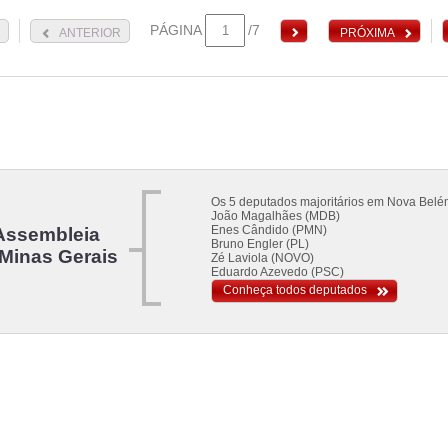
PÁGINA
/7
ANTERIOR
PRÓXIMA
Os 5 deputados majoritários em Nova Belé
João Magalhães (MDB)
Enes Cândido (PMN)
Assembleia
Bruno Engler (PL)
 Minas Gerais
Zé Laviola (NOVO)
Eduardo Azevedo (PSC)
Conheça todos deputados