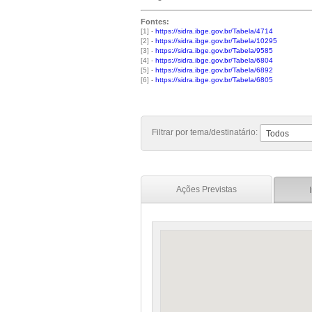
Fontes:
[1] -
https://sidra.ibge.gov.br/Tabela/4714
[2] -
https://sidra.ibge.gov.br/Tabela/10295
[3] -
https://sidra.ibge.gov.br/Tabela/9585
[4] -
https://sidra.ibge.gov.br/Tabela/6804
[5] -
https://sidra.ibge.gov.br/Tabela/6892
[6] -
https://sidra.ibge.gov.br/Tabela/6805
Filtrar por tema/destinatário:
Todos
Ações Previstas