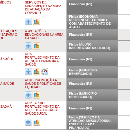
ESÍDUOS
SERVIÇOS DE
Financeira (R$)
SANEAMENTO NA ÁREA
DE ATUAÇÃO DA
COPANOR
Fisica (ECONOMIA
RESIDENCIAL ATENDIDA
COM ABASTECIMENTO DE
ÁGUA)
O DE AÇÕES
4049 - AÇÕES
ISA PARA O
EDUCACIONAIS NA ÁREA
Financeira (R$)
ÚDE
DA SAÚDE
Fisica (ALUNO
INSCRITO/MATRICULADO)
4125 -
FORTALECIMENTO DA
 À SAÚDE
Financeira (R$)
ATENÇÃO PRIMÁRIA À
SAÚDE
Fisica (MUNICÍPIO
BENEFICIADO)
4126 - PROMOÇÃO À
 À SAÚDE
SAÚDE E POLÍTICAS DE
Financeira (R$)
EQUIDADE
Fisica (MUNICÍPIO
BENEFICIADO)
4132 - APOIO E
IZADA À
FORTALECIMENTO DA
Financeira (R$)
REDE DE ATENÇÃO À
SAÚDE BUCAL
Fisica (SERVIÇO DA
ATENÇÃO AMBULATORIAL
ESPECIALIZADA
FINANCIADO)