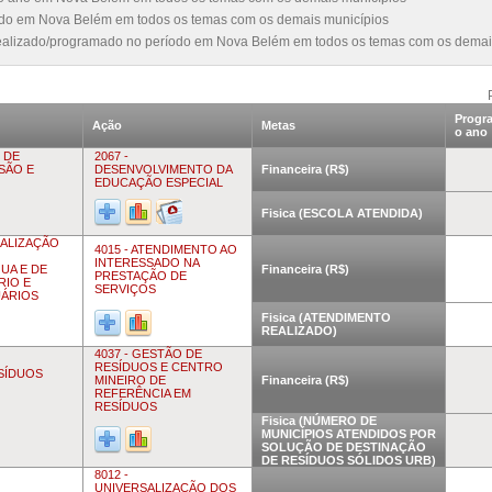
íodo em Nova Belém em todos os temas com os demais municípios
realizado/programado no período em Nova Belém em todos os temas com os demai
Progr
Ação
Metas
o ano
 DE
2067 -
USÃO E
DESENVOLVIMENTO DA
Financeira (R$)
EDUCAÇÃO ESPECIAL
Fisica (ESCOLA ATENDIDA)
CALIZAÇÃO
4015 - ATENDIMENTO AO
INTERESSADO NA
UA E DE
Financeira (R$)
PRESTAÇÃO DE
RIO E
SERVIÇOS
UÁRIOS
Fisica (ATENDIMENTO
REALIZADO)
4037 - GESTÃO DE
RESÍDUOS E CENTRO
ESÍDUOS
MINEIRO DE
Financeira (R$)
REFERÊNCIA EM
RESÍDUOS
Fisica (NÚMERO DE
MUNICÍPIOS ATENDIDOS POR
SOLUÇÃO DE DESTINAÇÃO
DE RESÍDUOS SÓLIDOS URB)
8012 -
UNIVERSALIZAÇÃO DOS