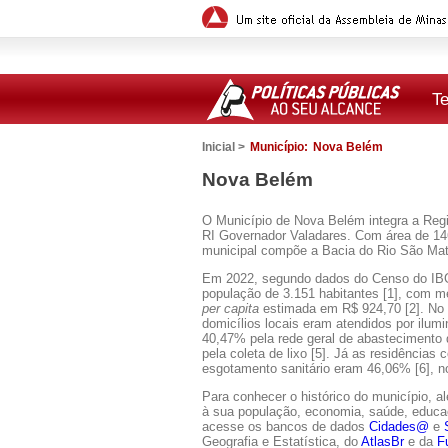
T
Inicial >
Município:
Nova Belém
Nova Belém
O Município de Nova Belém integra a Regi
RI Governador Valadares. Com área de 146.
municipal compõe a Bacia do Rio São Ma
Em 2022, segundo dados do Censo do I
população de 3.151 habitantes [1], com m
per capita
estimada em R$ 924,70 [2]. No
domicílios locais eram atendidos por ilumi
40,47% pela rede geral de abastecimento
pela coleta de lixo [5]. Já as residências
esgotamento sanitário eram 46,06% [6], n
Para conhecer o histórico do município, a
à sua população, economia, saúde, educaçã
acesse os bancos de dados
Cidades@
e
Geografia e Estatística, do
AtlasBr
e da
F