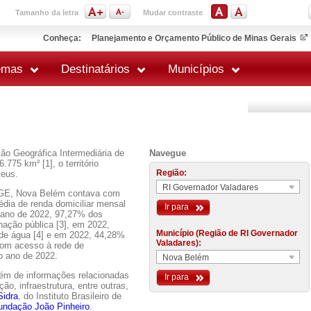
Tamanho da letra
Mudar contraste
Conheça:
Planejamento e Orçamento Público de Minas Gerais
emas
Destinatários
Municípios
ão Geográfica Intermediária de
Navegue
775 km² [1], o território
Região:
teus.
RI Governador Valadares
BGE, Nova Belém contava com
édia de renda domiciliar mensal
Ir para
 ano de 2022, 97,27% dos
nação pública [3], em 2022,
Município (Região de RI Governador
 de água [4] e em 2022, 44,28%
Valadares):
 com acesso à rede de
o ano de 2022.
Nova Belém
lém de informações relacionadas
Ir para
o, infraestrutura, entre outras,
Sidra
, do Instituto Brasileiro de
undação João Pinheiro
.