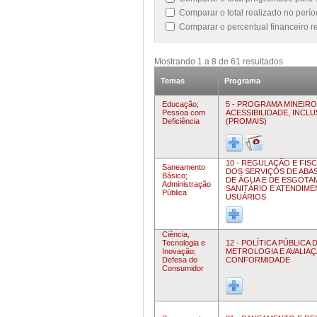
Comparar o total realizado no per
Comparar o percentual financeiro 
Mostrando
1
a
8
de
61
resultados
Temas
Programa
Educação;
5 - PROGRAMA MINEIRO
Pessoa com
ACESSIBILIDADE, INCL
Deficiência
(PROMAIS)
10 - REGULAÇÃO E FIS
Saneamento
DOS SERVIÇOS DE ABA
Básico;
DE ÁGUA E DE ESGOT
Administração
SANITÁRIO E ATENDIM
Pública
USUÁRIOS
Ciência,
Tecnologia e
12 - POLÍTICA PÚBLICA 
Inovação;
METROLOGIA E AVALIAÇ
Defesa do
CONFORMIDADE
Consumidor