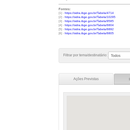
Fontes:
[1] -
https://sidra.ibge.gov.br/Tabela/4714
[2] -
https://sidra.ibge.gov.br/Tabela/10295
[3] -
https://sidra.ibge.gov.br/Tabela/9585
[4] -
https://sidra.ibge.gov.br/Tabela/6804
[5] -
https://sidra.ibge.gov.br/Tabela/6892
[6] -
https://sidra.ibge.gov.br/Tabela/6805
Filtrar por tema/destinatário:
Todos
Ações Previstas