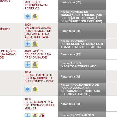
ESÍDUOS
MINEIRO DE
Financeira (R$)
REFERÊNCIA EM
RESÍDUOS
Fisica (NÚMERO DE
MUNICÍPIOS ATENDIDOS POR
SOLUÇÃO DE DESTINAÇÃO
DE RESÍDUOS SÓLIDOS URB)
8008 -
UNIVERSALIZAÇÃO
ESÍDUOS
DOS SERVIÇOS DE
Financeira (R$)
SANEAMENTO NA
ÁREA DA COPASA
Fisica (ECONOMIA
RESIDENCIAL ATENDIDA COM
ABASTECIMENTO DE ÁGUA)
O DE AÇÕES
4049 - AÇÕES
ISA PARA O
EDUCACIONAIS NA
Financeira (R$)
ÚDE
ÁREA DA SAÚDE
Fisica (ALUNO
INSCRITO/MATRICULADO)
1003 -
PROCEDIMENTO DE
Financeira (R$)
POLÍCIA JUDICIÁRIA
ELETRÔNICO - PPJ-E
Fisica (PROCEDIMENTO DE
POLÍCIA JUDICIÁRIA
INSTAURADO E TRAMITADO
ELETRONICAMENTE)
1006 -
ENFRENTAMENTO À
Financeira (R$)
VIOLÊNCIA CONTRA A
MULHER
Fisica (PROCEDIMENTO