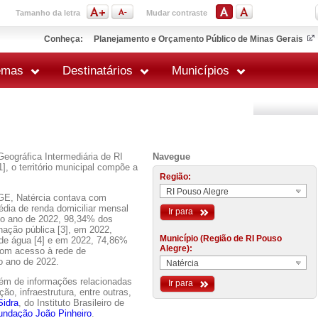
Tamanho da letra
Mudar contraste
Conheça:
Planejamento e Orçamento Público de Minas Gerais
emas
Destinatários
Municípios
Geográfica Intermediária de RI
Navegue
, o território municipal compõe a
Região:
RI Pouso Alegre
GE, Natércia contava com
édia de renda domiciliar mensal
Ir para
No ano de 2022, 98,34% dos
nação pública [3], em 2022,
Município (Região de RI Pouso
 de água [4] e em 2022, 74,86%
Alegre):
 com acesso à rede de
o ano de 2022.
Natércia
lém de informações relacionadas
Ir para
o, infraestrutura, entre outras,
Sidra
, do Instituto Brasileiro de
undação João Pinheiro
.