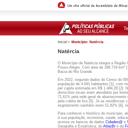
T
Inicial >
Município:
Natércia
Natércia
O Município de Natércia integra a Região 
Pouso Alegre. Com área de 188.719 km² [1]
Bacia do Rio Grande.
Em 2022, segundo dados do Censo do IB
população de 4.691 habitantes [1], com m
per capita
estimada em R$ 1.484,28 [2]. 
domicílios locais eram atendidos por ilumi
71,61% pela rede geral de abastecimento
pela coleta de lixo [5]. Já as residências
esgotamento sanitário eram 51,82% [6], n
Para conhecer o histórico do município, a
à sua população, economia, saúde, educaçã
acesse os bancos de dados
Cidades@
e
Geografia e Estatística, do
AtlasBr
e da
F