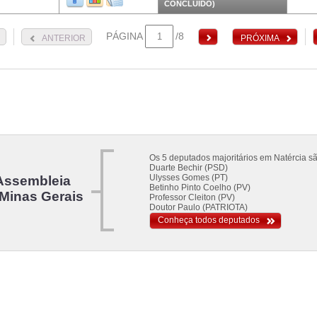
CONCLUÍDO)
PÁGINA
/8
ANTERIOR
PRÓXIMA
Os 5 deputados majoritários em Natércia sã
Duarte Bechir (PSD)
Ulysses Gomes (PT)
Assembleia
Betinho Pinto Coelho (PV)
 Minas Gerais
Professor Cleiton (PV)
Doutor Paulo (PATRIOTA)
Conheça todos deputados