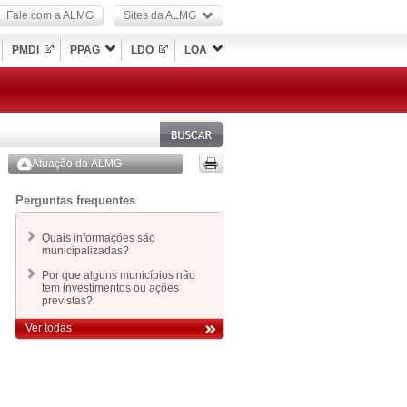
Fale com a ALMG
Sites da ALMG
PMDI
PPAG
LDO
LOA
Atuação da ALMG
Perguntas frequentes
Quais informações são
municipalizadas?
Por que alguns municípios não
tem investimentos ou ações
previstas?
Ver todas