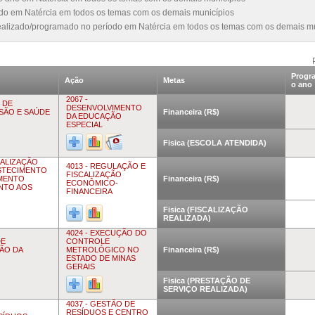
íodo em Natércia em todos os temas com os demais municípios
realizado/programado no período em Natércia em todos os temas com os demais m
Progr
Ação
Metas
o ano
2067 -
 DE
DESENVOLVIMENTO
USÃO E SAÚDE
Financeira (R$)
DA EDUCAÇÃO
ESPECIAL
Fisica (ESCOLA ATENDIDA)
CALIZAÇÃO
4013 - REGULAÇÃO E
STECIMENTO
FISCALIZAÇÃO
AMENTO
Financeira (R$)
ECONÔMICO-
ENTO AOS
FINANCEIRA
Fisica (FISCALIZAÇÃO
REALIZADA)
4024 - EXECUÇÃO DO
DE
CONTROLE
ÃO DA
METROLÓGICO NO
Financeira (R$)
ESTADO DE MINAS
GERAIS
Fisica (PRESTAÇÃO DE
SERVIÇO REALIZADA)
4037 - GESTÃO DE
RESÍDUOS E CENTRO