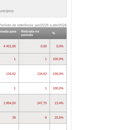
unicípios
Período de referência: jan/2026 a abr/2026
amada para
Relizada no
%
periodo
4.401,00
0,00
0,0%
1
1
100,0%
134,62
134,62
100,0%
1
1
100,0%
1.854,00
247,75
13,4%
39
8
20,5%