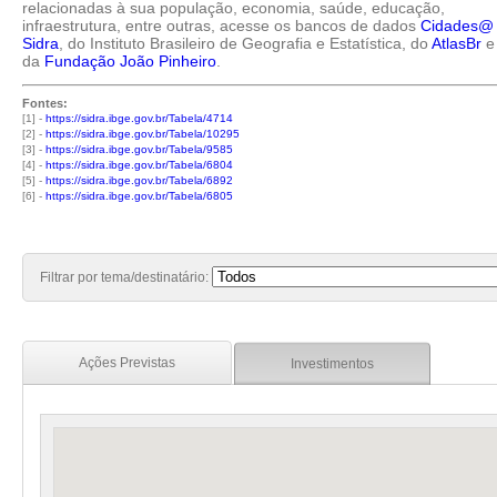
relacionadas à sua população, economia, saúde, educação,
infraestrutura, entre outras, acesse os bancos de dados
Cidades@
Sidra
, do Instituto Brasileiro de Geografia e Estatística, do
AtlasBr
e
da
Fundação João Pinheiro
.
Fontes:
[1] -
https://sidra.ibge.gov.br/Tabela/4714
[2] -
https://sidra.ibge.gov.br/Tabela/10295
[3] -
https://sidra.ibge.gov.br/Tabela/9585
[4] -
https://sidra.ibge.gov.br/Tabela/6804
[5] -
https://sidra.ibge.gov.br/Tabela/6892
[6] -
https://sidra.ibge.gov.br/Tabela/6805
Filtrar por tema/destinatário:
Ações Previstas
Investimentos