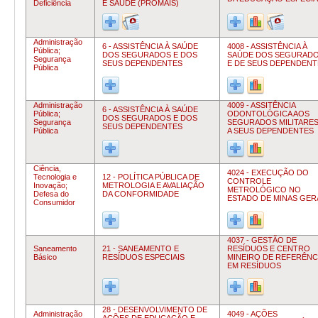
Deficiência
E SAÚDE (PROMAIS)
Administração
6 - ASSISTÊNCIA À SAÚDE
4008 - ASSISTÊNCIA À
Pública;
DOS SEGURADOS E DOS
SAÚDE DOS SEGURAD
Segurança
SEUS DEPENDENTES
E DE SEUS DEPENDENT
Pública
Administração
4009 - ASSITÊNCIA
6 - ASSISTÊNCIA À SAÚDE
Pública;
ODONTOLÓGICA AOS
DOS SEGURADOS E DOS
Segurança
SEGURADOS MILITARES
SEUS DEPENDENTES
Pública
A SEUS DEPENDENTES
Ciência,
4024 - EXECUÇÃO DO
Tecnologia e
12 - POLÍTICA PÚBLICA DE
CONTROLE
Inovação;
METROLOGIA E AVALIAÇÃO
METROLÓGICO NO
Defesa do
DA CONFORMIDADE
ESTADO DE MINAS GER
Consumidor
4037 - GESTÃO DE
Saneamento
21 - SANEAMENTO E
RESÍDUOS E CENTRO
Básico
RESÍDUOS ESPECIAIS
MINEIRO DE REFERÊNC
EM RESÍDUOS
28 - DESENVOLVIMENTO DE
Administração
4049 - AÇÕES