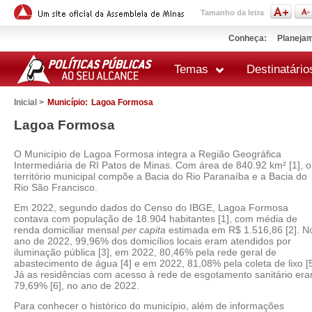
Tamanho da letra
Conheça:
Planejam
Temas
Destinatário
Inicial >
Município:
Lagoa Formosa
Lagoa Formosa
O Município de Lagoa Formosa integra a Região Geográfica
Intermediária de RI Patos de Minas. Com área de 840.92 km² [1], o
território municipal compõe a Bacia do Rio Paranaíba e a Bacia do
Rio São Francisco.
Em 2022, segundo dados do Censo do IBGE, Lagoa Formosa
contava com população de 18.904 habitantes [1], com média de
renda domiciliar mensal
per capita
estimada em R$ 1.516,86 [2]. N
ano de 2022, 99,96% dos domicílios locais eram atendidos por
iluminação pública [3], em 2022, 80,46% pela rede geral de
abastecimento de água [4] e em 2022, 81,08% pela coleta de lixo [5
Já as residências com acesso à rede de esgotamento sanitário er
79,69% [6], no ano de 2022.
Para conhecer o histórico do município, além de informações