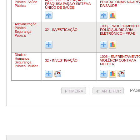
AÇÕES DE EDUCAÇÃO E
Pública;
Saúde
EDUCACIONAIS NA ÁRE
PESQUISA PARA O SISTEMA
Pública
DA SAÚDE
ÚNICO DE SAÚDE
Administração
1003 - PROCEDIMENTO
Pública;
32 - INVESTIGAÇÃO
POLÍCIA JUDICIÁRIA
Segurança
ELETRÔNICO - PPJ-E
Pública
Direitos
1006 - ENFRENTAMENT
Humanos;
32 - INVESTIGAÇÃO
VIOLÊNCIA CONTRA A
Segurança
MULHER
Pública;
Mulher
PÁG
PRIMEIRA
ANTERIOR