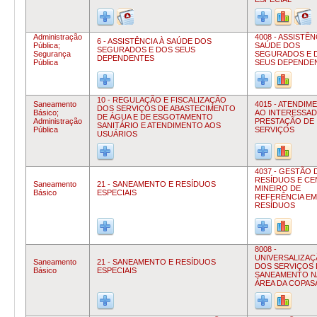
Administração
4008 - ASSISTÊN
6 - ASSISTÊNCIA À SAÚDE DOS
Pública;
SAÚDE DOS
SEGURADOS E DOS SEUS
Segurança
SEGURADOS E 
DEPENDENTES
Pública
SEUS DEPENDE
10 - REGULAÇÃO E FISCALIZAÇÃO
Saneamento
4015 - ATENDIM
DOS SERVIÇOS DE ABASTECIMENTO
Básico;
AO INTERESSAD
DE ÁGUA E DE ESGOTAMENTO
Administração
PRESTAÇÃO DE
SANITÁRIO E ATENDIMENTO AOS
Pública
SERVIÇOS
USUÁRIOS
4037 - GESTÃO 
RESÍDUOS E C
Saneamento
21 - SANEAMENTO E RESÍDUOS
MINEIRO DE
Básico
ESPECIAIS
REFERÊNCIA EM
RESÍDUOS
8008 -
UNIVERSALIZA
Saneamento
21 - SANEAMENTO E RESÍDUOS
DOS SERVIÇOS 
Básico
ESPECIAIS
SANEAMENTO N
ÁREA DA COPAS