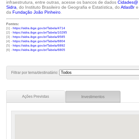
infraestrutura, entre outras, acesse os bancos de dados
Cidades@
Sidra
, do Instituto Brasileiro de Geografia e Estatística, do
AtlasBr
e
da
Fundação João Pinheiro
.
Fontes:
[1] -
https://sidra.ibge.gov.br/Tabela/4714
[2] -
https://sidra.ibge.gov.br/Tabela/10295
[3] -
https://sidra.ibge.gov.br/Tabela/9585
[4] -
https://sidra.ibge.gov.br/Tabela/6804
[5] -
https://sidra.ibge.gov.br/Tabela/6892
[6] -
https://sidra.ibge.gov.br/Tabela/6805
Filtrar por tema/destinatário:
Ações Previstas
Investimentos