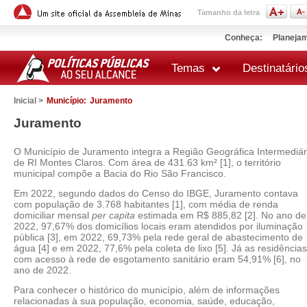
Tamanho da letra
Conheça:
Planejam
Temas
Destinatário
Inicial >
Município:
Juramento
Juramento
O Município de Juramento integra a Região Geográfica Intermediár
de RI Montes Claros. Com área de 431.63 km² [1], o território
municipal compõe a Bacia do Rio São Francisco.
Em 2022, segundo dados do Censo do IBGE, Juramento contava
com população de 3.768 habitantes [1], com média de renda
domiciliar mensal
per capita
estimada em R$ 885,82 [2]. No ano de
2022, 97,67% dos domicílios locais eram atendidos por iluminação
pública [3], em 2022, 69,73% pela rede geral de abastecimento de
água [4] e em 2022, 77,6% pela coleta de lixo [5]. Já as residências
com acesso à rede de esgotamento sanitário eram 54,91% [6], no
ano de 2022.
Para conhecer o histórico do município, além de informações
relacionadas à sua população, economia, saúde, educação,