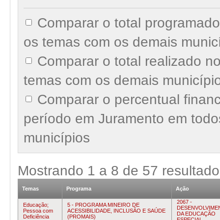
Comparar o total programad
os temas com os demais munic
Comparar o total realizado 
temas com os demais municípi
Comparar o percentual finan
período em Juramento em todo
municípios
Mostrando
1
a
8
de
57
resultado
Temas
Programa
Ação
2067 -
Educação;
5 - PROGRAMA MINEIRO DE
DESENVOLVIME
Pessoa com
ACESSIBILIDADE, INCLUSÃO E SAÚDE
DA EDUCAÇÃO
Deficiência
(PROMAIS)
ESPECIAL