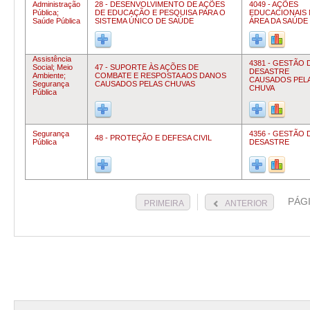
Administração
28 - DESENVOLVIMENTO DE AÇÕES
4049 - AÇÕES
Pública;
DE EDUCAÇÃO E PESQUISA PARA O
EDUCACIONAIS 
Saúde Pública
SISTEMA ÚNICO DE SAÚDE
ÁREA DA SAÚDE
Assistência
4381 - GESTÃO 
Social;
Meio
47 - SUPORTE ÀS AÇÕES DE
DESASTRE
Ambiente;
COMBATE E RESPOSTA AOS DANOS
CAUSADOS PEL
Segurança
CAUSADOS PELAS CHUVAS
CHUVA
Pública
Segurança
4356 - GESTÃO 
48 - PROTEÇÃO E DEFESA CIVIL
Pública
DESASTRE
PÁG
PRIMEIRA
ANTERIOR