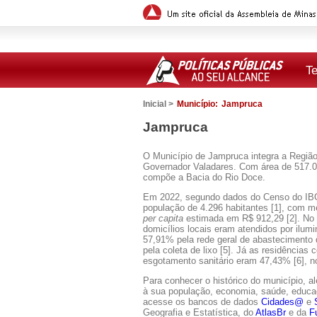
T
Inicial >
Município:
Jampruca
Jampruca
O Município de Jampruca integra a Região
Governador Valadares. Com área de 517.095
compõe a Bacia do Rio Doce.
Em 2022, segundo dados do Censo do IB
população de 4.296 habitantes [1], com m
per capita
estimada em R$ 912,29 [2]. No
domicílios locais eram atendidos por ilumi
57,91% pela rede geral de abastecimento
pela coleta de lixo [5]. Já as residências
esgotamento sanitário eram 47,43% [6], n
Para conhecer o histórico do município, a
à sua população, economia, saúde, educaçã
acesse os bancos de dados
Cidades@
e
Geografia e Estatística, do
AtlasBr
e da
F