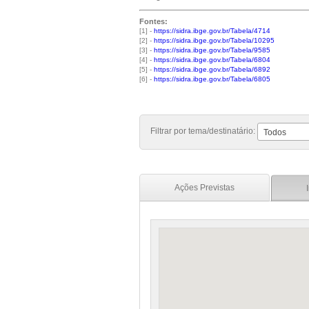
Fontes:
[1] -
https://sidra.ibge.gov.br/Tabela/4714
[2] -
https://sidra.ibge.gov.br/Tabela/10295
[3] -
https://sidra.ibge.gov.br/Tabela/9585
[4] -
https://sidra.ibge.gov.br/Tabela/6804
[5] -
https://sidra.ibge.gov.br/Tabela/6892
[6] -
https://sidra.ibge.gov.br/Tabela/6805
Filtrar por tema/destinatário:
Todos
Ações Previstas