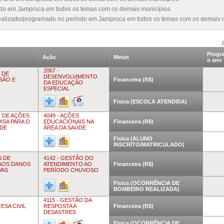
íodo em Jampruca em todos os temas com os demais municípios
realizado/programado no período em Jampruca em todos os temas com os demais 
Progr
Ação
Metas
o ano
2067 -
 DE
DESENVOLVIMENTO
USÃO E
Financeira (R$)
DA EDUCAÇÃO
ESPECIAL
Fisica (ESCOLA ATENDIDA)
O DE AÇÕES
4049 - AÇÕES
ISA PARA O
EDUCACIONAIS NA
Financeira (R$)
ÚDE
ÁREA DA SAÚDE
Fisica (ALUNO
INSCRITO/MATRICULADO)
S DE
4142 - GESTÃO DO
AOS DANOS
ATENDIMENTO AO
Financeira (R$)
VAS
PERÍODO CHUVOSO
Fisica (OCORRÊNCIA DE
BOMBEIRO REALIZADA)
4115 - GESTÃO DA
ESA CIVIL
RESPOSTA A
Financeira (R$)
DESASTRES
Fisica (OCORRÊNCIA DE