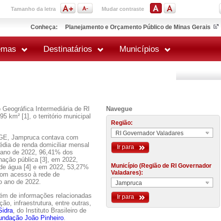
Tamanho da letra
Mudar contraste
Conheça:
Planejamento e Orçamento Público de Minas Gerais
emas
Destinatários
Municípios
 Geográfica Intermediária de RI
Navegue
 km² [1], o território municipal
Região:
RI Governador Valadares
GE, Jampruca contava com
édia de renda domiciliar mensal
Ir para
 ano de 2022, 96,41% dos
nação pública [3], em 2022,
Município (Região de RI Governador
 de água [4] e em 2022, 53,27%
Valadares):
 com acesso à rede de
o ano de 2022.
Jampruca
lém de informações relacionadas
Ir para
o, infraestrutura, entre outras,
Sidra
, do Instituto Brasileiro de
undação João Pinheiro
.