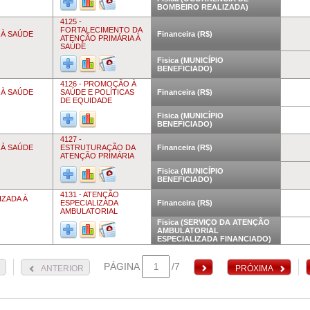
BOMBEIRO REALIZADA)
4125 -
FORTALECIMENTO DA
 À SAÚDE
Financeira (R$)
ATENÇÃO PRIMÁRIA À
SAÚDE
Fisica (MUNICÍPIO
BENEFICIADO)
4126 - PROMOÇÃO À
 À SAÚDE
SAÚDE E POLÍTICAS
Financeira (R$)
DE EQUIDADE
Fisica (MUNICÍPIO
BENEFICIADO)
4127 -
 À SAÚDE
ESTRUTURAÇÃO DA
Financeira (R$)
ATENÇÃO PRIMÁRIA
Fisica (MUNICÍPIO
BENEFICIADO)
4131 - ATENÇÃO
IZADA À
ESPECIALIZADA
Financeira (R$)
AMBULATORIAL
Fisica (SERVIÇO DA ATENÇÃO
AMBULATORIAL
ESPECIALIZADA FINANCIADO)
PÁGINA
/7
ANTERIOR
PRÓXIMA