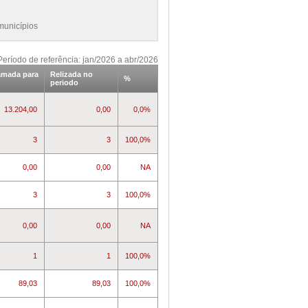
municípios
Período de referência: jan/2026 a abr/2026
amada para
Relizada no
%
periodo
13.204,00
0,00
0,0%
3
3
100,0%
0,00
0,00
NA
3
3
100,0%
0,00
0,00
NA
1
1
100,0%
89,03
89,03
100,0%