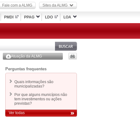
Fale com a ALMG
Sites da ALMG
PMDI
PPAG
LDO
LOA
Atuação da ALMG
Perguntas frequentes
Quais informações são
municipalizadas?
Por que alguns municípios não
tem investimentos ou ações
previstas?
Ver todas