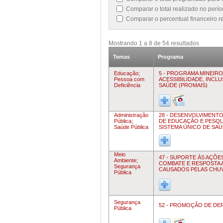
Comparar o total realizado no per
Comparar o percentual financeiro 
Mostrando
1
a
8
de
54
resultados
Temas
Programa
Educação;
5 - PROGRAMA MINEIRO
Pessoa com
ACESSIBILIDADE, INCL
Deficiência
SAÚDE (PROMAIS)
Administração
28 - DESENVOLVIMENT
Pública;
DE EDUCAÇÃO E PESQU
Saúde Pública
SISTEMA ÚNICO DE SA
Meio
47 - SUPORTE ÀS AÇÕE
Ambiente;
COMBATE E RESPOSTA 
Segurança
CAUSADOS PELAS CHU
Pública
Segurança
52 - PROMOÇÃO DE DEF
Pública