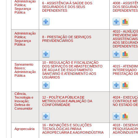
Administração
6 - ASSISTÊNCIA À SAÚDE DOS
4008 - ASSIST
Pública;
SEGURADOS E DOS SEUS
DOS SEGURADO
Segurança
DEPENDENTES
DEPENDENTES
Pública
4010 - AUXÍLIO
Administração
PREVIDENCIÁR
Pública;
8 - PRESTAÇÃO DE SERVIÇOS
ASSISTENCIAI
Segurança
PREVIDENCIÁRIOS
AOS SEGURADO
Pública
DEPENDENTES
10 - REGULAÇÃO E FISCALIZAÇÃO
Saneamento
DOS SERVIÇOS DE ABASTECIMENTO
4015 - ATENDI
Básico;
DE ÁGUA E DE ESGOTAMENTO
INTERESSADO 
Administração
SANITÁRIO E ATENDIMENTO AOS
PRESTAÇÃO DE
Pública
USUÁRIOS
Ciência,
Tecnologia e
12 - POLÍTICA PÚBLICA DE
4024 - EXECU
Inovação;
METROLOGIA E AVALIAÇÃO DA
CONTROLE ME
Defesa do
CONFORMIDADE
NO ESTADO DE
Consumidor
16 - INOVAÇÕES E SOLUÇÕES
4018 - DESEN
Agropecuária
TECNOLÓGICAS PARA A
PESQUISA AGR
AGROPECUÁRIA E A AGROINDÚSTRIA
AGROINDUSTR