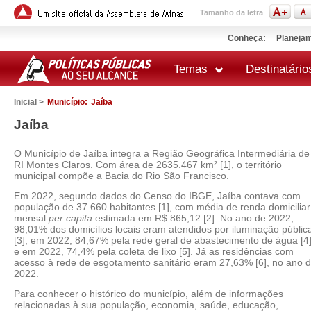
Tamanho da letra
Conheça:
Planejam
Temas
Destinatário
Inicial >
Município:
Jaíba
Jaíba
O Município de Jaíba integra a Região Geográfica Intermediária de
RI Montes Claros. Com área de 2635.467 km² [1], o território
municipal compõe a Bacia do Rio São Francisco.
Em 2022, segundo dados do Censo do IBGE, Jaíba contava com
população de 37.660 habitantes [1], com média de renda domiciliar
mensal
per capita
estimada em R$ 865,12 [2]. No ano de 2022,
98,01% dos domicílios locais eram atendidos por iluminação públic
[3], em 2022, 84,67% pela rede geral de abastecimento de água [4
e em 2022, 74,4% pela coleta de lixo [5]. Já as residências com
acesso à rede de esgotamento sanitário eram 27,63% [6], no ano 
2022.
Para conhecer o histórico do município, além de informações
relacionadas à sua população, economia, saúde, educação,