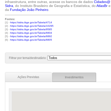
infraestrutura, entre outras, acesse os bancos de dados
Cidades@
Sidra
, do Instituto Brasileiro de Geografia e Estatística, do
AtlasBr
e
da
Fundação João Pinheiro
.
Fontes:
[1] -
https://sidra.ibge.gov.br/Tabela/4714
[2] -
https://sidra.ibge.gov.br/Tabela/10295
[3] -
https://sidra.ibge.gov.br/Tabela/9585
[4] -
https://sidra.ibge.gov.br/Tabela/6804
[5] -
https://sidra.ibge.gov.br/Tabela/6892
[6] -
https://sidra.ibge.gov.br/Tabela/6805
Filtrar por tema/destinatário:
Ações Previstas
Investimentos