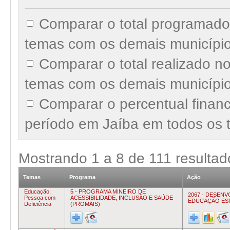
Comparar o total programado
temas com os demais municípi
Comparar o total realizado n
temas com os demais municípi
Comparar o percentual finan
período em Jaíba em todos os 
Mostrando
1
a
8
de
111
resultad
Temas
Programa
Ação
Educação;
5 - PROGRAMA MINEIRO DE
2067 - DESEN
Pessoa com
ACESSIBILIDADE, INCLUSÃO E SAÚDE
EDUCAÇÃO ES
Deficiência
(PROMAIS)