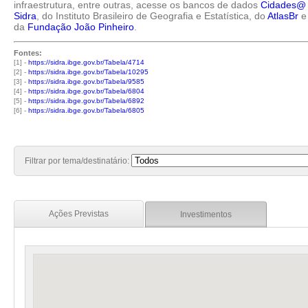
infraestrutura, entre outras, acesse os bancos de dados
Cidades@
Sidra
, do Instituto Brasileiro de Geografia e Estatística, do
AtlasBr
e
da
Fundação João Pinheiro
.
Fontes:
[1] -
https://sidra.ibge.gov.br/Tabela/4714
[2] -
https://sidra.ibge.gov.br/Tabela/10295
[3] -
https://sidra.ibge.gov.br/Tabela/9585
[4] -
https://sidra.ibge.gov.br/Tabela/6804
[5] -
https://sidra.ibge.gov.br/Tabela/6892
[6] -
https://sidra.ibge.gov.br/Tabela/6805
Filtrar por tema/destinatário:
Ações Previstas
Investimentos