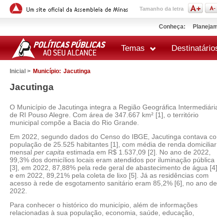
Tamanho da letra
Conheça:
Planejam
Temas
Destinatário
Inicial >
Município:
Jacutinga
Jacutinga
O Município de Jacutinga integra a Região Geográfica Intermediári
de RI Pouso Alegre. Com área de 347.667 km² [1], o território
municipal compõe a Bacia do Rio Grande.
Em 2022, segundo dados do Censo do IBGE, Jacutinga contava c
população de 25.525 habitantes [1], com média de renda domiciliar
mensal
per capita
estimada em R$ 1.537,09 [2]. No ano de 2022,
99,3% dos domicílios locais eram atendidos por iluminação pública
[3], em 2022, 87,88% pela rede geral de abastecimento de água [4
e em 2022, 89,21% pela coleta de lixo [5]. Já as residências com
acesso à rede de esgotamento sanitário eram 85,2% [6], no ano de
2022.
Para conhecer o histórico do município, além de informações
relacionadas à sua população, economia, saúde, educação,