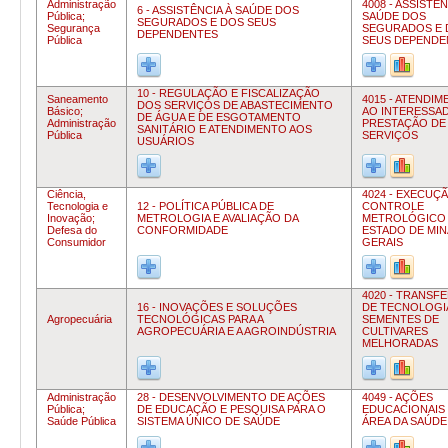
Administração
4008 - ASSISTÊN
6 - ASSISTÊNCIA À SAÚDE DOS
Pública;
SAÚDE DOS
SEGURADOS E DOS SEUS
Segurança
SEGURADOS E 
DEPENDENTES
Pública
SEUS DEPENDE
10 - REGULAÇÃO E FISCALIZAÇÃO
Saneamento
4015 - ATENDI
DOS SERVIÇOS DE ABASTECIMENTO
Básico;
AO INTERESSA
DE ÁGUA E DE ESGOTAMENTO
Administração
PRESTAÇÃO DE
SANITÁRIO E ATENDIMENTO AOS
Pública
SERVIÇOS
USUÁRIOS
Ciência,
4024 - EXECUÇ
Tecnologia e
12 - POLÍTICA PÚBLICA DE
CONTROLE
Inovação;
METROLOGIA E AVALIAÇÃO DA
METROLÓGICO
Defesa do
CONFORMIDADE
ESTADO DE MIN
Consumidor
GERAIS
4020 - TRANSF
16 - INOVAÇÕES E SOLUÇÕES
DE TECNOLOGIA
Agropecuária
TECNOLÓGICAS PARA A
SEMENTES DE
AGROPECUÁRIA E A AGROINDÚSTRIA
CULTIVARES
MELHORADAS
Administração
28 - DESENVOLVIMENTO DE AÇÕES
4049 - AÇÕES
Pública;
DE EDUCAÇÃO E PESQUISA PARA O
EDUCACIONAIS
Saúde Pública
SISTEMA ÚNICO DE SAÚDE
ÁREA DA SAÚDE