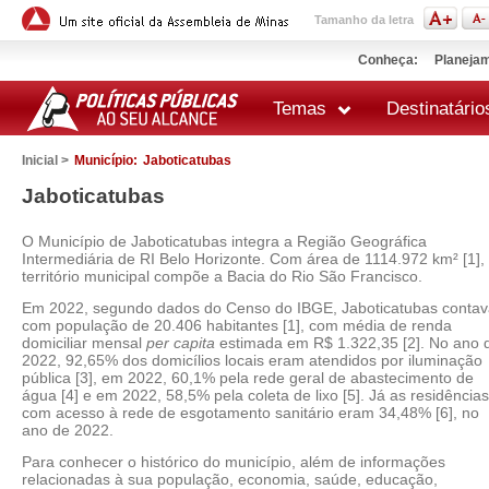
Tamanho da letra
Conheça:
Planejam
Temas
Destinatário
Inicial >
Município:
Jaboticatubas
Jaboticatubas
O Município de Jaboticatubas integra a Região Geográfica
Intermediária de RI Belo Horizonte. Com área de 1114.972 km² [1],
território municipal compõe a Bacia do Rio São Francisco.
Em 2022, segundo dados do Censo do IBGE, Jaboticatubas contav
com população de 20.406 habitantes [1], com média de renda
domiciliar mensal
per capita
estimada em R$ 1.322,35 [2]. No ano 
2022, 92,65% dos domicílios locais eram atendidos por iluminação
pública [3], em 2022, 60,1% pela rede geral de abastecimento de
água [4] e em 2022, 58,5% pela coleta de lixo [5]. Já as residências
com acesso à rede de esgotamento sanitário eram 34,48% [6], no
ano de 2022.
Para conhecer o histórico do município, além de informações
relacionadas à sua população, economia, saúde, educação,