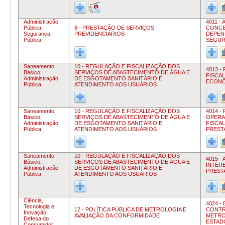
Administração
4011 -
Pública;
8 - PRESTAÇÃO DE SERVIÇOS
CONCE
Segurança
PREVIDENCIÁRIOS
DEPEN
Pública
SEGU
Saneamento
10 - REGULAÇÃO E FISCALIZAÇÃO DOS
4013 -
Básico;
SERVIÇOS DE ABASTECIMENTO DE ÁGUA E
FISCA
Administração
DE ESGOTAMENTO SANITÁRIO E
ECONÔ
Pública
ATENDIMENTO AOS USUÁRIOS
Saneamento
10 - REGULAÇÃO E FISCALIZAÇÃO DOS
4014 
Básico;
SERVIÇOS DE ABASTECIMENTO DE ÁGUA E
OPERA
Administração
DE ESGOTAMENTO SANITÁRIO E
FISCA
Pública
ATENDIMENTO AOS USUÁRIOS
PREST
Saneamento
10 - REGULAÇÃO E FISCALIZAÇÃO DOS
4015 -
Básico;
SERVIÇOS DE ABASTECIMENTO DE ÁGUA E
INTER
Administração
DE ESGOTAMENTO SANITÁRIO E
PREST
Pública
ATENDIMENTO AOS USUÁRIOS
Ciência,
4024 
Tecnologia e
12 - POLÍTICA PÚBLICA DE METROLOGIA E
CONT
Inovação;
AVALIAÇÃO DA CONFORMIDADE
METRO
Defesa do
ESTAD
Consumidor