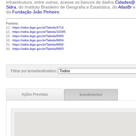
infraestrutura, entre outras, acesse os bancos de dados
Cidades@
Sidra
, do Instituto Brasileiro de Geografia e Estatística, do
AtlasBr
e
da
Fundação João Pinheiro
.
Fontes:
[1] -
https://sidra.ibge.gov.br/Tabela/4714
[2] -
https://sidra.ibge.gov.br/Tabela/10295
[3] -
https://sidra.ibge.gov.br/Tabela/9585
[4] -
https://sidra.ibge.gov.br/Tabela/6804
[5] -
https://sidra.ibge.gov.br/Tabela/6892
[6] -
https://sidra.ibge.gov.br/Tabela/6805
Filtrar por tema/destinatário:
Ações Previstas
Investimentos