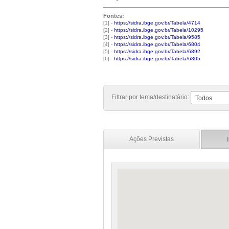
Fontes:
[1] -
https://sidra.ibge.gov.br/Tabela/4714
[2] -
https://sidra.ibge.gov.br/Tabela/10295
[3] -
https://sidra.ibge.gov.br/Tabela/9585
[4] -
https://sidra.ibge.gov.br/Tabela/6804
[5] -
https://sidra.ibge.gov.br/Tabela/6892
[6] -
https://sidra.ibge.gov.br/Tabela/6805
Filtrar por tema/destinatário:
Todos
Ações Previstas