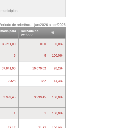
 municípios
Período de referência: jan/2026 a abr/2026
amada para
Relizada no
%
periodo
35.211,00
0,00
0,0%
8
8
100,0%
37.841,00
10.670,82
28,2%
2.323
332
14,3%
3.999,45
3.999,45
100,0%
1
1
100,0%
71,17
71,17
100,0%