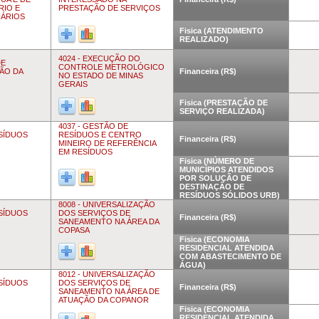
RIO E
PRESTAÇÃO DE SERVIÇOS
UÁRIOS
Fisica (ATENDIMENTO
REALIZADO)
4024 - EXECUÇÃO DO
DE
CONTROLE METROLÓGICO
ÃO DA
Financeira (R$)
NO ESTADO DE MINAS
GERAIS
Fisica (PRESTAÇÃO DE
SERVIÇO REALIZADA)
4037 - GESTÃO DE
ESÍDUOS
RESÍDUOS E CENTRO
Financeira (R$)
MINEIRO DE REFERÊNCIA
EM RESÍDUOS
Fisica (NÚMERO DE
MUNICÍPIOS ATENDIDOS
POR SOLUÇÃO DE
DESTINAÇÃO DE
RESÍDUOS SÓLIDOS URB)
8008 - UNIVERSALIZAÇÃO
ESÍDUOS
DOS SERVIÇOS DE
Financeira (R$)
SANEAMENTO NA ÁREA DA
COPASA
Fisica (ECONOMIA
RESIDENCIAL ATENDIDA
COM ABASTECIMENTO DE
ÁGUA)
8012 - UNIVERSALIZAÇÃO
ESÍDUOS
DOS SERVIÇOS DE
Financeira (R$)
SANEAMENTO NA ÁREA DE
ATUAÇÃO DA COPANOR
Fisica (ECONOMIA
RESIDENCIAL ATENDIDA