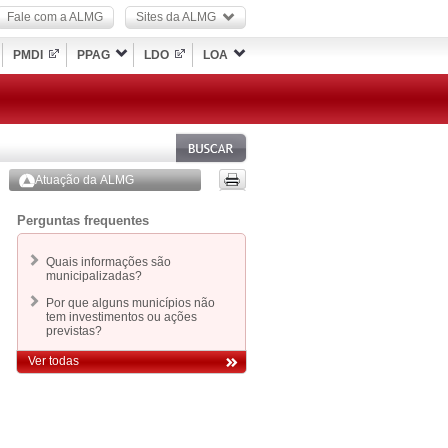
Fale com a ALMG
Sites da ALMG
PMDI
PPAG
LDO
LOA
Atuação da ALMG
Perguntas frequentes
Quais informações são
municipalizadas?
Por que alguns municípios não
tem investimentos ou ações
previstas?
Ver todas