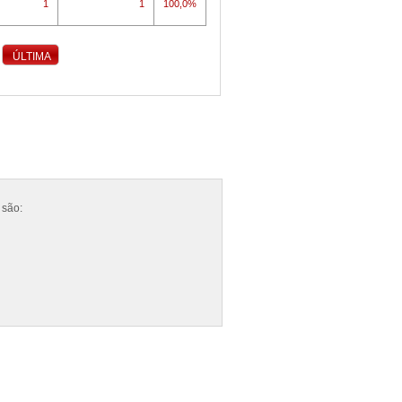
1
1
100,0%
ÚLTIMA
 são: