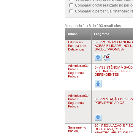
Comparar o total realizado no perí
Comparar o percentual financeiro 
Mostrando
1
a
8
de
103
resultados
Temas
Programa
Educação;
5 - PROGRAMA MINEIRO
Pessoa com
ACESSIBILIDADE, INCL
Deficiência
SAÚDE (PROMAIS)
Administração
6 - ASSISTÊNCIA À SAÚ
Pública;
SEGURADOS E DOS SE
Segurança
DEPENDENTES
Pública
Administração
Pública;
8 - PRESTAÇÃO DE SER
Segurança
PREVIDENCIÁRIOS
Pública
10 - REGULAÇÃO E FIS
Saneamento
DOS SERVIÇOS DE
Básico;
ABASTECIMENTO DE ÁG