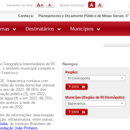
Tamanho da letra
Mudar contraste
Conheça:
Planejamento e Orçamento Público de Minas Gerais
emas
Destinatários
Municípios
ão Geográfica Intermediária de RI
Navegue
 o território municipal compõe a
Região:
 Francisco.
RI Divinópolis
E, Itapecerica contava com
média de renda domiciliar mensal
Ir para
No ano de 2022, 99,05% dos
nação pública [3], em 2022,
Município (Região de RI Divinópolis):
 de água [4] e em 2022, 86,75%
 com acesso à rede de
Itapecerica
o ano de 2022.
Ir para
lém de informações relacionadas
o, infraestrutura, entre outras,
Sidra
, do Instituto Brasileiro de
undação João Pinheiro
.