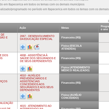
odo em Itapecerica em todos os temas com os demais municípios
realizado/programado no período em Itapecerica em todos os temas com os demais
Progr
Ação
Metas
o ano
 DE
2067 - DESENVOLVIMENTO
USÃO E
Financeira (R$)
DA EDUCAÇÃO ESPECIAL
Fisica (ESCOLA
ATENDIDA)
DE DOS
4008 - ASSISTÊNCIA À
US
SAÚDE DOS SEGURADOS E
Financeira (R$)
DE SEUS DEPENDENTES
Fisica (ATENDIMENTO
MÉDICO REALIZADO)
4010 - AUXÍLIOS
PREVIDENCIÁRIOS E
VIÇOS
ASSISTENCIAIS
Financeira (R$)
CONCEDIDOS AOS
SEGURADOS E AOS SEUS
DEPENDENTES
Fisica (AUXÍLIO
CONCEDIDO)
CALIZAÇÃO
4015 - ATENDIMENTO AO
UA E DE
INTERESSADO NA
Financeira (R$)