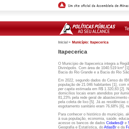
T
Inicial >
Município:
Itapecerica
Itapecerica
O Município de Itapecerica integra a Regi
Divinópolis. Com área de 1040.519 km² [1],
Bacia do Rio Grande e a Bacia do Rio São
Em 2022, segundo dados do Censo do IBG
população de 21.046 habitantes [1], com 
per capita
estimada em R$ 1.320,83 [2]. 
domicílios locais eram atendidos por ilumi
81,23% pela rede geral de abastecimento
pela coleta de lixo [5]. Já as residências
esgotamento sanitário eram 76,68% [6], n
Para conhecer o histórico do município, a
à sua população, economia, saúde, educaçã
acesse os bancos de dados
Cidades@
e
Geografia e Estatística, do
AtlasBr
e da
F