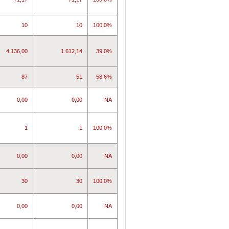
10
10
100,0%
4.136,00
1.612,14
39,0%
87
51
58,6%
0,00
0,00
NA
1
1
100,0%
0,00
0,00
NA
30
30
100,0%
0,00
0,00
NA