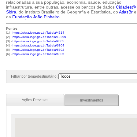
relacionadas à sua população, economia, saúde, educação,
infraestrutura, entre outras, acesse os bancos de dados
Cidades@
Sidra
, do Instituto Brasileiro de Geografia e Estatística, do
AtlasBr
e
da
Fundação João Pinheiro
.
Fontes:
[1] -
https://sidra.ibge.gov.br/Tabela/4714
[2] -
https://sidra.ibge.gov.br/Tabela/10295
[3] -
https://sidra.ibge.gov.br/Tabela/9585
[4] -
https://sidra.ibge.gov.br/Tabela/6804
[5] -
https://sidra.ibge.gov.br/Tabela/6892
[6] -
https://sidra.ibge.gov.br/Tabela/6805
Filtrar por tema/destinatário:
Ações Previstas
Investimentos