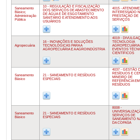
10 - REGULAÇÃO E FISCALIZAÇÃO
Saneamento
4015 - ATENDIM
DOS SERVIÇOS DE ABASTECIMENTO
Básico;
INTERESSADO N
DE ÁGUA E DE ESGOTAMENTO
Administração
PRESTAÇÃO DE
SANITÁRIO E ATENDIMENTO AOS
Pública
SERVIÇOS
USUÁRIOS
4019 - DIVULGA
16 - INOVAÇÕES E SOLUÇÕES
TECNOLOGIA
Agropecuária
TECNOLÓGICAS PARA A
AGROPECUÁRIA 
AGROPECUÁRIA E A AGROINDÚSTRIA
EVENTOS TÉCNI
CIENTÍFICOS
4037 - GESTÃO 
RESÍDUOS E C
Saneamento
21 - SANEAMENTO E RESÍDUOS
MINEIRO DE
Básico
ESPECIAIS
REFERÊNCIA EM
RESÍDUOS
8008 -
UNIVERSALIZAÇ
Saneamento
21 - SANEAMENTO E RESÍDUOS
SERVIÇOS DE
Básico
ESPECIAIS
SANEAMENTO N
DA COPASA