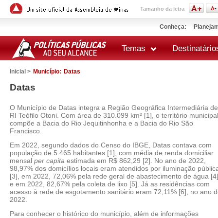
Tamanho da letra
Conheça:
Planejam
Temas
Destinatário
Inicial >
Município:
Datas
Datas
O Município de Datas integra a Região Geográfica Intermediária de
RI Teófilo Otoni. Com área de 310.099 km² [1], o território municipa
compõe a Bacia do Rio Jequitinhonha e a Bacia do Rio São
Francisco.
Em 2022, segundo dados do Censo do IBGE, Datas contava com
população de 5.465 habitantes [1], com média de renda domiciliar
mensal
per capita
estimada em R$ 862,29 [2]. No ano de 2022,
98,97% dos domicílios locais eram atendidos por iluminação públic
[3], em 2022, 72,06% pela rede geral de abastecimento de água [4
e em 2022, 82,67% pela coleta de lixo [5]. Já as residências com
acesso à rede de esgotamento sanitário eram 72,11% [6], no ano 
2022.
Para conhecer o histórico do município, além de informações