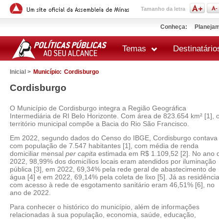
Tamanho da letra
Conheça:
Planejam
Temas
Destinatário
Inicial >
Município:
Cordisburgo
Cordisburgo
O Município de Cordisburgo integra a Região Geográfica
Intermediária de RI Belo Horizonte. Com área de 823.654 km² [1], 
território municipal compõe a Bacia do Rio São Francisco.
Em 2022, segundo dados do Censo do IBGE, Cordisburgo contava
com população de 7.547 habitantes [1], com média de renda
domiciliar mensal
per capita
estimada em R$ 1.109,52 [2]. No ano 
2022, 98,99% dos domicílios locais eram atendidos por iluminação
pública [3], em 2022, 69,34% pela rede geral de abastecimento de
água [4] e em 2022, 69,14% pela coleta de lixo [5]. Já as residênci
com acesso à rede de esgotamento sanitário eram 46,51% [6], no
ano de 2022.
Para conhecer o histórico do município, além de informações
relacionadas à sua população, economia, saúde, educação,