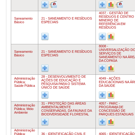
4037 - GESTÃO DE
RESÍDUOS E CENTRO
Saneamento
21 - SANEAMENTO E RESÍDUOS
MINEIRO DE
Básico
ESPECIAIS
REFERÊNCIA EM
RESÍDUOS
8008 -
UNIVERSALIZAÇÃO D
Saneamento
21 - SANEAMENTO E RESÍDUOS
SERVIÇOS DE
Básico
ESPECIAIS
SANEAMENTO NA ÁRE
DA COPASA
28 - DESENVOLVIMENTO DE
Administração
4049 - AÇÕES
AÇÕES DE EDUCAÇÃO E
Pública;
EDUCACIONAIS NA ÁR
PESQUISA PARA O SISTEMA
Saúde Pública
DA SAÚDE
ÚNICO DE SAÚDE
31 - PROTEÇÃO DAS ÁREAS
4057 - PARC -
Administração
AMBIENTALMENTE
PROGRAMA DE
Pública;
Meio
CONSERVADAS, DA FAUNA E DA
CONCESSÃO DE
Ambiente
BIODIVERSIDADE FLORESTAL
PARQUES ESTADUAIS
Administração
Pública;
36 - IDENTIFICAÇÃO CIVIL E
4065 - IDENTIFICAÇÃO