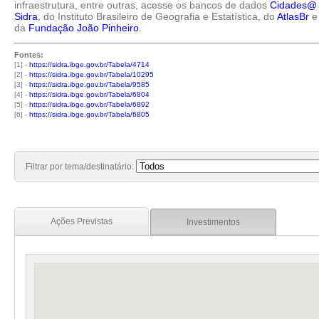
infraestrutura, entre outras, acesse os bancos de dados
Cidades@
Sidra
, do Instituto Brasileiro de Geografia e Estatística, do
AtlasBr
e
da
Fundação João Pinheiro
.
Fontes:
[1] -
https://sidra.ibge.gov.br/Tabela/4714
[2] -
https://sidra.ibge.gov.br/Tabela/10295
[3] -
https://sidra.ibge.gov.br/Tabela/9585
[4] -
https://sidra.ibge.gov.br/Tabela/6804
[5] -
https://sidra.ibge.gov.br/Tabela/6892
[6] -
https://sidra.ibge.gov.br/Tabela/6805
Filtrar por tema/destinatário:
Ações Previstas
Investimentos