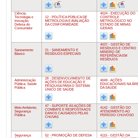
Ciência,
4024 - EXECUÇÃO DO
Tecnologia e
12 - POLÍTICA PÚBLICA DE
CONTROLE
Inovação;
METROLOGIA E AVALIAÇÃO
METROLÓGICO NO
Defesa do
DA CONFORMIDADE
ESTADO DE MINAS
Consumidor
GERAIS
4037 - GESTÃO DE
RESÍDUOS E CENTRO
Saneamento
21 - SANEAMENTO E
MINEIRO DE
Básico
RESÍDUOS ESPECIAIS
REFERÊNCIA EM
RESÍDUOS
28 - DESENVOLVIMENTO DE
Administração
4049 - AÇÕES
AÇÕES DE EDUCAÇÃO E
Pública;
Saúde
EDUCACIONAIS NA ÁR
PESQUISA PARA O SISTEMA
Pública
DA SAÚDE
ÚNICO DE SAÚDE
47 - SUPORTE ÀS AÇÕES DE
Meio Ambiente;
4142 - GESTÃO DO
COMBATE E RESPOSTA AOS
Segurança
ATENDIMENTO AO
DANOS CAUSADOS PELAS
Pública
PERÍODO CHUVOSO
CHUVAS
Segurança
52 - PROMOÇÃO DE DEFESA
4115 - GESTÃO DA