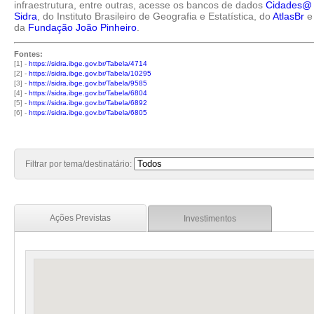
infraestrutura, entre outras, acesse os bancos de dados
Cidades@
Sidra
, do Instituto Brasileiro de Geografia e Estatística, do
AtlasBr
e
da
Fundação João Pinheiro
.
Fontes:
[1] -
https://sidra.ibge.gov.br/Tabela/4714
[2] -
https://sidra.ibge.gov.br/Tabela/10295
[3] -
https://sidra.ibge.gov.br/Tabela/9585
[4] -
https://sidra.ibge.gov.br/Tabela/6804
[5] -
https://sidra.ibge.gov.br/Tabela/6892
[6] -
https://sidra.ibge.gov.br/Tabela/6805
Filtrar por tema/destinatário:
Ações Previstas
Investimentos