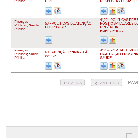
Pública
CIVIL
RESPOSTA A DESASTR
4122 - POLÍTICAS PRÉ 
Finanças
58 - POLÍTICAS DE ATENÇÃO
PÓS HOSPITALARES D
Públicas;
Saúde
HOSPITALAR
URGÊNCIA E
Pública
EMERGÊNCIA
Finanças
4125 - FORTALECIMEN
60 - ATENÇÃO PRIMÁRIA À
Públicas;
Saúde
DA ATENÇÃO PRIMÁRIA
SAÚDE
Pública
SAÚDE
PÁG
PRIMEIRA
ANTERIOR