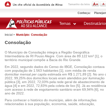
Tamanho da letra
Conheça:
Planejam
Temas
Destinatário
Inicial >
Município:
Consolação
Consolação
O Município de Consolação integra a Região Geográfica
Intermediária de RI Pouso Alegre. Com área de 89.122 km² [1], o
território municipal compõe a Bacia do Rio Grande.
Em 2022, segundo dados do Censo do IBGE, Consolação contava
com população de 1.563 habitantes [1], com média de renda
domiciliar mensal
per capita
estimada em R$ 1.271,89 [2]. No ano 
2022, 99,25% dos domicílios locais eram atendidos por iluminação
pública [3], em 2022, 72,03% pela rede geral de abastecimento de
água [4] e em 2022, 72,83% pela coleta de lixo [5]. Já as residênci
com acesso à rede de esgotamento sanitário eram 69,94% [6], no
ano de 2022.
Para conhecer o histórico do município, além de informações
relacionadas à sua população, economia, saúde, educação,