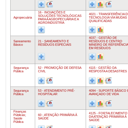
16 - INOVAÇÕES E
4021 - TRANSFERÊNCIA D
SOLUÇÕES TECNOLÓGICAS
Agropecuária
TECNOLOGIA VIA MUDAS
PARA A AGROPECUÁRIA E A
QUALIFICADAS
AGROINDÚSTRIA
4037 - GESTÃO DE
Saneamento
21 - SANEAMENTO E
RESÍDUOS E CENTRO
Básico
RESÍDUOS ESPECIAIS
MINEIRO DE REFERÊNCIA
EM RESÍDUOS
Segurança
52 - PROMOÇÃO DE DEFESA
4115 - GESTÃO DA
Pública
CIVIL
RESPOSTA A DESASTRES
Segurança
53 - ATENDIMENTO PRÉ-
4094 - SUPORTE BÁSICO 
Pública
HOSPITALAR
AVANÇADO DE VIDA
Finanças
4125 - FORTALECIMENTO
Públicas;
60 - ATENÇÃO PRIMÁRIA À
DA ATENÇÃO PRIMÁRIA À
Saúde
SAÚDE
SAÚDE
Pública