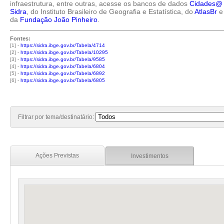
infraestrutura, entre outras, acesse os bancos de dados
Cidades@
Sidra
, do Instituto Brasileiro de Geografia e Estatística, do
AtlasBr
e
da
Fundação João Pinheiro
.
Fontes:
[1] -
https://sidra.ibge.gov.br/Tabela/4714
[2] -
https://sidra.ibge.gov.br/Tabela/10295
[3] -
https://sidra.ibge.gov.br/Tabela/9585
[4] -
https://sidra.ibge.gov.br/Tabela/6804
[5] -
https://sidra.ibge.gov.br/Tabela/6892
[6] -
https://sidra.ibge.gov.br/Tabela/6805
Filtrar por tema/destinatário:
Ações Previstas
Investimentos