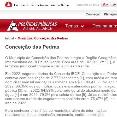
Tamanho da letra
Conheça:
Planejam
Temas
Destinatário
Inicial >
Município:
Conceição das Pedras
Conceição das Pedras
O Município de Conceição das Pedras integra a Região Geográfica
Intermediária de RI Pouso Alegre. Com área de 102.206 km² [1], o
território municipal compõe a Bacia do Rio Grande.
Em 2022, segundo dados do Censo do IBGE, Conceição das Pedr
contava com população de 2.772 habitantes [1], com média de ren
domiciliar mensal
per capita
estimada em R$ 1.103,41 [2]. No ano 
2022, 99,35% dos domicílios locais eram atendidos por iluminação
pública [3], em 2022, 84,59% pela rede geral de abastecimento de
água [4] e em 2022, 79,2% pela coleta de lixo [5]. Já as residências
com acesso à rede de esgotamento sanitário eram 75,47% [6], no
ano de 2022.
Para conhecer o histórico do município, além de informações
relacionadas à sua população, economia, saúde, educação,