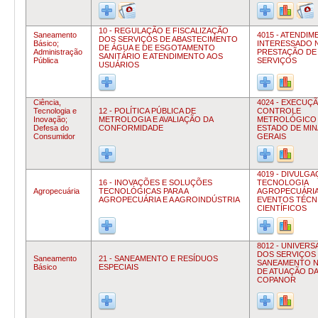
10 - REGULAÇÃO E FISCALIZAÇÃO
Saneamento
4015 - ATENDI
DOS SERVIÇOS DE ABASTECIMENTO
Básico;
INTERESSADO 
DE ÁGUA E DE ESGOTAMENTO
Administração
PRESTAÇÃO DE
SANITÁRIO E ATENDIMENTO AOS
Pública
SERVIÇOS
USUÁRIOS
Ciência,
4024 - EXECUÇ
Tecnologia e
12 - POLÍTICA PÚBLICA DE
CONTROLE
Inovação;
METROLOGIA E AVALIAÇÃO DA
METROLÓGICO
Defesa do
CONFORMIDADE
ESTADO DE MIN
Consumidor
GERAIS
4019 - DIVULG
16 - INOVAÇÕES E SOLUÇÕES
TECNOLOGIA
Agropecuária
TECNOLÓGICAS PARA A
AGROPECUÁRIA
AGROPECUÁRIA E A AGROINDÚSTRIA
EVENTOS TÉCN
CIENTÍFICOS
8012 - UNIVER
DOS SERVIÇOS
Saneamento
21 - SANEAMENTO E RESÍDUOS
SANEAMENTO N
Básico
ESPECIAIS
DE ATUAÇÃO DA
COPANOR