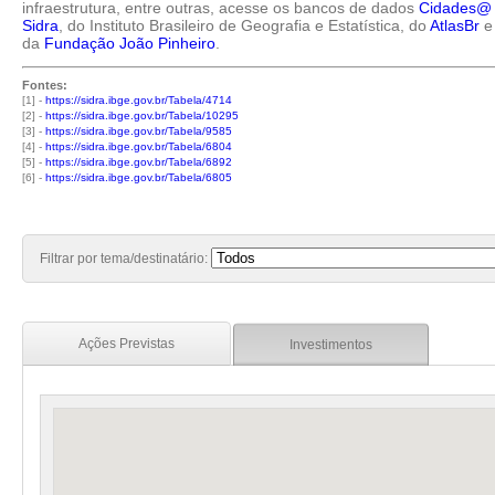
infraestrutura, entre outras, acesse os bancos de dados
Cidades@
Sidra
, do Instituto Brasileiro de Geografia e Estatística, do
AtlasBr
e
da
Fundação João Pinheiro
.
Fontes:
[1] -
https://sidra.ibge.gov.br/Tabela/4714
[2] -
https://sidra.ibge.gov.br/Tabela/10295
[3] -
https://sidra.ibge.gov.br/Tabela/9585
[4] -
https://sidra.ibge.gov.br/Tabela/6804
[5] -
https://sidra.ibge.gov.br/Tabela/6892
[6] -
https://sidra.ibge.gov.br/Tabela/6805
Filtrar por tema/destinatário:
Ações Previstas
Investimentos