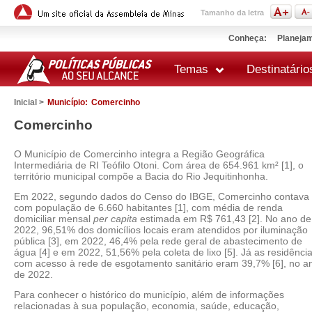
Tamanho da letra
Conheça:
Planejam
Temas
Destinatário
Inicial >
Município:
Comercinho
Comercinho
O Município de Comercinho integra a Região Geográfica
Intermediária de RI Teófilo Otoni. Com área de 654.961 km² [1], o
território municipal compõe a Bacia do Rio Jequitinhonha.
Em 2022, segundo dados do Censo do IBGE, Comercinho contava
com população de 6.660 habitantes [1], com média de renda
domiciliar mensal
per capita
estimada em R$ 761,43 [2]. No ano de
2022, 96,51% dos domicílios locais eram atendidos por iluminação
pública [3], em 2022, 46,4% pela rede geral de abastecimento de
água [4] e em 2022, 51,56% pela coleta de lixo [5]. Já as residênci
com acesso à rede de esgotamento sanitário eram 39,7% [6], no a
de 2022.
Para conhecer o histórico do município, além de informações
relacionadas à sua população, economia, saúde, educação,