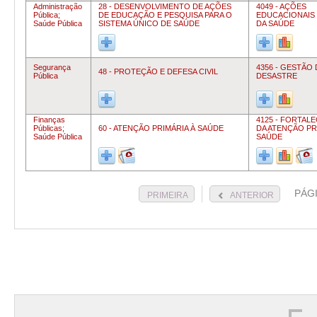
Administração
28 - DESENVOLVIMENTO DE AÇÕES
4049 - AÇÕES
Pública;
DE EDUCAÇÃO E PESQUISA PARA O
EDUCACIONAIS 
Saúde Pública
SISTEMA ÚNICO DE SAÚDE
DA SAÚDE
Segurança
4356 - GESTÃO 
48 - PROTEÇÃO E DEFESA CIVIL
Pública
DESASTRE
Finanças
4125 - FORTAL
Públicas;
60 - ATENÇÃO PRIMÁRIA À SAÚDE
DA ATENÇÃO PR
Saúde Pública
SAÚDE
PÁG
PRIMEIRA
ANTERIOR