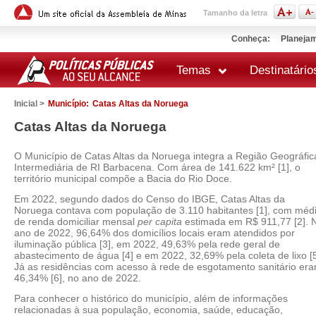
Tamanho da letra
Conheça:
Planejam
Temas
Destinatário
Inicial >
Município:
Catas Altas da Noruega
Catas Altas da Noruega
O Município de Catas Altas da Noruega integra a Região Geográfic
Intermediária de RI Barbacena. Com área de 141.622 km² [1], o
território municipal compõe a Bacia do Rio Doce.
Em 2022, segundo dados do Censo do IBGE, Catas Altas da
Noruega contava com população de 3.110 habitantes [1], com méd
de renda domiciliar mensal
per capita
estimada em R$ 911,77 [2]. 
ano de 2022, 96,64% dos domicílios locais eram atendidos por
iluminação pública [3], em 2022, 49,63% pela rede geral de
abastecimento de água [4] e em 2022, 32,69% pela coleta de lixo [5
Já as residências com acesso à rede de esgotamento sanitário er
46,34% [6], no ano de 2022.
Para conhecer o histórico do município, além de informações
relacionadas à sua população, economia, saúde, educação,