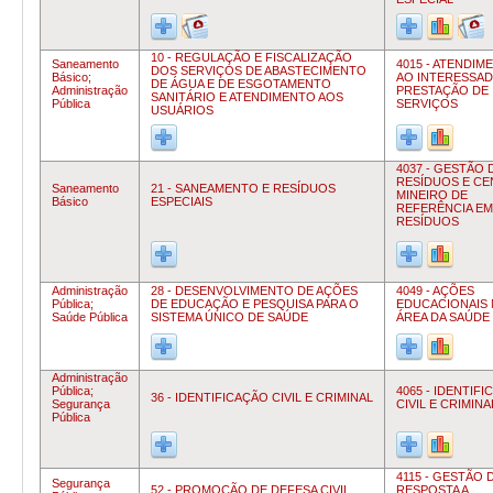
10 - REGULAÇÃO E FISCALIZAÇÃO
Saneamento
4015 - ATENDIM
DOS SERVIÇOS DE ABASTECIMENTO
Básico;
AO INTERESSAD
DE ÁGUA E DE ESGOTAMENTO
Administração
PRESTAÇÃO DE
SANITÁRIO E ATENDIMENTO AOS
Pública
SERVIÇOS
USUÁRIOS
4037 - GESTÃO 
RESÍDUOS E C
Saneamento
21 - SANEAMENTO E RESÍDUOS
MINEIRO DE
Básico
ESPECIAIS
REFERÊNCIA EM
RESÍDUOS
Administração
28 - DESENVOLVIMENTO DE AÇÕES
4049 - AÇÕES
Pública;
DE EDUCAÇÃO E PESQUISA PARA O
EDUCACIONAIS 
Saúde Pública
SISTEMA ÚNICO DE SAÚDE
ÁREA DA SAÚDE
Administração
Pública;
4065 - IDENTIF
36 - IDENTIFICAÇÃO CIVIL E CRIMINAL
Segurança
CIVIL E CRIMINA
Pública
4115 - GESTÃO 
Segurança
52 - PROMOÇÃO DE DEFESA CIVIL
RESPOSTA A