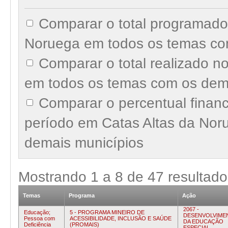
Comparar o total programado
Noruega em todos os temas co
Comparar o total realizado n
em todos os temas com os dem
Comparar o percentual finan
período em Catas Altas da Nor
demais municípios
Mostrando
1
a
8
de
47
resultado
Temas
Programa
Ação
2067 -
Educação;
5 - PROGRAMA MINEIRO DE
DESENVOLVIME
Pessoa com
ACESSIBILIDADE, INCLUSÃO E SAÚDE
DA EDUCAÇÃO
Deficiência
(PROMAIS)
ESPECIAL