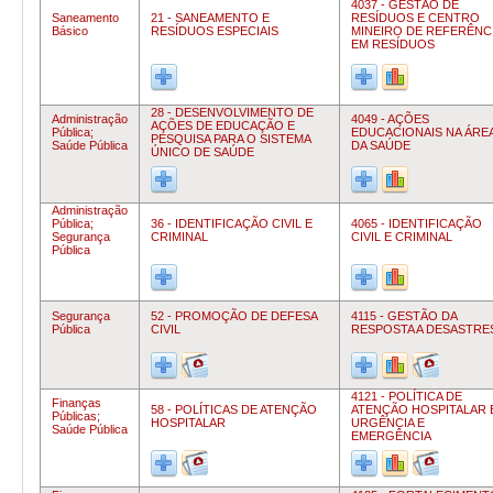
4037 - GESTÃO DE
Saneamento
21 - SANEAMENTO E
RESÍDUOS E CENTRO
Básico
RESÍDUOS ESPECIAIS
MINEIRO DE REFERÊNC
EM RESÍDUOS
28 - DESENVOLVIMENTO DE
Administração
4049 - AÇÕES
AÇÕES DE EDUCAÇÃO E
Pública;
EDUCACIONAIS NA ÁRE
PESQUISA PARA O SISTEMA
Saúde Pública
DA SAÚDE
ÚNICO DE SAÚDE
Administração
Pública;
36 - IDENTIFICAÇÃO CIVIL E
4065 - IDENTIFICAÇÃO
Segurança
CRIMINAL
CIVIL E CRIMINAL
Pública
Segurança
52 - PROMOÇÃO DE DEFESA
4115 - GESTÃO DA
Pública
CIVIL
RESPOSTA A DESASTRE
4121 - POLÍTICA DE
Finanças
58 - POLÍTICAS DE ATENÇÃO
ATENÇÃO HOSPITALAR 
Públicas;
HOSPITALAR
URGÊNCIA E
Saúde Pública
EMERGÊNCIA