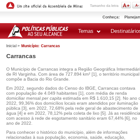
Tamanho da letra
Conheça:
Planejam
Temas
Destinatário
Inicial >
Município:
Carrancas
Carrancas
O Município de Carrancas integra a Região Geográfica Intermediár
de RI Varginha. Com área de 727.894 km² [1], o território municipal
compõe a Bacia do Rio Grande.
Em 2022, segundo dados do Censo do IBGE, Carrancas contava
com população de 4.049 habitantes [1], com média de renda
domiciliar mensal
per capita
estimada em R$ 1.610,15 [2]. No ano 
2022, 99,36% dos domicílios locais eram atendidos por iluminação
pública [3], em 2022, 72,68% pela rede geral de abastecimento de
água [4] e em 2022, 78,12% pela coleta de lixo [5]. Já as residênci
com acesso à rede de esgotamento sanitário eram 67,44% [6], no
ano de 2022.
Para conhecer o histórico do município, além de informações
relacionadas à sua população, economia, saúde, educação,