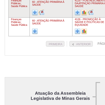
Finanças
4125 - FORTALECIMENT
60 - ATENÇÃO PRIMÁRIA À
Públicas;
DA ATENÇÃO PRIMÁRIA 
SAÚDE
Saúde Pública
SAÚDE
Finanças
4126 - PROMOÇÃO À
60 - ATENÇÃO PRIMÁRIA À
Públicas;
SAÚDE E POLÍTICAS DE
SAÚDE
Saúde Pública
EQUIDADE
PÁG
PRIMEIRA
ANTERIOR
Atuação da Assembleia
Legislativa de Minas Gerais