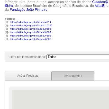
infraestrutura, entre outras, acesse os bancos de dados
Cidades@
Sidra
, do Instituto Brasileiro de Geografia e Estatística, do
AtlasBr
e
da
Fundação João Pinheiro
.
Fontes:
[1] -
https://sidra.ibge.gov.br/Tabela/4714
[2] -
https://sidra.ibge.gov.br/Tabela/10295
[3] -
https://sidra.ibge.gov.br/Tabela/9585
[4] -
https://sidra.ibge.gov.br/Tabela/6804
[5] -
https://sidra.ibge.gov.br/Tabela/6892
[6] -
https://sidra.ibge.gov.br/Tabela/6805
Filtrar por tema/destinatário:
Ações Previstas
Investimentos