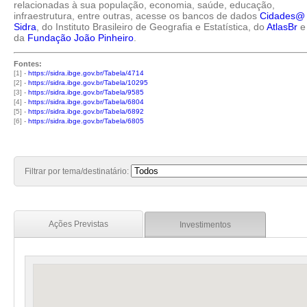
relacionadas à sua população, economia, saúde, educação,
infraestrutura, entre outras, acesse os bancos de dados
Cidades@
Sidra
, do Instituto Brasileiro de Geografia e Estatística, do
AtlasBr
e
da
Fundação João Pinheiro
.
Fontes:
[1] -
https://sidra.ibge.gov.br/Tabela/4714
[2] -
https://sidra.ibge.gov.br/Tabela/10295
[3] -
https://sidra.ibge.gov.br/Tabela/9585
[4] -
https://sidra.ibge.gov.br/Tabela/6804
[5] -
https://sidra.ibge.gov.br/Tabela/6892
[6] -
https://sidra.ibge.gov.br/Tabela/6805
Filtrar por tema/destinatário:
Ações Previstas
Investimentos