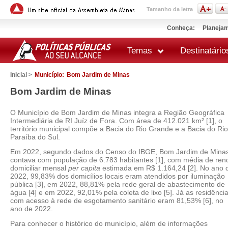
Tamanho da letra
Conheça:
Planejam
Temas
Destinatário
Inicial >
Município:
Bom Jardim de Minas
Bom Jardim de Minas
O Município de Bom Jardim de Minas integra a Região Geográfica
Intermediária de RI Juíz de Fora. Com área de 412.021 km² [1], o
território municipal compõe a Bacia do Rio Grande e a Bacia do Rio
Paraíba do Sul.
Em 2022, segundo dados do Censo do IBGE, Bom Jardim de Mina
contava com população de 6.783 habitantes [1], com média de ren
domiciliar mensal
per capita
estimada em R$ 1.164,24 [2]. No ano 
2022, 99,83% dos domicílios locais eram atendidos por iluminação
pública [3], em 2022, 88,81% pela rede geral de abastecimento de
água [4] e em 2022, 92,01% pela coleta de lixo [5]. Já as residênci
com acesso à rede de esgotamento sanitário eram 81,53% [6], no
ano de 2022.
Para conhecer o histórico do município, além de informações