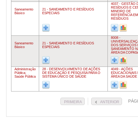
4037 - GESTÃO 
RESÍDUOS E C
Saneamento
21 - SANEAMENTO E RESÍDUOS
MINEIRO DE
Básico
ESPECIAIS
REFERÊNCIA EM
RESÍDUOS
8008 -
UNIVERSALIZA
Saneamento
21 - SANEAMENTO E RESÍDUOS
DOS SERVIÇOS 
Básico
ESPECIAIS
SANEAMENTO N
ÁREA DA COPAS
Administração
28 - DESENVOLVIMENTO DE AÇÕES
4049 - AÇÕES
Pública;
DE EDUCAÇÃO E PESQUISA PARA O
EDUCACIONAIS 
Saúde Pública
SISTEMA ÚNICO DE SAÚDE
ÁREA DA SAÚDE
PÁG
PRIMEIRA
ANTERIOR