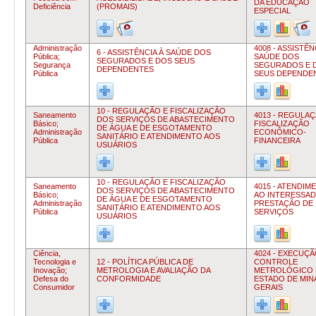
DA EDUCAÇÃO
Deficiência
(PROMAIS)
ESPECIAL
Administração
4008 - ASSISTÊN
6 - ASSISTÊNCIA À SAÚDE DOS
Pública;
SAÚDE DOS
SEGURADOS E DOS SEUS
Segurança
SEGURADOS E 
DEPENDENTES
Pública
SEUS DEPENDE
10 - REGULAÇÃO E FISCALIZAÇÃO
Saneamento
4013 - REGULAÇ
DOS SERVIÇOS DE ABASTECIMENTO
Básico;
FISCALIZAÇÃO
DE ÁGUA E DE ESGOTAMENTO
Administração
ECONÔMICO-
SANITÁRIO E ATENDIMENTO AOS
Pública
FINANCEIRA
USUÁRIOS
10 - REGULAÇÃO E FISCALIZAÇÃO
Saneamento
4015 - ATENDIM
DOS SERVIÇOS DE ABASTECIMENTO
Básico;
AO INTERESSAD
DE ÁGUA E DE ESGOTAMENTO
Administração
PRESTAÇÃO DE
SANITÁRIO E ATENDIMENTO AOS
Pública
SERVIÇOS
USUÁRIOS
Ciência,
4024 - EXECUÇ
Tecnologia e
12 - POLÍTICA PÚBLICA DE
CONTROLE
Inovação;
METROLOGIA E AVALIAÇÃO DA
METROLÓGICO
Defesa do
CONFORMIDADE
ESTADO DE MIN
Consumidor
GERAIS