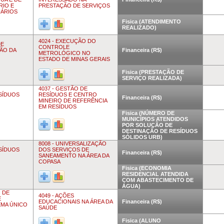
RIO E
PRESTAÇÃO DE SERVIÇOS
UÁRIOS
Fisica (ATENDIMENTO
REALIZADO)
4024 - EXECUÇÃO DO
DE
CONTROLE
ÃO DA
Financeira (R$)
METROLÓGICO NO
ESTADO DE MINAS GERAIS
Fisica (PRESTAÇÃO DE
SERVIÇO REALIZADA)
4037 - GESTÃO DE
ESÍDUOS
RESÍDUOS E CENTRO
Financeira (R$)
MINEIRO DE REFERÊNCIA
EM RESÍDUOS
Fisica (NÚMERO DE
MUNICÍPIOS ATENDIDOS
POR SOLUÇÃO DE
DESTINAÇÃO DE RESÍDUOS
SÓLIDOS URB)
8008 - UNIVERSALIZAÇÃO
ESÍDUOS
DOS SERVIÇOS DE
Financeira (R$)
SANEAMENTO NA ÁREA DA
COPASA
Fisica (ECONOMIA
RESIDENCIAL ATENDIDA
COM ABASTECIMENTO DE
ÁGUA)
 DE
4049 - AÇÕES
E
EDUCACIONAIS NA ÁREA DA
Financeira (R$)
EMA ÚNICO
SAÚDE
Fisica (ALUNO