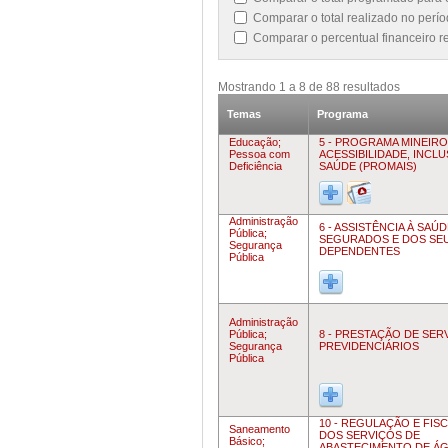
Comparar o total realizado no per
Comparar o percentual financeiro 
Mostrando
1
a
8
de
88
resultados
Temas
Programa
Educação;
5 - PROGRAMA MINEIRO
Pessoa com
ACESSIBILIDADE, INCL
Deficiência
SAÚDE (PROMAIS)
Administração
6 - ASSISTÊNCIA À SAÚ
Pública;
SEGURADOS E DOS SE
Segurança
DEPENDENTES
Pública
Administração
Pública;
8 - PRESTAÇÃO DE SER
Segurança
PREVIDENCIÁRIOS
Pública
10 - REGULAÇÃO E FIS
Saneamento
DOS SERVIÇOS DE
Básico;
ABASTECIMENTO DE ÁG