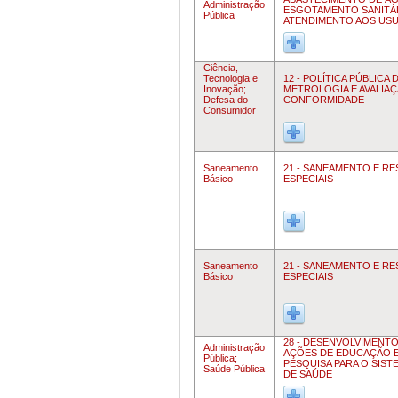
Administração
ESGOTAMENTO SANITÁ
Pública
ATENDIMENTO AOS US
Ciência,
Tecnologia e
12 - POLÍTICA PÚBLICA 
Inovação;
METROLOGIA E AVALIAÇ
Defesa do
CONFORMIDADE
Consumidor
Saneamento
21 - SANEAMENTO E R
Básico
ESPECIAIS
Saneamento
21 - SANEAMENTO E R
Básico
ESPECIAIS
28 - DESENVOLVIMENTO
Administração
AÇÕES DE EDUCAÇÃO 
Pública;
PESQUISA PARA O SIST
Saúde Pública
DE SAÚDE