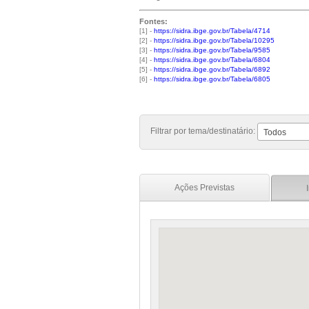
Fontes:
[1] -
https://sidra.ibge.gov.br/Tabela/4714
[2] -
https://sidra.ibge.gov.br/Tabela/10295
[3] -
https://sidra.ibge.gov.br/Tabela/9585
[4] -
https://sidra.ibge.gov.br/Tabela/6804
[5] -
https://sidra.ibge.gov.br/Tabela/6892
[6] -
https://sidra.ibge.gov.br/Tabela/6805
Filtrar por tema/destinatário:
Todos
Ações Previstas