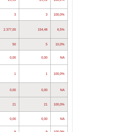
3
3
100,0%
2.377,00
154,48
6,5%
50
5
10,0%
0,00
0,00
NA
1
1
100,0%
0,00
0,00
NA
21
21
100,0%
0,00
0,00
NA
9
9
100,0%