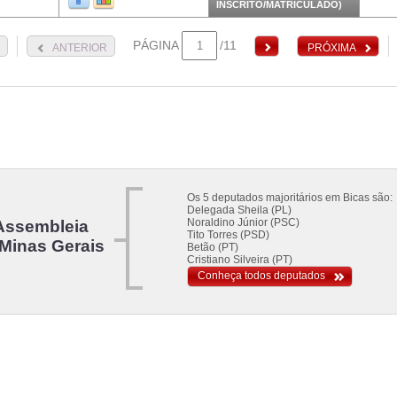
INSCRITO/MATRICULADO)
PÁGINA
/11
ANTERIOR
PRÓXIMA
Os 5 deputados majoritários em Bicas são:
Delegada Sheila (PL)
Noraldino Júnior (PSC)
Assembleia
Tito Torres (PSD)
 Minas Gerais
Betão (PT)
Cristiano Silveira (PT)
Conheça todos deputados