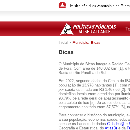
T
Inicial >
Município:
Bicas
Bicas
O Município de Bicas integra a Região Geo
de Fora. Com área de 140.082 km² [1], o t
Bacia do Rio Paraíba do Sul.
Em 2022, segundo dados do Censo do IB
população de 13.978 habitantes [1], com 
per capita
estimada em R$ 1.467,66 [2]. 
domicílios locais eram atendidos por ilumi
93,79% pela rede geral de abastecimento
pela coleta de lixo [5]. Já as residências
esgotamento sanitário eram 87,57% [6], n
Para conhecer o histórico do município, a
à sua população, economia, saúde, educaçã
acesse os bancos de dados
Cidades@
e
Geografia e Estatística, do
AtlasBr
e da
F