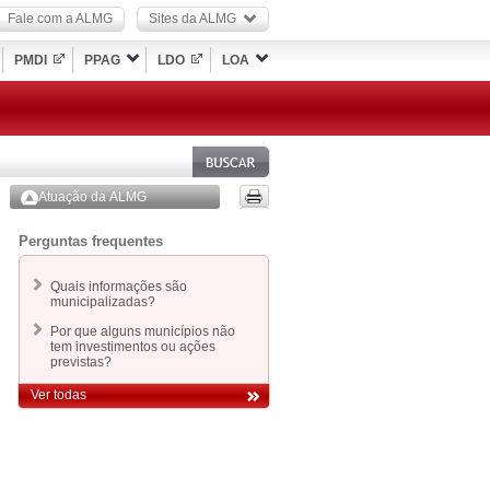
Fale com a ALMG
Sites da ALMG
PMDI
PPAG
LDO
LOA
Atuação da ALMG
Perguntas frequentes
Quais informações são
municipalizadas?
Por que alguns municípios não
tem investimentos ou ações
previstas?
Ver todas