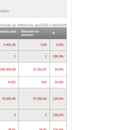
cípios
Período de referência: jan/2026 a abr/2026
amada para
Relizada no
%
periodo
4.401,00
0,00
0,0%
1
1
100,0%
106.004,00
11.152,07
10,5%
4.022
819
20,4%
75.050,45
75.050,45
100,0%
3
3
100,0%
29,91
29,91
100,0%