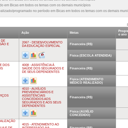
íodo em Bicas em todos os temas com os demais municípios
realizado/programado no período em Bicas em todos os temas com os demais muni
Progr
Ação
Metas
o ano
 DE
2067 - DESENVOLVIMENTO
USÃO E
Financeira (R$)
DA EDUCAÇÃO ESPECIAL
Fisica (ESCOLA ATENDIDA)
DE DOS
4008 - ASSISTÊNCIA À
US
SAÚDE DOS SEGURADOS E
Financeira (R$)
DE SEUS DEPENDENTES
Fisica (ATENDIMENTO
MÉDICO REALIZADO)
4010 - AUXÍLIOS
PREVIDENCIÁRIOS E
VIÇOS
ASSISTENCIAIS
Financeira (R$)
CONCEDIDOS AOS
SEGURADOS E AOS SEUS
DEPENDENTES
Fisica (AUXÍLIO
CONCEDIDO)
CALIZAÇÃO
4015 - ATENDIMENTO AO
UA E DE
INTERESSADO NA
Financeira (R$)