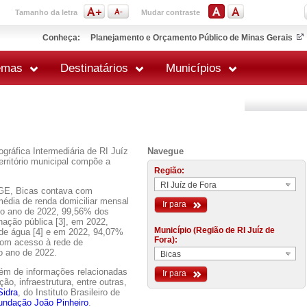
Tamanho da letra
Mudar contraste
Conheça:
Planejamento e Orçamento Público de Minas Gerais
emas
Destinatários
Municípios
gráfica Intermediária de RI Juíz
Navegue
erritório municipal compõe a
Região:
RI Juíz de Fora
GE, Bicas contava com
média de renda domiciliar mensal
Ir para
No ano de 2022, 99,56% dos
nação pública [3], em 2022,
Município (Região de RI Juíz de
 de água [4] e em 2022, 94,07%
Fora):
 com acesso à rede de
o ano de 2022.
Bicas
lém de informações relacionadas
Ir para
o, infraestrutura, entre outras,
Sidra
, do Instituto Brasileiro de
undação João Pinheiro
.