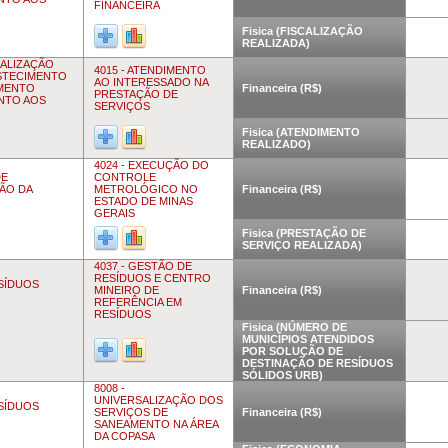
FINANCEIRA
Fisica (FISCALIZAÇÃO
REALIZADA)
CALIZAÇÃO
4015 - ATENDIMENTO
STECIMENTO
AO INTERESSADO NA
AMENTO
Financeira (R$)
PRESTAÇÃO DE
ENTO AOS
SERVIÇOS
Fisica (ATENDIMENTO
REALIZADO)
4024 - EXECUÇÃO DO
DE
CONTROLE
ÃO DA
METROLÓGICO NO
Financeira (R$)
ESTADO DE MINAS
GERAIS
Fisica (PRESTAÇÃO DE
SERVIÇO REALIZADA)
4037 - GESTÃO DE
RESÍDUOS E CENTRO
ESÍDUOS
MINEIRO DE
Financeira (R$)
REFERÊNCIA EM
RESÍDUOS
Fisica (NÚMERO DE
MUNICÍPIOS ATENDIDOS
POR SOLUÇÃO DE
DESTINAÇÃO DE RESÍDUOS
SÓLIDOS URB)
8008 -
UNIVERSALIZAÇÃO DOS
ESÍDUOS
SERVIÇOS DE
Financeira (R$)
SANEAMENTO NA ÁREA
DA COPASA