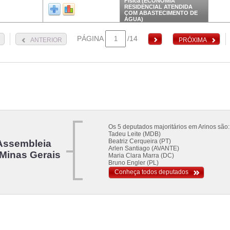
Fisica (ECONOMIA
RESIDENCIAL ATENDIDA
COM ABASTECIMENTO DE
ÁGUA)
PÁGINA
/14
ANTERIOR
PRÓXIMA
Os 5 deputados majoritários em Arinos são:
Tadeu Leite (MDB)
Beatriz Cerqueira (PT)
Assembleia
Arlen Santiago (AVANTE)
 Minas Gerais
Maria Clara Marra (DC)
Bruno Engler (PL)
Conheça todos deputados