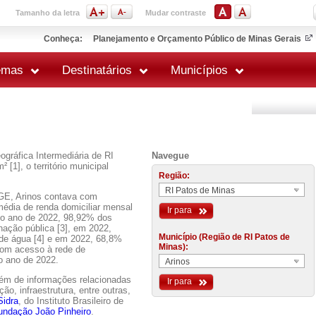
Tamanho da letra
Mudar contraste
Conheça:
Planejamento e Orçamento Público de Minas Gerais
emas
Destinatários
Municípios
ográfica Intermediária de RI
Navegue
[1], o território municipal
Região:
RI Patos de Minas
GE, Arinos contava com
média de renda domiciliar mensal
Ir para
No ano de 2022, 98,92% dos
nação pública [3], em 2022,
Município (Região de RI Patos de
 de água [4] e em 2022, 68,8%
Minas):
 com acesso à rede de
o ano de 2022.
Arinos
lém de informações relacionadas
Ir para
o, infraestrutura, entre outras,
Sidra
, do Instituto Brasileiro de
undação João Pinheiro
.