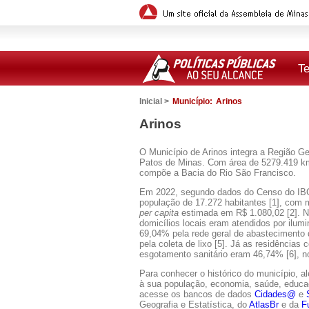
T
Inicial >
Município:
Arinos
Arinos
O Município de Arinos integra a Região Ge
Patos de Minas. Com área de 5279.419 km² 
compõe a Bacia do Rio São Francisco.
Em 2022, segundo dados do Censo do IB
população de 17.272 habitantes [1], com 
per capita
estimada em R$ 1.080,02 [2]. 
domicílios locais eram atendidos por ilumi
69,04% pela rede geral de abastecimento
pela coleta de lixo [5]. Já as residências
esgotamento sanitário eram 46,74% [6], n
Para conhecer o histórico do município, a
à sua população, economia, saúde, educaçã
acesse os bancos de dados
Cidades@
e
Geografia e Estatística, do
AtlasBr
e da
F