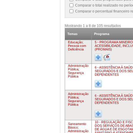
Comparar o total realizado no perí
Comparar o percentual financeiro 
Mostrando
1
a
8
de
105
resultados
Temas
Programa
Educação;
5 - PROGRAMA MINEIRO
Pessoa com
ACESSIBILIDADE, INCL
Deficiência
(PROMAIS)
Administração
6 - ASSISTÊNCIA À SAÚ
Pública;
SEGURADOS E DOS SE
Segurança
DEPENDENTES
Pública
Administração
6 - ASSISTÊNCIA À SAÚ
Pública;
SEGURADOS E DOS SE
Segurança
DEPENDENTES
Pública
10 - REGULAÇÃO E FIS
Saneamento
DOS SERVIÇOS DE ABA
Básico;
DE ÁGUA E DE ESGOT
Administração
SANITÁRIO E ATENDIM