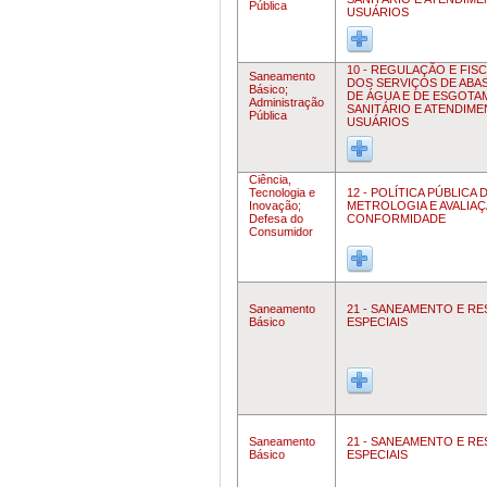
Pública
USUÁRIOS
10 - REGULAÇÃO E FIS
Saneamento
DOS SERVIÇOS DE ABA
Básico;
DE ÁGUA E DE ESGOT
Administração
SANITÁRIO E ATENDIM
Pública
USUÁRIOS
Ciência,
Tecnologia e
12 - POLÍTICA PÚBLICA 
Inovação;
METROLOGIA E AVALIAÇ
Defesa do
CONFORMIDADE
Consumidor
Saneamento
21 - SANEAMENTO E R
Básico
ESPECIAIS
Saneamento
21 - SANEAMENTO E R
Básico
ESPECIAIS