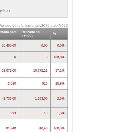
icípios
Período de referência: jan/2026 a abr/2026
amada para
Relizada no
%
periodo
26.408,00
0,00
0,0%
6
6
100,0%
29.071,00
10.772,21
37,1%
2.020
523
25,9%
41.736,00
1.153,06
2,8%
993
15
1,5%
810,40
810,40
100,0%