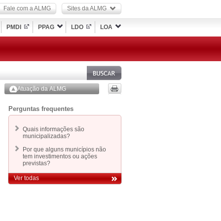
Fale com a ALMG
Sites da ALMG
PMDI
PPAG
LDO
LOA
Atuação da ALMG
Perguntas frequentes
Quais informações são
municipalizadas?
Por que alguns municípios não
tem investimentos ou ações
previstas?
Ver todas