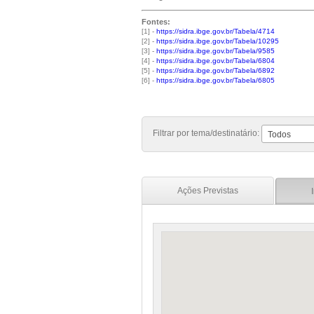
Fontes:
[1] -
https://sidra.ibge.gov.br/Tabela/4714
[2] -
https://sidra.ibge.gov.br/Tabela/10295
[3] -
https://sidra.ibge.gov.br/Tabela/9585
[4] -
https://sidra.ibge.gov.br/Tabela/6804
[5] -
https://sidra.ibge.gov.br/Tabela/6892
[6] -
https://sidra.ibge.gov.br/Tabela/6805
Filtrar por tema/destinatário:
Todos
Ações Previstas