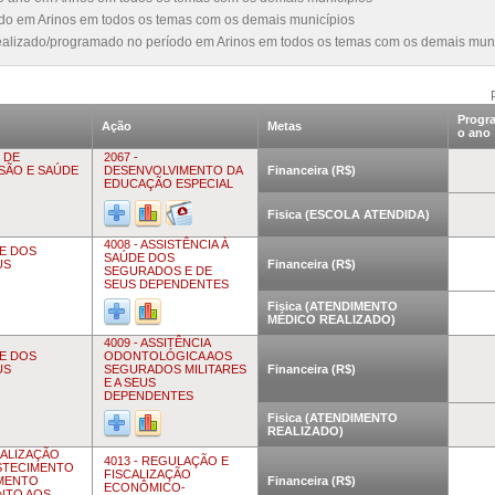
odo em Arinos em todos os temas com os demais municípios
realizado/programado no período em Arinos em todos os temas com os demais mun
Progr
Ação
Metas
o ano
 DE
2067 -
USÃO E SAÚDE
DESENVOLVIMENTO DA
Financeira (R$)
EDUCAÇÃO ESPECIAL
Fisica (ESCOLA ATENDIDA)
4008 - ASSISTÊNCIA À
DE DOS
SAÚDE DOS
US
Financeira (R$)
SEGURADOS E DE
SEUS DEPENDENTES
Fisica (ATENDIMENTO
MÉDICO REALIZADO)
4009 - ASSITÊNCIA
DE DOS
ODONTOLÓGICA AOS
US
SEGURADOS MILITARES
Financeira (R$)
E A SEUS
DEPENDENTES
Fisica (ATENDIMENTO
REALIZADO)
CALIZAÇÃO
4013 - REGULAÇÃO E
STECIMENTO
FISCALIZAÇÃO
AMENTO
Financeira (R$)
ECONÔMICO-
ENTO AOS