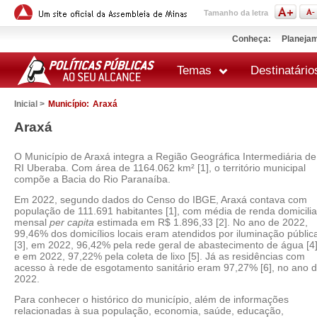
Tamanho da letra
Conheça:
Planejam
Temas
Destinatário
Inicial >
Município:
Araxá
Araxá
O Município de Araxá integra a Região Geográfica Intermediária de
RI Uberaba. Com área de 1164.062 km² [1], o território municipal
compõe a Bacia do Rio Paranaíba.
Em 2022, segundo dados do Censo do IBGE, Araxá contava com
população de 111.691 habitantes [1], com média de renda domicilia
mensal
per capita
estimada em R$ 1.896,33 [2]. No ano de 2022,
99,46% dos domicílios locais eram atendidos por iluminação públic
[3], em 2022, 96,42% pela rede geral de abastecimento de água [4
e em 2022, 97,22% pela coleta de lixo [5]. Já as residências com
acesso à rede de esgotamento sanitário eram 97,27% [6], no ano 
2022.
Para conhecer o histórico do município, além de informações
relacionadas à sua população, economia, saúde, educação,