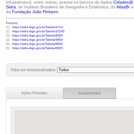
infraestrutura, entre outras, acesse os bancos de dados
Cidades@
Sidra
, do Instituto Brasileiro de Geografia e Estatística, do
AtlasBr
e
da
Fundação João Pinheiro
.
Fontes:
[1] -
https://sidra.ibge.gov.br/Tabela/4714
[2] -
https://sidra.ibge.gov.br/Tabela/10295
[3] -
https://sidra.ibge.gov.br/Tabela/9585
[4] -
https://sidra.ibge.gov.br/Tabela/6804
[5] -
https://sidra.ibge.gov.br/Tabela/6892
[6] -
https://sidra.ibge.gov.br/Tabela/6805
Filtrar por tema/destinatário:
Ações Previstas
Investimentos