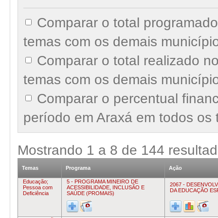
Comparar o total programado
temas com os demais municípi
Comparar o total realizado n
temas com os demais municípi
Comparar o percentual finan
período em Araxá em todos os 
Mostrando
1
a
8
de
144
resulta
Temas
Programa
Ação
Educação;
5 - PROGRAMA MINEIRO DE
2067 - DESENVOL
Pessoa com
ACESSIBILIDADE, INCLUSÃO E
DA EDUCAÇÃO ES
Deficiência
SAÚDE (PROMAIS)