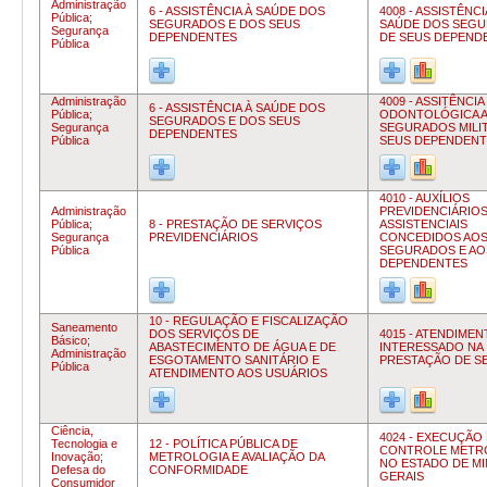
Administração
6 - ASSISTÊNCIA À SAÚDE DOS
4008 - ASSISTÊNCI
Pública;
SEGURADOS E DOS SEUS
SAÚDE DOS SEGU
Segurança
DEPENDENTES
DE SEUS DEPEND
Pública
Administração
4009 - ASSITÊNCIA
6 - ASSISTÊNCIA À SAÚDE DOS
Pública;
ODONTOLÓGICA 
SEGURADOS E DOS SEUS
Segurança
SEGURADOS MILIT
DEPENDENTES
Pública
SEUS DEPENDENT
4010 - AUXÍLIOS
Administração
PREVIDENCIÁRIOS
Pública;
8 - PRESTAÇÃO DE SERVIÇOS
ASSISTENCIAIS
Segurança
PREVIDENCIÁRIOS
CONCEDIDOS AO
Pública
SEGURADOS E AO
DEPENDENTES
10 - REGULAÇÃO E FISCALIZAÇÃO
Saneamento
DOS SERVIÇOS DE
4015 - ATENDIME
Básico;
ABASTECIMENTO DE ÁGUA E DE
INTERESSADO NA
Administração
ESGOTAMENTO SANITÁRIO E
PRESTAÇÃO DE S
Pública
ATENDIMENTO AOS USUÁRIOS
Ciência,
4024 - EXECUÇÃO
Tecnologia e
12 - POLÍTICA PÚBLICA DE
CONTROLE METR
Inovação;
METROLOGIA E AVALIAÇÃO DA
NO ESTADO DE M
Defesa do
CONFORMIDADE
GERAIS
Consumidor