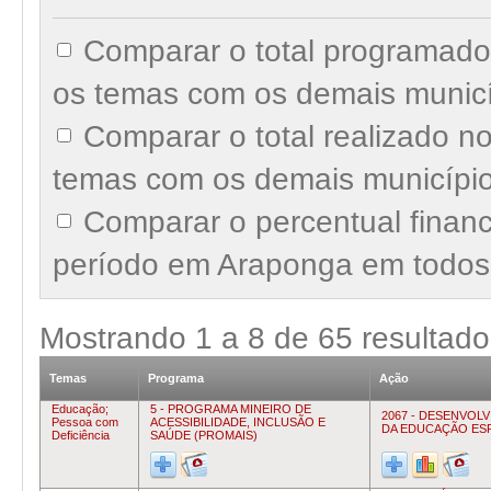
Comparar o total programad
os temas com os demais munic
Comparar o total realizado 
temas com os demais municípi
Comparar o percentual finan
período em Araponga em todos
Mostrando
1
a
8
de
65
resultado
Temas
Programa
Ação
Educação;
5 - PROGRAMA MINEIRO DE
2067 - DESENVOL
Pessoa com
ACESSIBILIDADE, INCLUSÃO E
DA EDUCAÇÃO ES
Deficiência
SAÚDE (PROMAIS)