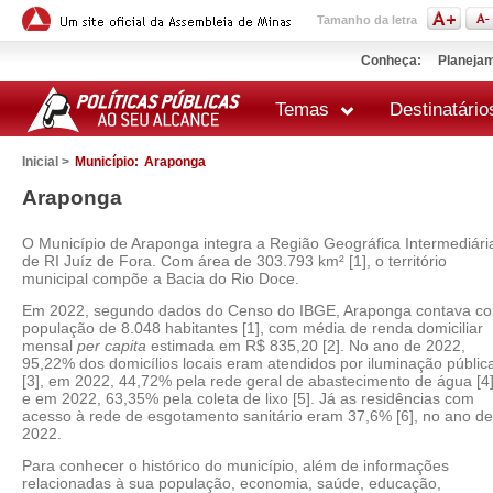
Tamanho da letra
Conheça:
Planejam
Temas
Destinatário
Inicial >
Município:
Araponga
Araponga
O Município de Araponga integra a Região Geográfica Intermediári
de RI Juíz de Fora. Com área de 303.793 km² [1], o território
municipal compõe a Bacia do Rio Doce.
Em 2022, segundo dados do Censo do IBGE, Araponga contava c
população de 8.048 habitantes [1], com média de renda domiciliar
mensal
per capita
estimada em R$ 835,20 [2]. No ano de 2022,
95,22% dos domicílios locais eram atendidos por iluminação públic
[3], em 2022, 44,72% pela rede geral de abastecimento de água [4
e em 2022, 63,35% pela coleta de lixo [5]. Já as residências com
acesso à rede de esgotamento sanitário eram 37,6% [6], no ano de
2022.
Para conhecer o histórico do município, além de informações
relacionadas à sua população, economia, saúde, educação,