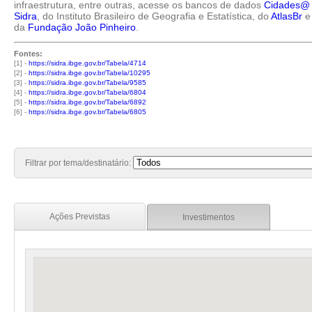
infraestrutura, entre outras, acesse os bancos de dados
Cidades@
Sidra
, do Instituto Brasileiro de Geografia e Estatística, do
AtlasBr
e
da
Fundação João Pinheiro
.
Fontes:
[1] -
https://sidra.ibge.gov.br/Tabela/4714
[2] -
https://sidra.ibge.gov.br/Tabela/10295
[3] -
https://sidra.ibge.gov.br/Tabela/9585
[4] -
https://sidra.ibge.gov.br/Tabela/6804
[5] -
https://sidra.ibge.gov.br/Tabela/6892
[6] -
https://sidra.ibge.gov.br/Tabela/6805
Filtrar por tema/destinatário:
Ações Previstas
Investimentos