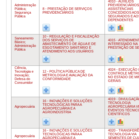
4010 - AUXÍLIOS
Administração
PREVIDENCIÁRIOS
Pública;
8 - PRESTAÇÃO DE SERVIÇOS
ASSISTENCIAIS
Segurança
PREVIDENCIÁRIOS
CONCEDIDOS AOS
Pública
SEGURADOS E AO
DEPENDENTES
10 - REGULAÇÃO E FISCALIZAÇÃO
Saneamento
DOS SERVIÇOS DE
4015 - ATENDIMEN
Básico;
ABASTECIMENTO DE ÁGUA E DE
INTERESSADO NA
Administração
ESGOTAMENTO SANITÁRIO E
PRESTAÇÃO DE S
Pública
ATENDIMENTO AOS USUÁRIOS
Ciência,
4024 - EXECUÇÃO
Tecnologia e
12 - POLÍTICA PÚBLICA DE
CONTROLE METR
Inovação;
METROLOGIA E AVALIAÇÃO DA
NO ESTADO DE MI
Defesa do
CONFORMIDADE
GERAIS
Consumidor
4019 - DIVULGAÇÃ
16 - INOVAÇÕES E SOLUÇÕES
TECNOLOGIA
TECNOLÓGICAS PARA A
Agropecuária
AGROPECUÁRIA VI
AGROPECUÁRIA E A
EVENTOS TÉCNIC
AGROINDÚSTRIA
CIENTÍFICOS
16 - INOVAÇÕES E SOLUÇÕES
4020 - TRANSFERÊ
TECNOLÓGICAS PARA A
TECNOLOGIA VIA
Agropecuária
AGROPECUÁRIA E A
SEMENTES DE CUL