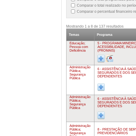
Comparar o total realizado no per
Comparar o percentual financeiro 
Mostrando
1
a
8
de
137
resultados
Temas
Programa
Educação;
5 - PROGRAMA MINEIR
Pessoa com
ACESSIBILIDADE, INCL
Deficiência
(PROMAIS)
Administração
6 - ASSISTÊNCIA À SAÚ
Pública;
SEGURADOS E DOS SE
Segurança
DEPENDENTES
Pública
Administração
6 - ASSISTÊNCIA À SAÚ
Pública;
SEGURADOS E DOS SE
Segurança
DEPENDENTES
Pública
Administração
Pública;
8 - PRESTAÇÃO DE SE
Segurança
PREVIDENCIÁRIOS