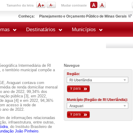
Tamanho da letra
Mudar contraste
Conheça:
Planejamento e Orçamento Público de Minas Gerais
emas
Destinatários
Municípios
Geográfica Intermediária de RI
Navegue
 o território municipal compõe a
Região:
RI Uberlândia
GE, Araguari contava com
 média de renda domiciliar mensal
Ir para
No ano de 2022, 99,34% dos
nação pública [3], em 2022,
Município (Região de RI Uberlândia):
 de água [4] e em 2022, 94,36%
 com acesso à rede de
Araguari
o ano de 2022.
Ir para
lém de informações relacionadas
o, infraestrutura, entre outras,
Sidra
, do Instituto Brasileiro de
undação João Pinheiro
.