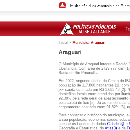
T
Inicial >
Município:
Araguari
Araguari
O Município de Araguari integra a Região 
Uberlândia. Com área de 2729.777 km² [1],
Bacia do Rio Paranaíba.
Em 2022, segundo dados do Censo do IB
população de 117.808 habitantes [1], com
per capita
estimada em R$ 1.693,43 [2]. 
domicílios locais eram atendidos por ilumi
92,38% pela rede geral de abastecimento
pela coleta de lixo [5]. Já as residências
esgotamento sanitário eram 91,82% [6], n
Para conhecer o histórico do município, a
à sua população, economia, saúde, educaçã
acesse os bancos de dados
Cidades@
e
Geografia e Estatística, do
AtlasBr
e da
F