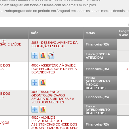
íodo em Araguari em todos os temas com os demais municípios
realizado/programado no período em Araguari em todos os temas com os demais m
Progr
Ação
Metas
o ano
O DE
2067 - DESENVOLVIMENTO DA
USÃO E SAÚDE
Financeira (R$)
EDUCAÇÃO ESPECIAL
Fisica (ESCOLA
ATENDIDA)
DE DOS
4008 - ASSISTÊNCIA À SAÚDE
US
DOS SEGURADOS E DE SEUS
Financeira (R$)
4
DEPENDENTES
Fisica
(ATENDIMENTO
MÉDICO
REALIZADO)
4009 - ASSITÊNCIA
DE DOS
ODONTOLÓGICA AOS
US
Financeira (R$)
SEGURADOS MILITARES E A
SEUS DEPENDENTES
Fisica
(ATENDIMENTO
REALIZADO)
4010 - AUXÍLIOS
PREVIDENCIÁRIOS E
RVIÇOS
ASSISTENCIAIS CONCEDIDOS
Financeira (R$)
AOS SEGURADOS E AOS SEUS