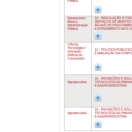
Pública
Saneamento
10 - REGULAÇÃO E FI
Básico;
SERVIÇOS DE ABASTEC
Administração
ÁGUA E DE ESGOTAME
Pública
E ATENDIMENTO AOS U
Ciência,
Tecnologia e
12 - POLÍTICA PÚBLIC
Inovação;
E AVALIAÇÃO DA CONF
Defesa do
Consumidor
16 - INOVAÇÕES E SO
Agropecuária
TECNOLÓGICAS PARA 
E A AGROINDÚSTRIA
16 - INOVAÇÕES E SO
Agropecuária
TECNOLÓGICAS PARA 
E A AGROINDÚSTRIA