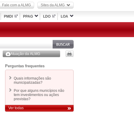
Fale com a ALMG
Sites da ALMG
PMDI
PPAG
LDO
LOA
Atuação da ALMG
Perguntas frequentes
Quais informações são
municipalizadas?
Por que alguns municípios não
tem investimentos ou ações
previstas?
Ver todas