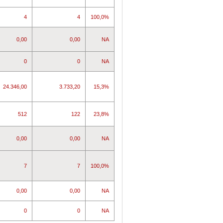
4
4
100,0%
0,00
0,00
NA
0
0
NA
24.346,00
3.733,20
15,3%
512
122
23,8%
0,00
0,00
NA
7
7
100,0%
0,00
0,00
NA
0
0
NA