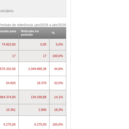
unicípios
Período de referência: jan/2026 a abr/2026
amada para
Relizada no
%
periodo
74.823,00
0,00
0,0%
17
17
100,0%
.575.332,00
2.049.889,38
44,8%
54.820
18.370
33,5%
954.374,00
134.339,88
14,1%
15.351
2.806
18,3%
6.275,00
6.275,00
100,0%