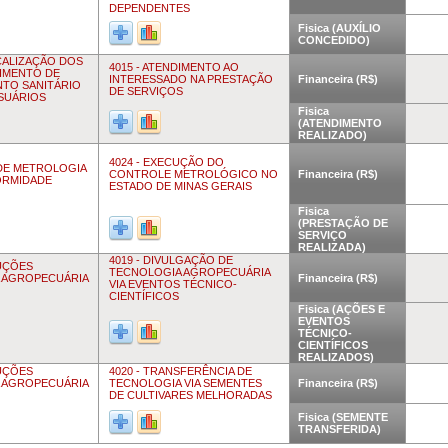
DEPENDENTES
Fisica (AUXÍLIO
CONCEDIDO)
SCALIZAÇÃO DOS
4015 - ATENDIMENTO AO
IMENTO DE
INTERESSADO NA PRESTAÇÃO
Financeira (R$)
NTO SANITÁRIO
DE SERVIÇOS
SUÁRIOS
Fisica
(ATENDIMENTO
REALIZADO)
4024 - EXECUÇÃO DO
A DE METROLOGIA
CONTROLE METROLÓGICO NO
Financeira (R$)
ORMIDADE
ESTADO DE MINAS GERAIS
Fisica
(PRESTAÇÃO DE
SERVIÇO
REALIZADA)
4019 - DIVULGAÇÃO DE
LUÇÕES
TECNOLOGIA AGROPECUÁRIA
A AGROPECUÁRIA
Financeira (R$)
VIA EVENTOS TÉCNICO-
CIENTÍFICOS
Fisica (AÇÕES E
EVENTOS
TÉCNICO-
CIENTÍFICOS
REALIZADOS)
LUÇÕES
4020 - TRANSFERÊNCIA DE
A AGROPECUÁRIA
TECNOLOGIA VIA SEMENTES
Financeira (R$)
DE CULTIVARES MELHORADAS
Fisica (SEMENTE
TRANSFERIDA)