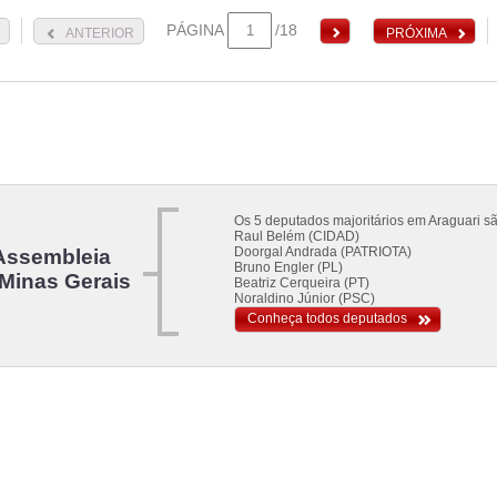
PÁGINA
/18
ANTERIOR
PRÓXIMA
Os 5 deputados majoritários em Araguari sã
Raul Belém (CIDAD)
Doorgal Andrada (PATRIOTA)
Assembleia
Bruno Engler (PL)
 Minas Gerais
Beatriz Cerqueira (PT)
Noraldino Júnior (PSC)
Conheça todos deputados