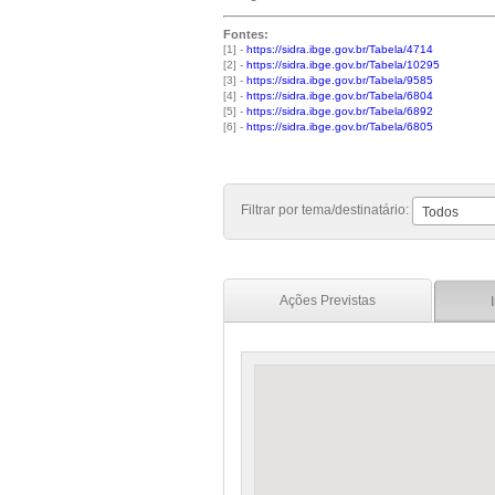
Fontes:
[1] -
https://sidra.ibge.gov.br/Tabela/4714
[2] -
https://sidra.ibge.gov.br/Tabela/10295
[3] -
https://sidra.ibge.gov.br/Tabela/9585
[4] -
https://sidra.ibge.gov.br/Tabela/6804
[5] -
https://sidra.ibge.gov.br/Tabela/6892
[6] -
https://sidra.ibge.gov.br/Tabela/6805
Filtrar por tema/destinatário:
Todos
Ações Previstas