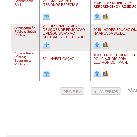
Saneamento
21 - SANEAMENTO E
E CENTRO MINEIRO DE
Básico
RESÍDUOS ESPECIAIS
REFERÊNCIA EM RESÍDUO
28 - DESENVOLVIMENTO
Administração
DE AÇÕES DE EDUCAÇÃO
4049 - AÇÕES EDUCACION
Pública;
Saúde
E PESQUISA PARA O
NA ÁREA DA SAÚDE
Pública
SISTEMA ÚNICO DE SAÚDE
Administração
1003 - PROCEDIMENTO DE
Pública;
32 - INVESTIGAÇÃO
POLÍCIA JUDICIÁRIA
Segurança
ELETRÔNICO - PPJ-E
Pública
PÁG
PRIMEIRA
ANTERIOR