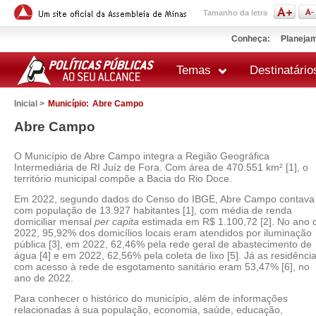
Tamanho da letra
Conheça:
Planejam
Temas
Destinatário
Inicial >
Município:
Abre Campo
Abre Campo
O Município de Abre Campo integra a Região Geográfica
Intermediária de RI Juíz de Fora. Com área de 470.551 km² [1], o
território municipal compõe a Bacia do Rio Doce.
Em 2022, segundo dados do Censo do IBGE, Abre Campo contava
com população de 13.927 habitantes [1], com média de renda
domiciliar mensal
per capita
estimada em R$ 1.100,72 [2]. No ano 
2022, 95,92% dos domicílios locais eram atendidos por iluminação
pública [3], em 2022, 62,46% pela rede geral de abastecimento de
água [4] e em 2022, 62,56% pela coleta de lixo [5]. Já as residênci
com acesso à rede de esgotamento sanitário eram 53,47% [6], no
ano de 2022.
Para conhecer o histórico do município, além de informações
relacionadas à sua população, economia, saúde, educação,