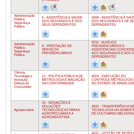
Administração
6 - ASSISTÊNCIA À SAÚDE
4008 - ASSISTÊNCIA À SAÚ
Pública;
DOS SEGURADOS E DOS
DOS SEGURADOS E DE S
Segurança
SEUS DEPENDENTES
DEPENDENTES
Pública
4010 - AUXÍLIOS
Administração
8 - PRESTAÇÃO DE
PREVIDENCIÁRIOS E
Pública;
SERVIÇOS
ASSISTENCIAIS CONCEDI
Segurança
PREVIDENCIÁRIOS
AOS SEGURADOS E AOS 
Pública
DEPENDENTES
Ciência,
Tecnologia e
12 - POLÍTICA PÚBLICA DE
4024 - EXECUÇÃO DO
Inovação;
METROLOGIA E AVALIAÇÃO
CONTROLE METROLÓGIC
Defesa do
DA CONFORMIDADE
NO ESTADO DE MINAS GE
Consumidor
16 - INOVAÇÕES E
SOLUÇÕES
4020 - TRANSFERÊNCIA D
Agropecuária
TECNOLÓGICAS PARA A
TECNOLOGIA VIA SEMENT
AGROPECUÁRIA E A
DE CULTIVARES MELHOR
AGROINDÚSTRIA
4037 - GESTÃO DE RESÍD