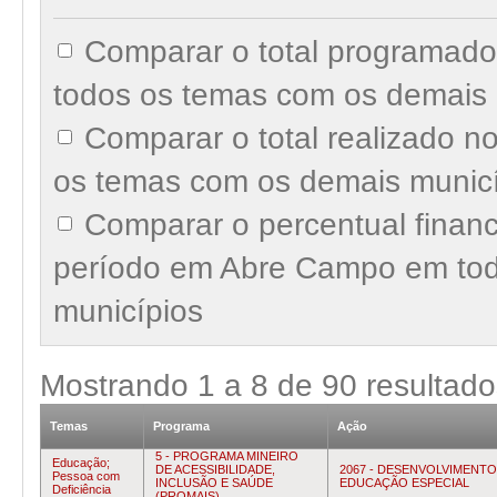
Comparar o total programad
todos os temas com os demais 
Comparar o total realizado 
os temas com os demais munic
Comparar o percentual finan
período em Abre Campo em tod
municípios
Mostrando
1
a
8
de
90
resultado
Temas
Programa
Ação
5 - PROGRAMA MINEIRO
Educação;
DE ACESSIBILIDADE,
2067 - DESENVOLVIMENTO
Pessoa com
INCLUSÃO E SAÚDE
EDUCAÇÃO ESPECIAL
Deficiência
(PROMAIS)