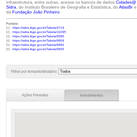
infraestrutura, entre outras, acesse os bancos de dados
Cidades@
Sidra
, do Instituto Brasileiro de Geografia e Estatística, do
AtlasBr
e
da
Fundação João Pinheiro
.
Fontes:
[1] -
https://sidra.ibge.gov.br/Tabela/4714
[2] -
https://sidra.ibge.gov.br/Tabela/10295
[3] -
https://sidra.ibge.gov.br/Tabela/9585
[4] -
https://sidra.ibge.gov.br/Tabela/6804
[5] -
https://sidra.ibge.gov.br/Tabela/6892
[6] -
https://sidra.ibge.gov.br/Tabela/6805
Filtrar por tema/destinatário:
Ações Previstas
Investimentos